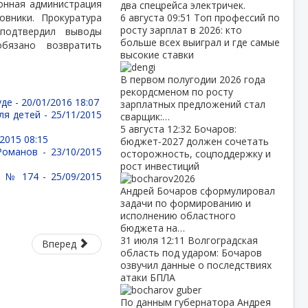
йонная администрация
два спецрейса электричек.
овники. Прокуратура
6 августа
09:51
Топ профессий по
росту зарплат в 2026: кто
 подтвердил выводы
больше всех выиграл и где самые
обязано возвратить
высокие ставки
В первом полугодии 2026 года
рекордсменом по росту
уде -
20/01/2016 18:07
зарплатных предложений стал
ля детей -
25/11/2015
сварщик:…
5 августа
12:32
Бочаров:
2015 08:15
бюджет‑2027 должен сочетать
 Романов -
23/10/2015
осторожность, соцподдержку и
рост инвестиций
ут № 174 -
25/09/2015
Андрей Бочаров сформулировал
задачи по формированию и
исполнению областного
бюджета на…
31 июля
12:11
Волгоградская
Вперед
область под ударом: Бочаров
озвучил данные о последствиях
атаки БПЛА
По данным губернатора Андрея