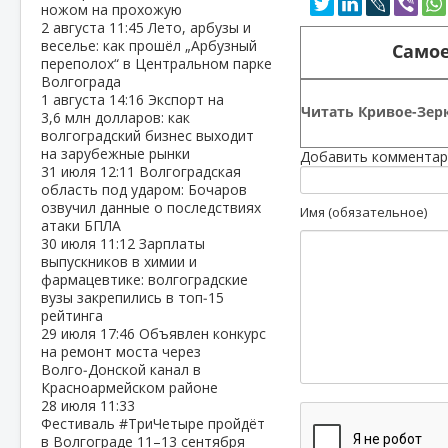
ножом на прохожую
2 августа
11:45
Лето, арбузы и
веселье: как прошёл „Арбузный
Самое
переполох“ в Центральном парке
Волгограда
1 августа
14:16
Экспорт на
Читать Кривое-Зерк
3,6 млн долларов: как
волгоградский бизнес выходит
на зарубежные рынки
Добавить комментар
31 июля
12:11
Волгоградская
область под ударом: Бочаров
озвучил данные о последствиях
Имя (обязательное)
атаки БПЛА
30 июля
11:12
Зарплаты
выпускников в химии и
фармацевтике: волгоградские
вузы закрепились в топ‑15
рейтинга
29 июля
17:46
Объявлен конкурс
на ремонт моста через
Волго‑Донской канал в
Красноармейском районе
28 июля
11:33
Фестиваль #ТриЧетыре пройдёт
в Волгограде 11–13 сентября