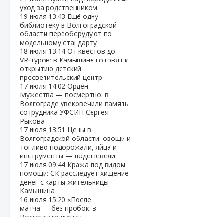
уход за родственником
19 июля
13:43
Ещё одну
библиотеку в Волгоградской
области переоборудуют по
модельному стандарту
18 июля
13:14
От квестов до
VR‑туров: в Камышине готовят к
открытию детский
просветительский центр
17 июля
14:02
Орден
Мужества — посмертно: в
Волгограде увековечили память
сотрудника УФСИН Сергея
Рыкова
17 июля
13:51
Цены в
Волгоградской области: овощи и
топливо подорожали, яйца и
инструменты — подешевели
17 июля
09:44
Кража под видом
помощи: СК расследует хищение
денег с карты жительницы
Камышина
16 июля
15:20
«После
матча — без пробок: в
Волгограде пустят