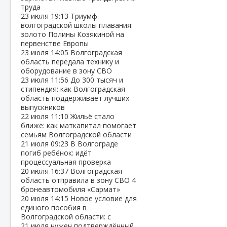
труда
23 июля
19:13
Триумф
волгоградской школы плавания:
золото Полины Козякиной на
первенстве Европы
23 июля
14:05
Волгоградская
область передала технику и
оборудование в зону СВО
23 июля
11:56
До 300 тысяч и
стипендия: как Волгоградская
область поддерживает лучших
выпускников
22 июля
11:10
Жильё стало
ближе: как маткапитал помогает
семьям Волгоградской области
21 июля
09:23
В Волгограде
погиб ребёнок: идёт
процессуальная проверка
20 июля
16:37
Волгоградская
область отправила в зону СВО 4
бронеавтомобиля «Сармат»
20 июля
14:15
Новое условие для
единого пособия в
Волгоградской области: с
21 июля нужен подтверждённый