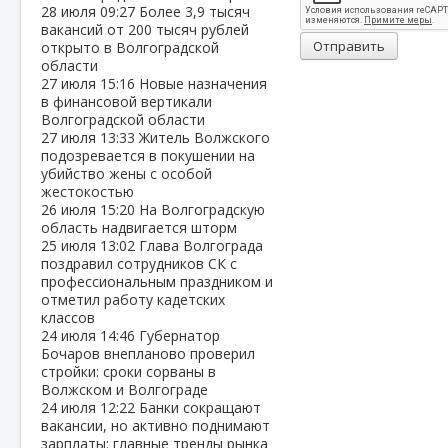
28 июля
09:27
Более 3,9 тысяч
вакансий от 200 тысяч рублей
Отправить
открыто в Волгоградской
области
27 июля
15:16
Новые назначения
в финансовой вертикали
Волгоградской области
27 июля
13:33
Житель Волжского
подозревается в покушении на
убийство жены с особой
жестокостью
26 июля
15:20
На Волгоградскую
область надвигается шторм
25 июля
13:02
Глава Волгограда
поздравил сотрудников СК с
профессиональным праздником и
отметил работу кадетских
классов
24 июля
14:46
Губернатор
Бочаров внепланово проверил
стройки: сроки сорваны в
Волжском и Волгограде
24 июля
12:22
Банки сокращают
вакансии, но активно поднимают
зарплаты: главные тренды рынка