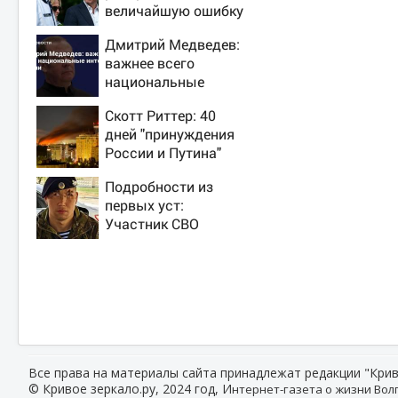
величайшую ошибку
своего отца:
Дмитрий Медведев:
бездействие против
важнее всего
Трампа
национальные
интересы России
Скотт Риттер: 40
дней "принуждения
России и Путина"
резко приблизили
Подробности из
крах режима
первых уст:
Зеленского
Участник СВО
рассказал, что
спасло его в
схватке с медведем
Все права на материалы сайта принадлежат редакции "Крив
© Кривое зеркало.ру, 2024 год, И
нтернет-газета о жизни Волг