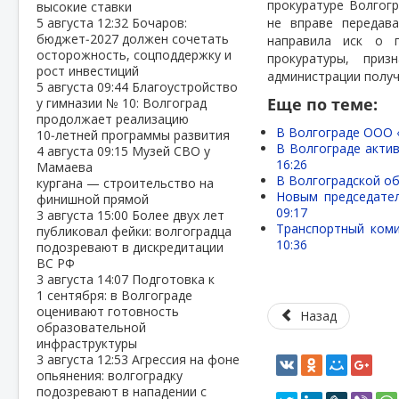
прокуратуре Волгогр
высокие ставки
5 августа
12:32
Бочаров:
не вправе передава
бюджет‑2027 должен сочетать
направила иск о п
осторожность, соцподдержку и
прокуратуры, приз
рост инвестиций
администрации получ
5 августа
09:44
Благоустройство
Еще по теме:
у гимназии № 10: Волгоград
продолжает реализацию
В Волгограде ООО «
10‑летней программы развития
В Волгограде акти
4 августа
09:15
Музей СВО у
16:26
Мамаева
В Волгоградской об
кургана — строительство на
Новым председате
финишной прямой
09:17
3 августа
15:00
Более двух лет
Транспортный коми
публиковал фейки: волгоградца
10:36
подозревают в дискредитации
ВС РФ
3 августа
14:07
Подготовка к
1 сентября: в Волгограде
оценивают готовность
Назад
образовательной
инфраструктуры
3 августа
12:53
Агрессия на фоне
опьянения: волгоградку
подозревают в нападении с