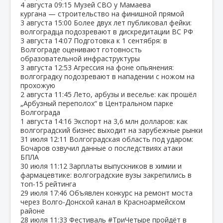
4 августа
09:15
Музей СВО у Мамаева
кургана — строительство на финишной прямой
3 августа
15:00
Более двух лет публиковал фейки:
волгоградца подозревают в дискредитации ВС РФ
3 августа
14:07
Подготовка к 1 сентября: в
Волгограде оценивают готовность
образовательной инфраструктуры
3 августа
12:53
Агрессия на фоне опьянения:
волгоградку подозревают в нападении с ножом на
прохожую
2 августа
11:45
Лето, арбузы и веселье: как прошёл
„Арбузный переполох“ в Центральном парке
Волгограда
1 августа
14:16
Экспорт на 3,6 млн долларов: как
волгоградский бизнес выходит на зарубежные рынки
31 июля
12:11
Волгоградская область под ударом:
Бочаров озвучил данные о последствиях атаки
БПЛА
30 июля
11:12
Зарплаты выпускников в химии и
фармацевтике: волгоградские вузы закрепились в
топ‑15 рейтинга
29 июля
17:46
Объявлен конкурс на ремонт моста
через Волго‑Донской канал в Красноармейском
районе
28 июля
11:33
Фестиваль #ТриЧетыре пройдёт в