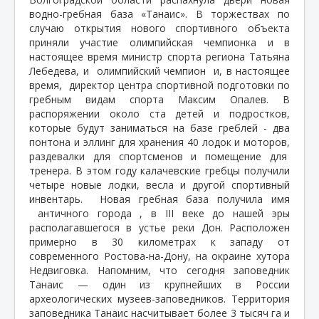
водно-гребная база «Танаис». В торжествах по
случаю открытия нового спортивного объекта
приняли участие олимпийская чемпионка и в
настоящее время министр спорта региона Татьяна
Лебедева, и
олимпийский чемпион и, в настоящее
время,
директор центра спортивной подготовки по
гребным видам спорта Максим Опалев. В
распоряжении около ста детей и подростков,
которые будут заниматься на базе греблей - два
понтона и эллинг для хранения 40 лодок и моторов,
раздевалки для спортсменов и помещение для
тренера. В этом году калачевские гребцы получили
четыре новые лодки, весла и другой спортивный
инвентарь. Новая гребная база получила имя
античного города , в III веке до нашей эры
располагавшегося в устье реки Дон. Расположен
примерно в 30 километрах к западу от
современного Ростова-на-Дону, на окраине хутора
Недвиговка. Напомним, что сегодня заповедник
Танаис — один из крупнейших в России
археологических музеев-заповедников. Территория
заповедника Танаис насчитывает более 3 тысяч га и