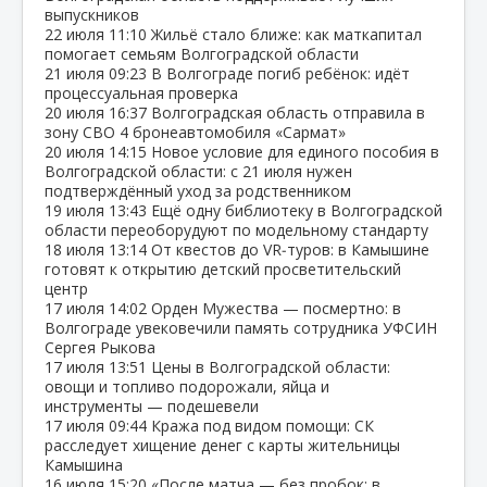
выпускников
22 июля
11:10
Жильё стало ближе: как маткапитал
помогает семьям Волгоградской области
21 июля
09:23
В Волгограде погиб ребёнок: идёт
процессуальная проверка
20 июля
16:37
Волгоградская область отправила в
зону СВО 4 бронеавтомобиля «Сармат»
20 июля
14:15
Новое условие для единого пособия в
Волгоградской области: с 21 июля нужен
подтверждённый уход за родственником
19 июля
13:43
Ещё одну библиотеку в Волгоградской
области переоборудуют по модельному стандарту
18 июля
13:14
От квестов до VR‑туров: в Камышине
готовят к открытию детский просветительский
центр
17 июля
14:02
Орден Мужества — посмертно: в
Волгограде увековечили память сотрудника УФСИН
Сергея Рыкова
17 июля
13:51
Цены в Волгоградской области:
овощи и топливо подорожали, яйца и
инструменты — подешевели
17 июля
09:44
Кража под видом помощи: СК
расследует хищение денег с карты жительницы
Камышина
16 июля
15:20
«После матча — без пробок: в