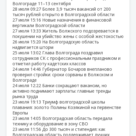
Волгограде 11–13 сентября
28 июля
09:27
Более 3,9 тысяч вакансий от 200
тысяч рублей открыто в Волгоградской области
27 июля
15:16
Новые назначения в финансовой
вертикали Волгоградской области
27 июля
13:33
Житель Волжского подозревается в
покушении на убийство жены с особой жестокостью
26 июля
15:20
На Волгоградскую область
надвигается шторм
25 июля
13:02
Глава Волгограда поздравил
сотрудников СК с профессиональным праздником и
отметил работу кадетских классов
24 июля
14:46
Губернатор Бочаров внепланово
проверил стройки: сроки сорваны в Волжском и
Волгограде
24 июля
12:22
Банки сокращают вакансии, но
активно поднимают зарплаты: главные тренды
рынка труда
23 июля
19:13
Триумф волгоградской школы
плавания: золото Полины Козякиной на первенстве
Европы
23 июля
14:05
Волгоградская область передала
технику и оборудование в зону СВО
23 июля
11:56
До 300 тысяч и стипендия: как
Волгоградская область поддерживает лучших