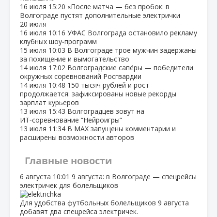
16 июля
15:20
«После матча — без пробок: в
Волгограде пустят дополнительные электрички
20 июля
16 июля
10:16
УФАС Волгограда остановило рекламу
клубных шоу‑программ
15 июля
10:03
В Волгограде трое мужчин задержаны
за похищение и вымогательство
14 июля
17:02
Волгоградские сапёры — победители
окружных соревнований Росгвардии
14 июля
10:48
150 тысяч рублей и рост
продолжается: зафиксированы новые рекорды
зарплат курьеров
13 июля
15:43
Волгоградцев зовут на
ИТ‑соревнование “Нейроигры”
13 июля
11:34
В МАХ запущены комментарии и
расширены возможности авторов
Главные новости
6 августа
10:01
9 августа: в Волгограде — спецрейсы
электричек для болельщиков
Для удобства футбольных болельщиков 9 августа
добавят два спецрейса электричек.