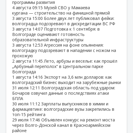
программы развития
4 августа
09:15
Музей СВО у Мамаева
кургана — строительство на финишной прямой
3 августа
15:00
Более двух лет публиковал фейки:
волгоградца подозревают в дискредитации ВС РФ
3 августа
14:07
Подготовка к 1 сентября: в
Волгограде оценивают готовность
образовательной инфраструктуры
3 августа
12:53
Агрессия на фоне опьянения:
волгоградку подозревают в нападении с ножом на
прохожую
2 августа
11:45
Лето, арбузы и веселье: как прошёл
„Арбузный переполох“ в Центральном парке
Волгограда
1 августа
14:16
Экспорт на 3,6 млн долларов: как
волгоградский бизнес выходит на зарубежные рынки
31 июля
12:11
Волгоградская область под ударом:
Бочаров озвучил данные о последствиях атаки
БПЛА
30 июля
11:12
Зарплаты выпускников в химии и
фармацевтике: волгоградские вузы закрепились в
топ‑15 рейтинга
29 июля
17:46
Объявлен конкурс на ремонт моста
через Волго‑Донской канал в Красноармейском
районе