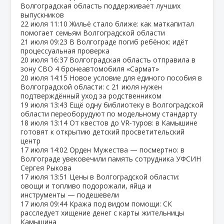
Волгоградская область поддерживает лучших
выпускников
22 июля
11:10
Жильё стало ближе: как маткапитал
помогает семьям Волгоградской области
21 июля
09:23
В Волгограде погиб ребёнок: идёт
процессуальная проверка
20 июля
16:37
Волгоградская область отправила в
зону СВО 4 бронеавтомобиля «Сармат»
20 июля
14:15
Новое условие для единого пособия в
Волгоградской области: с 21 июля нужен
подтверждённый уход за родственником
19 июля
13:43
Ещё одну библиотеку в Волгоградской
области переоборудуют по модельному стандарту
18 июля
13:14
От квестов до VR‑туров: в Камышине
готовят к открытию детский просветительский
центр
17 июля
14:02
Орден Мужества — посмертно: в
Волгограде увековечили память сотрудника УФСИН
Сергея Рыкова
17 июля
13:51
Цены в Волгоградской области:
овощи и топливо подорожали, яйца и
инструменты — подешевели
17 июля
09:44
Кража под видом помощи: СК
расследует хищение денег с карты жительницы
Камышина