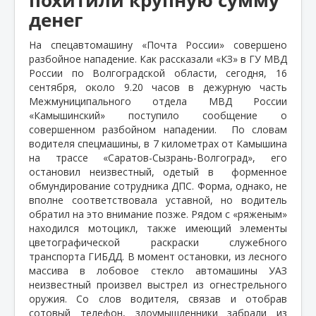
денег
На спецавтомашину «Почта России» совершено
разбойное нападение. Как рассказали «КЗ» в ГУ МВД
России по Волгоградской области, сегодня, 16
сентября, около 9.20 часов в дежурную часть
Межмуниципального отдела МВД России
«Камышинский» поступило сообщение о
совершенном разбойном нападении.
По словам
водителя спецмашины, в 7 километрах от Камышина
на трассе «Саратов-Сызрань-Волгоград», его
остановил неизвестный, одетый в
форменное
обмундирование сотрудника ДПС. Форма, однако, не
вполне соответствовала уставной, но водитель
обратил на это внимание позже. Рядом с «ряженым»
находился мотоцикл, также имеющий элементы
цветографической раскраски служебного
транспорта ГИБДД. В момент остановки, из лесного
массива в лобовое стекло автомашины УАЗ
неизвестный произвел выстрел из огнестрельного
оружия. Со слов водителя, связав и отобрав
сотовый телефон, злоумышленники забрали из