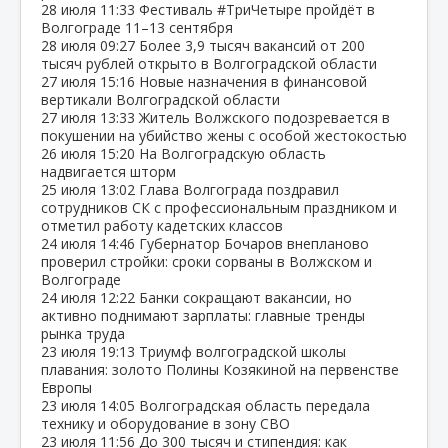
28 июля
11:33
Фестиваль #ТриЧетыре пройдёт в
Волгограде 11–13 сентября
28 июля
09:27
Более 3,9 тысяч вакансий от 200
тысяч рублей открыто в Волгоградской области
27 июля
15:16
Новые назначения в финансовой
вертикали Волгоградской области
27 июля
13:33
Житель Волжского подозревается в
покушении на убийство жены с особой жестокостью
26 июля
15:20
На Волгоградскую область
надвигается шторм
25 июля
13:02
Глава Волгограда поздравил
сотрудников СК с профессиональным праздником и
отметил работу кадетских классов
24 июля
14:46
Губернатор Бочаров внепланово
проверил стройки: сроки сорваны в Волжском и
Волгограде
24 июля
12:22
Банки сокращают вакансии, но
активно поднимают зарплаты: главные тренды
рынка труда
23 июля
19:13
Триумф волгоградской школы
плавания: золото Полины Козякиной на первенстве
Европы
23 июля
14:05
Волгоградская область передала
технику и оборудование в зону СВО
23 июля
11:56
До 300 тысяч и стипендия: как