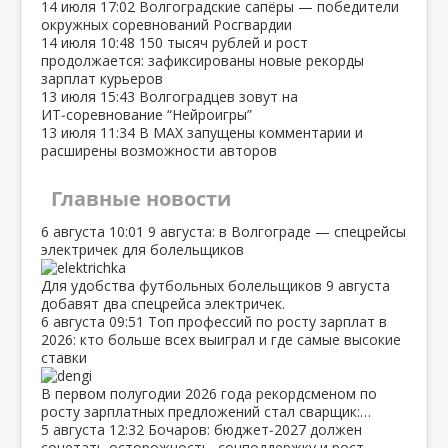
14 июля
17:02
Волгоградские сапёры — победители
окружных соревнований Росгвардии
14 июля
10:48
150 тысяч рублей и рост
продолжается: зафиксированы новые рекорды
зарплат курьеров
13 июля
15:43
Волгоградцев зовут на
ИТ‑соревнование “Нейроигры”
13 июля
11:34
В МАХ запущены комментарии и
расширены возможности авторов
Главные новости
6 августа
10:01
9 августа: в Волгограде — спецрейсы
электричек для болельщиков
Для удобства футбольных болельщиков 9 августа
добавят два спецрейса электричек.
6 августа
09:51
Топ профессий по росту зарплат в
2026: кто больше всех выиграл и где самые высокие
ставки
В первом полугодии 2026 года рекордсменом по
росту зарплатных предложений стал сварщик:…
5 августа
12:32
Бочаров: бюджет‑2027 должен
сочетать осторожность, соцподдержку и рост