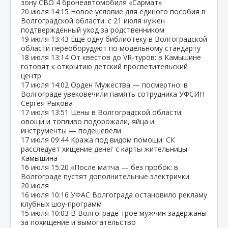
зону СВО 4 бронеавтомобиля «Сармат»
20 июля
14:15
Новое условие для единого пособия в
Волгоградской области: с 21 июля нужен
подтверждённый уход за родственником
19 июля
13:43
Ещё одну библиотеку в Волгоградской
области переоборудуют по модельному стандарту
18 июля
13:14
От квестов до VR‑туров: в Камышине
готовят к открытию детский просветительский
центр
17 июля
14:02
Орден Мужества — посмертно: в
Волгограде увековечили память сотрудника УФСИН
Сергея Рыкова
17 июля
13:51
Цены в Волгоградской области:
овощи и топливо подорожали, яйца и
инструменты — подешевели
17 июля
09:44
Кража под видом помощи: СК
расследует хищение денег с карты жительницы
Камышина
16 июля
15:20
«После матча — без пробок: в
Волгограде пустят дополнительные электрички
20 июля
16 июля
10:16
УФАС Волгограда остановило рекламу
клубных шоу‑программ
15 июля
10:03
В Волгограде трое мужчин задержаны
за похищение и вымогательство