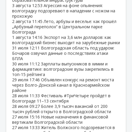
образовательной инфраструктуры
3 августа
12:53
Агрессия на фоне опьянения:
волгоградку подозревают в нападении с ножом на
прохожую
2 августа
11:45
Лето, арбузы и веселье: как прошёл
„Арбузный переполох“ в Центральном парке
Волгограда
1 августа
14:16
Экспорт на 3,6 млн долларов: как
волгоградский бизнес выходит на зарубежные рынки
31 июля
12:11
Волгоградская область под ударом:
Бочаров озвучил данные о последствиях атаки
БПЛА
30 июля
11:12
Зарплаты выпускников в химии и
фармацевтике: волгоградские вузы закрепились в
топ‑15 рейтинга
29 июля
17:46
Объявлен конкурс на ремонт моста
через Волго‑Донской канал в Красноармейском
районе
28 июля
11:33
Фестиваль #ТриЧетыре пройдёт в
Волгограде 11–13 сентября
28 июля
09:27
Более 3,9 тысяч вакансий от 200
тысяч рублей открыто в Волгоградской области
27 июля
15:16
Новые назначения в финансовой
вертикали Волгоградской области
27 июля
13:33
Житель Волжского подозревается в