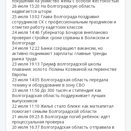
покушении на убийство жены с особой жестокостью
26 июля
15:20
На Волгоградскую область
надвигается шторм
25 июля
13:02
Глава Волгограда поздравил
сотрудников СК с профессиональным праздником и
отметил работу кадетских классов
24 июля
14:46
Губернатор Бочаров внепланово
проверил стройки: сроки сорваны в Волжском и
Волгограде
24 июля
12:22
Банки сокращают вакансии, но
активно поднимают зарплаты: главные тренды
рынка труда
23 июля
19:13
Триумф волгоградской школы
плавания: золото Полины Козякиной на первенстве
Европы
23 июля
14:05
Волгоградская область передала
технику и оборудование в зону СВО
23 июля
11:56
До 300 тысяч и стипендия: как
Волгоградская область поддерживает лучших
выпускников
22 июля
11:10
Жильё стало ближе: как маткапитал
помогает семьям Волгоградской области
21 июля
09:23
В Волгограде погиб ребёнок: идёт
процессуальная проверка
20 июля
16:37
Волгоградская область отправила в