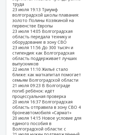
труда
23 июля
19:13
Триумф
волгоградской школы плавания:
золото Полины Козякиной на
первенстве Европы
23 июля
14:05
Волгоградская
область передала технику и
оборудование в зону СВО
23 июля
11:56
До 300 тысяч и
стипендия: как Волгоградская
область поддерживает лучших
выпускников
22 июля
11:10
Жильё стало
ближе: как маткапитал помогает
семьям Волгоградской области
21 июля
09:23
В Волгограде
погиб ребёнок: идёт
процессуальная проверка
20 июля
16:37
Волгоградская
область отправила в зону СВО 4
бронеавтомобиля «Сармат»
20 июля
14:15
Новое условие для
единого пособия в
Волгоградской области: с
21 июля нужен подтверждённый