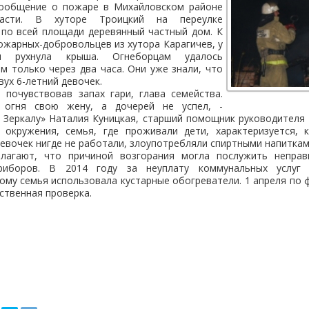
сообщение о пожаре в Михайловском районе
ласти. В хуторе Троицкий на переулке
 по всей площади деревянный частный дом. К
жарных-добровольцев из хутора Карагичев, у
я рухнула крыша. Огнеборцам удалось
м только через два часа. Они уже знали, что
вух 6-летний девочек.
 почувствовав запах гари, глава семейства.
 огня свою жену, а дочерей не успел, -
 Зеркалу» Наталия Куницкая, старший помощник руководителя 
 окружения, семья, где проживали дети, характеризуется, к
евочек нигде не работали, злоупотребляли спиртными напиткам
лагают, что причиной возгорания могла послужить неправ
приборов. В 2014 году за неуплату коммунальных услуг
ому семья использовала кустарные обогреватели. 1 апреля по 
ственная проверка.