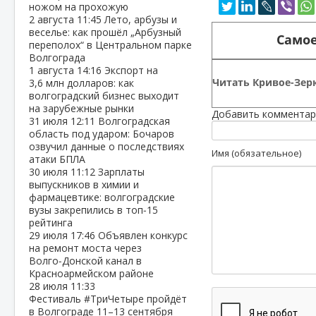
ножом на прохожую
2 августа
11:45
Лето, арбузы и
веселье: как прошёл „Арбузный
Самое
переполох“ в Центральном парке
Волгограда
1 августа
14:16
Экспорт на
Читать Кривое-Зерк
3,6 млн долларов: как
волгоградский бизнес выходит
на зарубежные рынки
Добавить комментар
31 июля
12:11
Волгоградская
область под ударом: Бочаров
озвучил данные о последствиях
Имя (обязательное)
атаки БПЛА
30 июля
11:12
Зарплаты
выпускников в химии и
фармацевтике: волгоградские
вузы закрепились в топ‑15
рейтинга
29 июля
17:46
Объявлен конкурс
на ремонт моста через
Волго‑Донской канал в
Красноармейском районе
28 июля
11:33
Фестиваль #ТриЧетыре пройдёт
в Волгограде 11–13 сентября