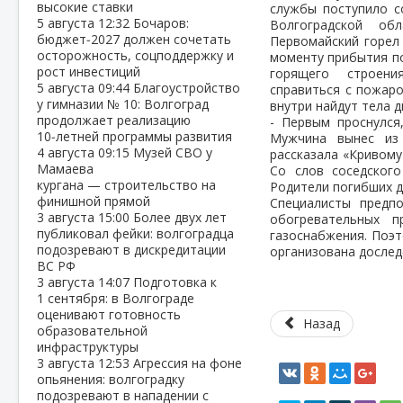
высокие ставки
службы поступило 
5 августа
12:32
Бочаров:
Волгоградской об
бюджет‑2027 должен сочетать
Первомайский горел
осторожность, соцподдержку и
моменту прибытия по
рост инвестиций
горящего строени
5 августа
09:44
Благоустройство
справиться с пожаро
у гимназии № 10: Волгоград
внутри найдут тела д
продолжает реализацию
- Первым проснулся,
10‑летней программы развития
Мужчина вынес из
4 августа
09:15
Музей СВО у
рассказала «Кривому
Мамаева
Со слов соседского
кургана — строительство на
Родители погибших д
финишной прямой
Специалисты предпо
3 августа
15:00
Более двух лет
обогревательных 
публиковал фейки: волгоградца
газоснабжения. Поэт
подозревают в дискредитации
организована дослед
ВС РФ
3 августа
14:07
Подготовка к
1 сентября: в Волгограде
оценивают готовность
Назад
образовательной
инфраструктуры
3 августа
12:53
Агрессия на фоне
опьянения: волгоградку
подозревают в нападении с