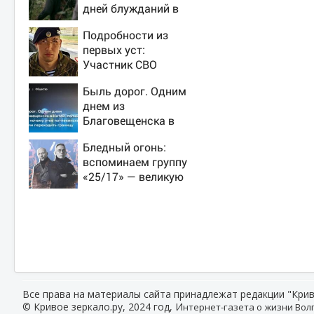
дней блужданий в
тайге
Подробности из
первых уст:
Участник СВО
рассказал, что
Быль дорог. Одним
спасло его в
днем из
схватке с медведем
Благовещенска в
Китай, лапша, мемы,
Бледный огонь:
и почему утке по-
вспоминаем группу
пекински запретили
«25/17» — великую
переходить границу
и (часто) ужасную
Все права на материалы сайта принадлежат редакции "Крив
© Кривое зеркало.ру, 2024 год, И
нтернет-газета о жизни Волг