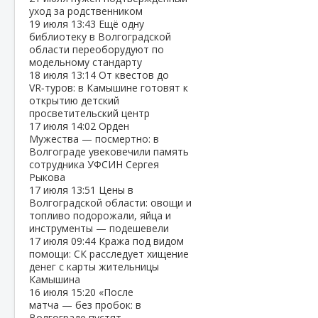
уход за родственником
19 июля
13:43
Ещё одну
библиотеку в Волгоградской
области переоборудуют по
модельному стандарту
18 июля
13:14
От квестов до
VR‑туров: в Камышине готовят к
открытию детский
просветительский центр
17 июля
14:02
Орден
Мужества — посмертно: в
Волгограде увековечили память
сотрудника УФСИН Сергея
Рыкова
17 июля
13:51
Цены в
Волгоградской области: овощи и
топливо подорожали, яйца и
инструменты — подешевели
17 июля
09:44
Кража под видом
помощи: СК расследует хищение
денег с карты жительницы
Камышина
16 июля
15:20
«После
матча — без пробок: в
Волгограде пустят