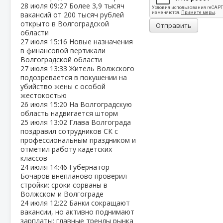
28 июля
09:27
Более 3,9 тысяч
вакансий от 200 тысяч рублей
открыто в Волгоградской
Отправить
области
27 июля
15:16
Новые назначения
в финансовой вертикали
Волгоградской области
27 июля
13:33
Житель Волжского
подозревается в покушении на
убийство жены с особой
жестокостью
26 июля
15:20
На Волгоградскую
область надвигается шторм
25 июля
13:02
Глава Волгограда
поздравил сотрудников СК с
профессиональным праздником и
отметил работу кадетских
классов
24 июля
14:46
Губернатор
Бочаров внепланово проверил
стройки: сроки сорваны в
Волжском и Волгограде
24 июля
12:22
Банки сокращают
вакансии, но активно поднимают
зарплаты: главные тренды рынка