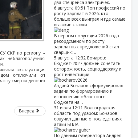
два спецрейса электричек.
6 августа
09:51
Топ профессий по
росту зарплат в 2026: кто
больше всех выиграл и где самые
высокие ставки
В первом полугодии 2026 года
рекордсменом по росту
зарплатных предложений стал
сварщик:…
СУ СКР по региону. –
5 августа
12:32
Бочаров:
ак неблагополучная.
бюджет‑2027 должен сочетать
и.
осторожность, соцподдержку и
ильная эксплуатация
рост инвестиций
 дом отключили от
факту смерти девочек
Андрей Бочаров сформулировал
задачи по формированию и
исполнению областного
бюджета на…
31 июля
12:11
Волгоградская
Вперед
область под ударом: Бочаров
озвучил данные о последствиях
атаки БПЛА
По данным губернатора Андрея