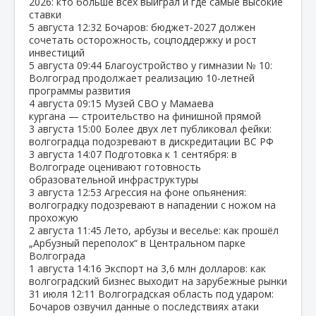
2026: кто больше всех выиграл и где самые высокие
ставки
5 августа
12:32
Бочаров: бюджет‑2027 должен
сочетать осторожность, соцподдержку и рост
инвестиций
5 августа
09:44
Благоустройство у гимназии № 10:
Волгоград продолжает реализацию 10‑летней
программы развития
4 августа
09:15
Музей СВО у Мамаева
кургана — строительство на финишной прямой
3 августа
15:00
Более двух лет публиковал фейки:
волгоградца подозревают в дискредитации ВС РФ
3 августа
14:07
Подготовка к 1 сентября: в
Волгограде оценивают готовность
образовательной инфраструктуры
3 августа
12:53
Агрессия на фоне опьянения:
волгоградку подозревают в нападении с ножом на
прохожую
2 августа
11:45
Лето, арбузы и веселье: как прошёл
„Арбузный переполох“ в Центральном парке
Волгограда
1 августа
14:16
Экспорт на 3,6 млн долларов: как
волгоградский бизнес выходит на зарубежные рынки
31 июля
12:11
Волгоградская область под ударом:
Бочаров озвучил данные о последствиях атаки