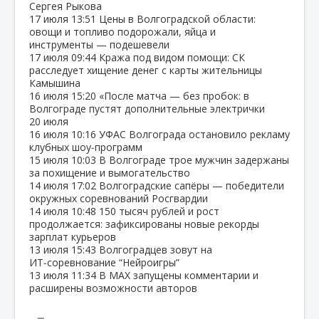
Сергея Рыкова
17 июля
13:51
Цены в Волгоградской области:
овощи и топливо подорожали, яйца и
инструменты — подешевели
17 июля
09:44
Кража под видом помощи: СК
расследует хищение денег с карты жительницы
Камышина
16 июля
15:20
«После матча — без пробок: в
Волгограде пустят дополнительные электрички
20 июля
16 июля
10:16
УФАС Волгограда остановило рекламу
клубных шоу‑программ
15 июля
10:03
В Волгограде трое мужчин задержаны
за похищение и вымогательство
14 июля
17:02
Волгоградские сапёры — победители
окружных соревнований Росгвардии
14 июля
10:48
150 тысяч рублей и рост
продолжается: зафиксированы новые рекорды
зарплат курьеров
13 июля
15:43
Волгоградцев зовут на
ИТ‑соревнование “Нейроигры”
13 июля
11:34
В МАХ запущены комментарии и
расширены возможности авторов