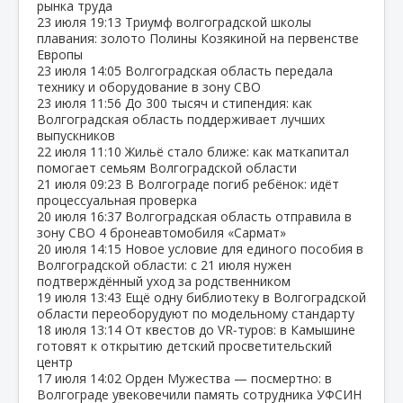
рынка труда
23 июля
19:13
Триумф волгоградской школы
плавания: золото Полины Козякиной на первенстве
Европы
23 июля
14:05
Волгоградская область передала
технику и оборудование в зону СВО
23 июля
11:56
До 300 тысяч и стипендия: как
Волгоградская область поддерживает лучших
выпускников
22 июля
11:10
Жильё стало ближе: как маткапитал
помогает семьям Волгоградской области
21 июля
09:23
В Волгограде погиб ребёнок: идёт
процессуальная проверка
20 июля
16:37
Волгоградская область отправила в
зону СВО 4 бронеавтомобиля «Сармат»
20 июля
14:15
Новое условие для единого пособия в
Волгоградской области: с 21 июля нужен
подтверждённый уход за родственником
19 июля
13:43
Ещё одну библиотеку в Волгоградской
области переоборудуют по модельному стандарту
18 июля
13:14
От квестов до VR‑туров: в Камышине
готовят к открытию детский просветительский
центр
17 июля
14:02
Орден Мужества — посмертно: в
Волгограде увековечили память сотрудника УФСИН