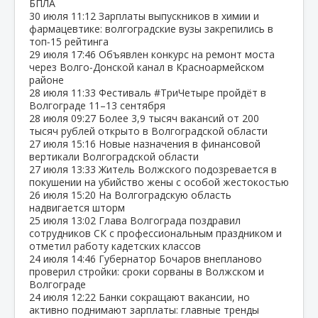
БПЛА
30 июля
11:12
Зарплаты выпускников в химии и
фармацевтике: волгоградские вузы закрепились в
топ‑15 рейтинга
29 июля
17:46
Объявлен конкурс на ремонт моста
через Волго‑Донской канал в Красноармейском
районе
28 июля
11:33
Фестиваль #ТриЧетыре пройдёт в
Волгограде 11–13 сентября
28 июля
09:27
Более 3,9 тысяч вакансий от 200
тысяч рублей открыто в Волгоградской области
27 июля
15:16
Новые назначения в финансовой
вертикали Волгоградской области
27 июля
13:33
Житель Волжского подозревается в
покушении на убийство жены с особой жестокостью
26 июля
15:20
На Волгоградскую область
надвигается шторм
25 июля
13:02
Глава Волгограда поздравил
сотрудников СК с профессиональным праздником и
отметил работу кадетских классов
24 июля
14:46
Губернатор Бочаров внепланово
проверил стройки: сроки сорваны в Волжском и
Волгограде
24 июля
12:22
Банки сокращают вакансии, но
активно поднимают зарплаты: главные тренды