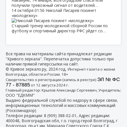
Накануне, 14 января, волгоградские спасатели
получили тревожный сигнал от водителей…
14 октября
01:56
Николай Писарев покинет
«молодежку»
Старший тренер молодежной сборной России по
футболу и спортивный директор РФС уйдет со…
Все права на материалы сайта принадлежат редакции
"Кривого зеркала". Перепечатка допустима только при
наличии прямой гиперссылки на сайт.
© Кривое зеркало.ру, 2024 год, И
нтернет-газета о жизни
Волгограда, области и России. 18+
ЭЛ № ФС
Свидетельство о регистрации (запись в реестре)
77 - 87885
от 12 августа 2024 г.
:
Главный редактор: Крылов Александр Сергеевич, Учредитель
ООО "ЕДКММ"
Выдано федеральной службой по надзору в сфере связи,
информационных технологий и массовых коммуникаций
(Роскомнадзор)
Телефон редакции:
8 (909) 388-02-01
, Адрес редакции:
400048, Волгоградская обл, г.о. город-герой Волгоград, г
Волгоград, пр-кт им. Маршала Советского Союза Г.К.