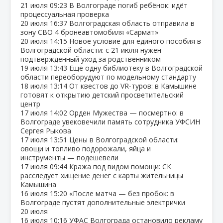
21 июля
09:23
В Волгограде погиб ребёнок: идёт
процессуальная проверка
20 июля
16:37
Волгоградская область отправила в
зону СВО 4 бронеавтомобиля «Сармат»
20 июля
14:15
Новое условие для единого пособия в
Волгоградской области: с 21 июля нужен
подтверждённый уход за родственником
19 июля
13:43
Ещё одну библиотеку в Волгоградской
области переоборудуют по модельному стандарту
18 июля
13:14
От квестов до VR‑туров: в Камышине
готовят к открытию детский просветительский
центр
17 июля
14:02
Орден Мужества — посмертно: в
Волгограде увековечили память сотрудника УФСИН
Сергея Рыкова
17 июля
13:51
Цены в Волгоградской области:
овощи и топливо подорожали, яйца и
инструменты — подешевели
17 июля
09:44
Кража под видом помощи: СК
расследует хищение денег с карты жительницы
Камышина
16 июля
15:20
«После матча — без пробок: в
Волгограде пустят дополнительные электрички
20 июля
16 июля
10:16
УФАС Волгограда остановило рекламу