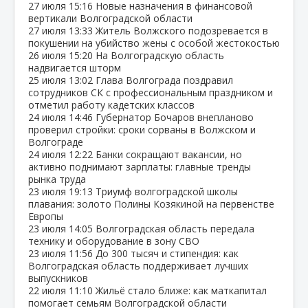
27 июля
15:16
Новые назначения в финансовой
вертикали Волгоградской области
27 июля
13:33
Житель Волжского подозревается в
покушении на убийство жены с особой жестокостью
26 июля
15:20
На Волгоградскую область
надвигается шторм
25 июля
13:02
Глава Волгограда поздравил
сотрудников СК с профессиональным праздником и
отметил работу кадетских классов
24 июля
14:46
Губернатор Бочаров внепланово
проверил стройки: сроки сорваны в Волжском и
Волгограде
24 июля
12:22
Банки сокращают вакансии, но
активно поднимают зарплаты: главные тренды
рынка труда
23 июля
19:13
Триумф волгоградской школы
плавания: золото Полины Козякиной на первенстве
Европы
23 июля
14:05
Волгоградская область передала
технику и оборудование в зону СВО
23 июля
11:56
До 300 тысяч и стипендия: как
Волгоградская область поддерживает лучших
выпускников
22 июля
11:10
Жильё стало ближе: как маткапитал
помогает семьям Волгоградской области