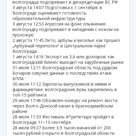
волгоградца подозревают в дискредитации ВС РФ
3 августа
14:07
Подготовка к 1 сентября: в
Волгограде оценивают готовность
образовательной инфраструктуры
3 августа
12:53
Агрессия на фоне опьянения:
волгоградку подозревают в нападении с ножом на
прохожую
2 августа
11:45
Лето, арбузы и веселье: как прошёл
„Арбузный переполох“ в Центральном парке
Волгограда
1 августа
14:16
Экспорт на 3,6 млн долларов: как
волгоградский бизнес выходит на зарубежные рынки
31 июля
12:11
Волгоградская область под ударом:
Бочаров озвучил данные о последствиях атаки
БПЛА
30 июля
11:12
Зарплаты выпускников в химии и
фармацевтике: волгоградские вузы закрепились в
топ‑15 рейтинга
29 июля
17:46
Объявлен конкурс на ремонт моста
через Волго‑Донской канал в Красноармейском
районе
28 июля
11:33
Фестиваль #ТриЧетыре пройдёт в
Волгограде 11–13 сентября
28 июля
09:27
Более 3,9 тысяч вакансий от 200
тысяч рублей открыто в Волгоградской области