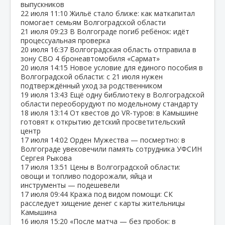
выпускников
22 июля
11:10
Жильё стало ближе: как маткапитал
помогает семьям Волгоградской области
21 июля
09:23
В Волгограде погиб ребёнок: идёт
процессуальная проверка
20 июля
16:37
Волгоградская область отправила в
зону СВО 4 бронеавтомобиля «Сармат»
20 июля
14:15
Новое условие для единого пособия в
Волгоградской области: с 21 июля нужен
подтверждённый уход за родственником
19 июля
13:43
Ещё одну библиотеку в Волгоградской
области переоборудуют по модельному стандарту
18 июля
13:14
От квестов до VR‑туров: в Камышине
готовят к открытию детский просветительский
центр
17 июля
14:02
Орден Мужества — посмертно: в
Волгограде увековечили память сотрудника УФСИН
Сергея Рыкова
17 июля
13:51
Цены в Волгоградской области:
овощи и топливо подорожали, яйца и
инструменты — подешевели
17 июля
09:44
Кража под видом помощи: СК
расследует хищение денег с карты жительницы
Камышина
16 июля
15:20
«После матча — без пробок: в