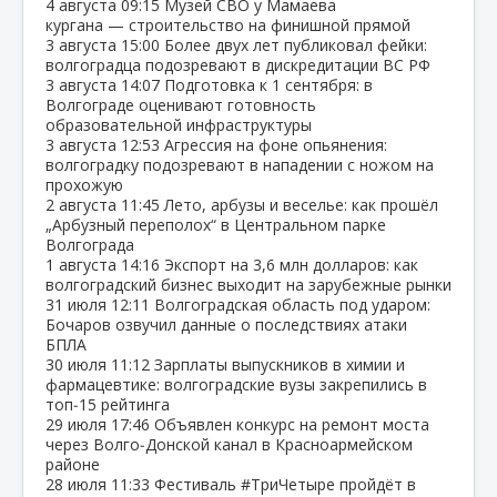
4 августа
09:15
Музей СВО у Мамаева
кургана — строительство на финишной прямой
3 августа
15:00
Более двух лет публиковал фейки:
волгоградца подозревают в дискредитации ВС РФ
3 августа
14:07
Подготовка к 1 сентября: в
Волгограде оценивают готовность
образовательной инфраструктуры
3 августа
12:53
Агрессия на фоне опьянения:
волгоградку подозревают в нападении с ножом на
прохожую
2 августа
11:45
Лето, арбузы и веселье: как прошёл
„Арбузный переполох“ в Центральном парке
Волгограда
1 августа
14:16
Экспорт на 3,6 млн долларов: как
волгоградский бизнес выходит на зарубежные рынки
31 июля
12:11
Волгоградская область под ударом:
Бочаров озвучил данные о последствиях атаки
БПЛА
30 июля
11:12
Зарплаты выпускников в химии и
фармацевтике: волгоградские вузы закрепились в
топ‑15 рейтинга
29 июля
17:46
Объявлен конкурс на ремонт моста
через Волго‑Донской канал в Красноармейском
районе
28 июля
11:33
Фестиваль #ТриЧетыре пройдёт в