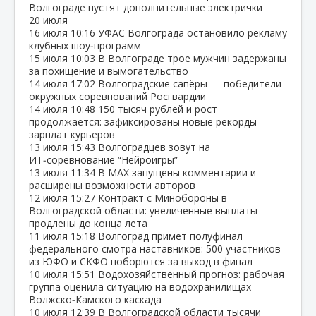
Волгограде пустят дополнительные электрички
20 июля
16 июля
10:16
УФАС Волгограда остановило рекламу
клубных шоу‑программ
15 июля
10:03
В Волгограде трое мужчин задержаны
за похищение и вымогательство
14 июля
17:02
Волгоградские сапёры — победители
окружных соревнований Росгвардии
14 июля
10:48
150 тысяч рублей и рост
продолжается: зафиксированы новые рекорды
зарплат курьеров
13 июля
15:43
Волгоградцев зовут на
ИТ‑соревнование “Нейроигры”
13 июля
11:34
В МАХ запущены комментарии и
расширены возможности авторов
12 июля
15:27
Контракт с Минобороны в
Волгоградской области: увеличенные выплаты
продлены до конца лета
11 июля
15:18
Волгоград примет полуфинал
федерального смотра наставников: 500 участников
из ЮФО и СКФО поборются за выход в финал
10 июля
15:51
Водохозяйственный прогноз: рабочая
группа оценила ситуацию на водохранилищах
Волжско‑Камского каскада
10 июля
12:39
В Волгоградской области тысячи