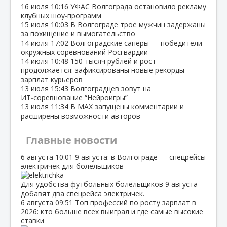
16 июля
10:16
УФАС Волгограда остановило рекламу
клубных шоу‑программ
15 июля
10:03
В Волгограде трое мужчин задержаны
за похищение и вымогательство
14 июля
17:02
Волгоградские сапёры — победители
окружных соревнований Росгвардии
14 июля
10:48
150 тысяч рублей и рост
продолжается: зафиксированы новые рекорды
зарплат курьеров
13 июля
15:43
Волгоградцев зовут на
ИТ‑соревнование “Нейроигры”
13 июля
11:34
В МАХ запущены комментарии и
расширены возможности авторов
Главные новости
6 августа
10:01
9 августа: в Волгограде — спецрейсы
электричек для болельщиков
Для удобства футбольных болельщиков 9 августа
добавят два спецрейса электричек.
6 августа
09:51
Топ профессий по росту зарплат в
2026: кто больше всех выиграл и где самые высокие
ставки