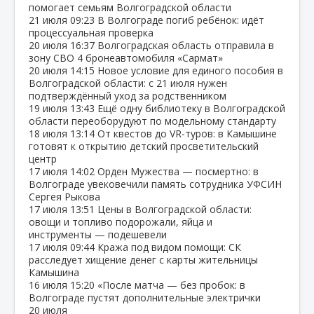
помогает семьям Волгоградской области
21 июля
09:23
В Волгограде погиб ребёнок: идёт
процессуальная проверка
20 июля
16:37
Волгоградская область отправила в
зону СВО 4 бронеавтомобиля «Сармат»
20 июля
14:15
Новое условие для единого пособия в
Волгоградской области: с 21 июля нужен
подтверждённый уход за родственником
19 июля
13:43
Ещё одну библиотеку в Волгоградской
области переоборудуют по модельному стандарту
18 июля
13:14
От квестов до VR‑туров: в Камышине
готовят к открытию детский просветительский
центр
17 июля
14:02
Орден Мужества — посмертно: в
Волгограде увековечили память сотрудника УФСИН
Сергея Рыкова
17 июля
13:51
Цены в Волгоградской области:
овощи и топливо подорожали, яйца и
инструменты — подешевели
17 июля
09:44
Кража под видом помощи: СК
расследует хищение денег с карты жительницы
Камышина
16 июля
15:20
«После матча — без пробок: в
Волгограде пустят дополнительные электрички
20 июля