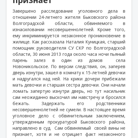
Завершено расследование уголовного дела в
отношении 24-летнего жителя Быковского района
Волгоградской области, обвиняемого в
изнасиловании несовершеннолетней. Кроме того,
ему инкриминируется незаконное проникновение в
жилище. Как рассказала Наталия Куницкая, старший
помощник руководителя СУ СКР по Волгоградской
области, 30 июня 2013 года около часа ночи пьяный
парень залез в один из домов
села
Новоникольское. По версии следствия, он, заперев
дверь изнутри, зашел в комнату к 15-летней девочки
и надругался над ней. На крики дочери прибежали
мать девочки и старшая сестра девочки. Они начали
ломать запертую изнутри дверь, но тут насильник
сам неожиданно выскочил им навстречу и бросился
бежать. Задержать его родственники
несовершеннолетней не сумели. В настоящее время
уголовное дело с обвинительным заключением,
утвержденным прокуратурой Быковского района,
направлено в суд.
Сам обвиняемый
своей вины не
признает, хотя и не отрицает факт незаконного