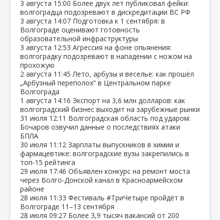
3 августа
15:00
Более двух лет публиковал фейки:
волгоградца подозревают в дискредитации ВС РФ
3 августа
14:07
Подготовка к 1 сентября: в
Волгограде оценивают готовность
образовательной инфраструктуры
3 августа
12:53
Агрессия на фоне опьянения:
волгоградку подозревают в нападении с ножом на
прохожую
2 августа
11:45
Лето, арбузы и веселье: как прошёл
„Арбузный переполох“ в Центральном парке
Волгограда
1 августа
14:16
Экспорт на 3,6 млн долларов: как
волгоградский бизнес выходит на зарубежные рынки
31 июля
12:11
Волгоградская область под ударом:
Бочаров озвучил данные о последствиях атаки
БПЛА
30 июля
11:12
Зарплаты выпускников в химии и
фармацевтике: волгоградские вузы закрепились в
топ‑15 рейтинга
29 июля
17:46
Объявлен конкурс на ремонт моста
через Волго‑Донской канал в Красноармейском
районе
28 июля
11:33
Фестиваль #ТриЧетыре пройдёт в
Волгограде 11–13 сентября
28 июля
09:27
Более 3,9 тысяч вакансий от 200