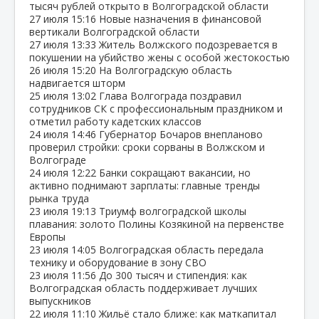
тысяч рублей открыто в Волгоградской области
27 июля
15:16
Новые назначения в финансовой
вертикали Волгоградской области
27 июля
13:33
Житель Волжского подозревается в
покушении на убийство жены с особой жестокостью
26 июля
15:20
На Волгоградскую область
надвигается шторм
25 июля
13:02
Глава Волгограда поздравил
сотрудников СК с профессиональным праздником и
отметил работу кадетских классов
24 июля
14:46
Губернатор Бочаров внепланово
проверил стройки: сроки сорваны в Волжском и
Волгограде
24 июля
12:22
Банки сокращают вакансии, но
активно поднимают зарплаты: главные тренды
рынка труда
23 июля
19:13
Триумф волгоградской школы
плавания: золото Полины Козякиной на первенстве
Европы
23 июля
14:05
Волгоградская область передала
технику и оборудование в зону СВО
23 июля
11:56
До 300 тысяч и стипендия: как
Волгоградская область поддерживает лучших
выпускников
22 июля
11:10
Жильё стало ближе: как маткапитал