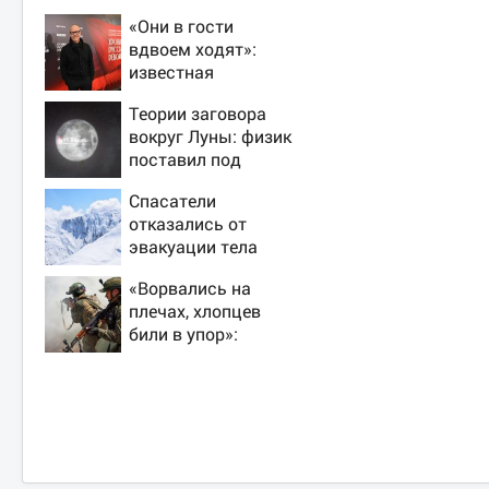
«Они в гости
вдвоем ходят»:
известная
журналистка
Теории заговора
подтвердила роман
вокруг Луны: физик
Бондарчука и
поставил под
Исаковой
сомнение снимки
Спасатели
NASA
отказались от
эвакуации тела
Натальи
«Ворвались на
Наговицыной с
плечах, хлопцев
семитысячника
били в упор»:
Алексеево-
Дружковка стала
могильником для
«птах Мадьяра»