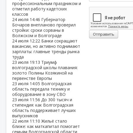
профессиональным праздником и
отметил работу кадетских
классов
24 июля
14:46
Губернатор
Бочаров внепланово проверил
стройки: сроки сорваны в
Отправить
Волжском и Волгограде
24 июля
12:22
Банки сокращают
вакансии, но активно поднимают
зарплаты: главные тренды рынка
труда
23 июля
19:13
Триумф
волгоградской школы плавания:
золото Полины Козякиной на
первенстве Европы
23 июля
14:05
Волгоградская
область передала технику и
оборудование в зону СВО
23 июля
11:56
До 300 тысяч и
стипендия: как Волгоградская
область поддерживает лучших
выпускников
22 июля
11:10
Жильё стало
ближе: как маткапитал помогает
семьям Волгоградской области