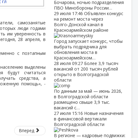
Бочарова, ночью подразделения
ПВО Минобороны России…
29 июля
17:46
Объявлен конкурс
на ремонт моста через
атели, самозанятые
Волго‑Донской канал в
которых люди годами
Красноармейском районе
ать им уверенность в
годня, 28 апреля, в
Город запускает конкурс, чтобы
выбрать подрядчика для
обновления моста в
ременно с поэтапным
Красноармейском…
28 июля
09:27
Более 3,9 тысяч
 населению выделены
вакансий от 200 тысяч рублей
ия будут считаться
открыто в Волгоградской
лучать средства, а
области
ложенную помощь», -
По данным за май — июнь 2026,
в Волгоградской области
размещено свыше 3,9 тыс.
вакансий с…
27 июля
15:16
Новые назначения
в финансовой вертикали
Волгоградской области
Вперед
В регионе — кадровые подвижки: