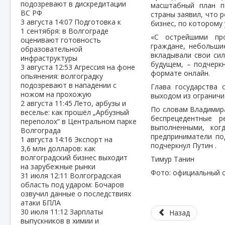
подозревают в дискредитации
масштабный план п
ВС РФ
страны заявил, что 
3 августа
14:07
Подготовка к
бизнес, по которому 
1 сентября: в Волгограде
«С острейшими про
оценивают готовность
граждане, небольши
образовательной
вкладывали свои сил
инфраструктуры
будущем, – подчерк
3 августа
12:53
Агрессия на фоне
формате онлайн.
опьянения: волгоградку
подозревают в нападении с
Глава государства 
ножом на прохожую
выходом из ограничи
2 августа
11:45
Лето, арбузы и
По словам Владимир
веселье: как прошёл „Арбузный
беспрецедентные р
переполох“ в Центральном парке
выполненными, ког
Волгограда
предприниматели по
1 августа
14:16
Экспорт на
подчеркнул Путин .
3,6 млн долларов: как
волгоградский бизнес выходит
Тимур Танин
на зарубежные рынки
Фото: официальный с
31 июля
12:11
Волгоградская
область под ударом: Бочаров
озвучил данные о последствиях
атаки БПЛА
30 июля
11:12
Зарплаты
Назад
выпускников в химии и