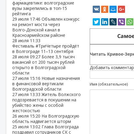
фармацевтике: волгоградские
вузы закрепились в топ‑15
рейтинга
29 июля
17:46
Объявлен конкурс
на ремонт моста через
Волго‑Донской канал в
Самое
Красноармейском районе
28 июля
11:33
Фестиваль #ТриЧетыре пройдёт
в Волгограде 11–13 сентября
Читать Кривое-Зерк
28 июля
09:27
Более 3,9 тысяч
вакансий от 200 тысяч рублей
открыто в Волгоградской
Добавить комментар
области
27 июля
15:16
Новые назначения
в финансовой вертикали
Имя (обязательное)
Волгоградской области
27 июля
13:33
Житель Волжского
подозревается в покушении на
убийство жены с особой
жестокостью
26 июля
15:20
На Волгоградскую
область надвигается шторм
25 июля
13:02
Глава Волгограда
поздравил сотрудников СК с