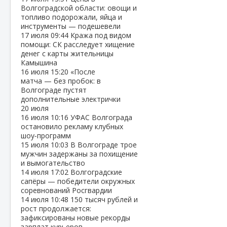
Волгоградской области: овощи и
топливо подорожали, яйца и
инструменты — подешевели
17 июля
09:44
Кража под видом
помощи: СК расследует хищение
денег с карты жительницы
Камышина
16 июля
15:20
«После
матча — без пробок: в
Волгограде пустят
дополнительные электрички
20 июля
16 июля
10:16
УФАС Волгограда
остановило рекламу клубных
шоу‑программ
15 июля
10:03
В Волгограде трое
мужчин задержаны за похищение
и вымогательство
14 июля
17:02
Волгоградские
сапёры — победители окружных
соревнований Росгвардии
14 июля
10:48
150 тысяч рублей и
рост продолжается:
зафиксированы новые рекорды
зарплат курьеров