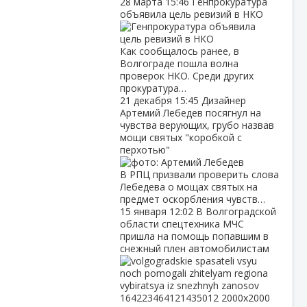
28 марта
15:46
Генпрокуратура
объявила цель ревизий в НКО
Как сообщалось ранее, в
Волгограде пошла волна
проверок НКО. Среди других
прокуратура…
21 декабря
15:45
Дизайнер
Артемий Лебедев посягнул на
чувства верующих, грубо назвав
мощи святых "коробкой с
перхотью"
В РПЦ призвали проверить слова
Лебедева о мощах святых на
предмет оскорбления чувств…
15 января
12:02
В Волгоградской
области спецтехника МЧС
пришла на помощь попавшим в
снежный плен автомобилистам