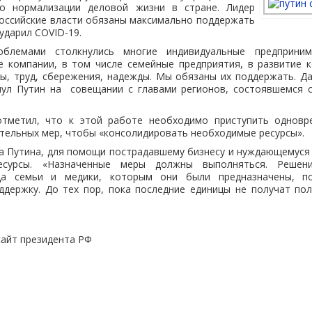
о нормализации деловой жизни в стране. Лидер
российские власти обязаны максимально поддержать
ударил COVID-19.
блемами столкнулись многие индивидуальные предприним
е компании, в том числе семейные предприятия, в развитие 
ы, труд, сбережения, надежды. Мы обязаны их поддержать. Д
нул Путин на совещании с главами регионов, состоявшемся се
отметил, что к этой работе необходимо приступить однов
тельных мер, чтобы «консолидировать необходимые ресурсы».
а Путина, для помощи пострадавшему бизнесу и нуждающемуся
есурсы. «Назначенные меры должны выполняться. Решен
да семьи и медики, которым они были предназначены, по
ддержку. До тех пор, пока последние единицы не получат по
айт президента РФ