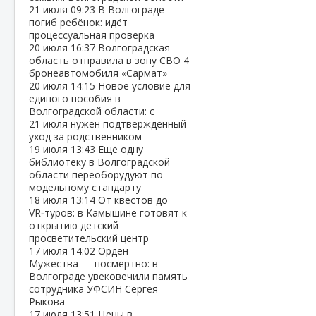
21 июля
09:23
В Волгограде
погиб ребёнок: идёт
процессуальная проверка
20 июля
16:37
Волгоградская
область отправила в зону СВО 4
бронеавтомобиля «Сармат»
20 июля
14:15
Новое условие для
единого пособия в
Волгоградской области: с
21 июля нужен подтверждённый
уход за родственником
19 июля
13:43
Ещё одну
библиотеку в Волгоградской
области переоборудуют по
модельному стандарту
18 июля
13:14
От квестов до
VR‑туров: в Камышине готовят к
открытию детский
просветительский центр
17 июля
14:02
Орден
Мужества — посмертно: в
Волгограде увековечили память
сотрудника УФСИН Сергея
Рыкова
17 июля
13:51
Цены в