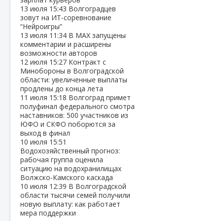
13 июля
15:43
Волгоградцев
зовут на ИТ‑соревнование
“Нейроигры”
13 июля
11:34
В МАХ запущены
комментарии и расширены
возможности авторов
12 июля
15:27
Контракт с
Минобороны в Волгоградской
области: увеличенные выплаты
продлены до конца лета
11 июля
15:18
Волгоград примет
полуфинал федерального смотра
наставников: 500 участников из
ЮФО и СКФО поборются за
выход в финал
10 июля
15:51
Водохозяйственный прогноз:
рабочая группа оценила
ситуацию на водохранилищах
Волжско‑Камского каскада
10 июля
12:39
В Волгоградской
области тысячи семей получили
новую выплату: как работает
мера поддержки