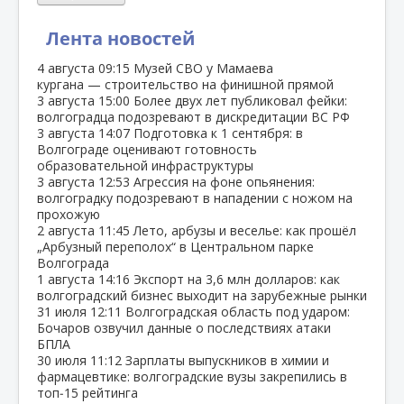
Лента новостей
4 августа
09:15
Музей СВО у Мамаева
кургана — строительство на финишной прямой
3 августа
15:00
Более двух лет публиковал фейки:
волгоградца подозревают в дискредитации ВС РФ
3 августа
14:07
Подготовка к 1 сентября: в
Волгограде оценивают готовность
образовательной инфраструктуры
3 августа
12:53
Агрессия на фоне опьянения:
волгоградку подозревают в нападении с ножом на
прохожую
2 августа
11:45
Лето, арбузы и веселье: как прошёл
„Арбузный переполох“ в Центральном парке
Волгограда
1 августа
14:16
Экспорт на 3,6 млн долларов: как
волгоградский бизнес выходит на зарубежные рынки
31 июля
12:11
Волгоградская область под ударом:
Бочаров озвучил данные о последствиях атаки
БПЛА
30 июля
11:12
Зарплаты выпускников в химии и
фармацевтике: волгоградские вузы закрепились в
топ‑15 рейтинга