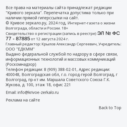
Все права на материалы сайта принадлежат редакции
"Кривого зеркала". Перепечатка допустима только при
наличии прямой гиперссылки на сайт.
© Кривое зеркало.ру, 2024 год, И
нтернет-газета о жизни
Волгограда, области и России. 18+
ЭЛ № ФС
Свидетельство о регистрации (запись в реестре)
77 - 87885
от 12 августа 2024 г.
:
Главный редактор: Крылов Александр Сергеевич, Учредитель
ООО "ЕДКММ"
Выдано федеральной службой по надзору в сфере связи,
информационных технологий и массовых коммуникаций
(Роскомнадзор)
Телефон редакции:
8 (909) 388-02-01
, Адрес редакции:
400048, Волгоградская обл, г.о. город-герой Волгоград, г
Волгоград, пр-кт им. Маршала Советского Союза Г.К.
Жукова, д. 100, этаж 18, офис 221
Email:
info@krivoe-zerkalo.ru
Реклама на сайте
Back to Top