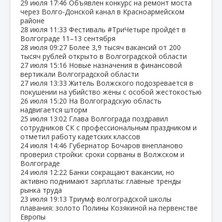
29 июля
17:46
Объявлен конкурс на ремонт моста
через Волго‑Донской канал в Красноармейском
районе
28 июля
11:33
Фестиваль #ТриЧетыре пройдёт в
Волгограде 11–13 сентября
28 июля
09:27
Более 3,9 тысяч вакансий от 200
тысяч рублей открыто в Волгоградской области
27 июля
15:16
Новые назначения в финансовой
вертикали Волгоградской области
27 июля
13:33
Житель Волжского подозревается в
покушении на убийство жены с особой жестокостью
26 июля
15:20
На Волгоградскую область
надвигается шторм
25 июля
13:02
Глава Волгограда поздравил
сотрудников СК с профессиональным праздником и
отметил работу кадетских классов
24 июля
14:46
Губернатор Бочаров внепланово
проверил стройки: сроки сорваны в Волжском и
Волгограде
24 июля
12:22
Банки сокращают вакансии, но
активно поднимают зарплаты: главные тренды
рынка труда
23 июля
19:13
Триумф волгоградской школы
плавания: золото Полины Козякиной на первенстве
Европы