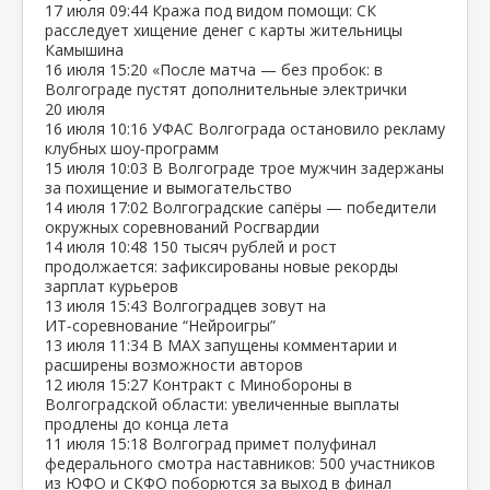
17 июля
09:44
Кража под видом помощи: СК
расследует хищение денег с карты жительницы
Камышина
16 июля
15:20
«После матча — без пробок: в
Волгограде пустят дополнительные электрички
20 июля
16 июля
10:16
УФАС Волгограда остановило рекламу
клубных шоу‑программ
15 июля
10:03
В Волгограде трое мужчин задержаны
за похищение и вымогательство
14 июля
17:02
Волгоградские сапёры — победители
окружных соревнований Росгвардии
14 июля
10:48
150 тысяч рублей и рост
продолжается: зафиксированы новые рекорды
зарплат курьеров
13 июля
15:43
Волгоградцев зовут на
ИТ‑соревнование “Нейроигры”
13 июля
11:34
В МАХ запущены комментарии и
расширены возможности авторов
12 июля
15:27
Контракт с Минобороны в
Волгоградской области: увеличенные выплаты
продлены до конца лета
11 июля
15:18
Волгоград примет полуфинал
федерального смотра наставников: 500 участников
из ЮФО и СКФО поборются за выход в финал