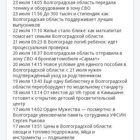
23 июля
14:05
Волгоградская область передала
технику и оборудование в зону СВО
23 июля
11:56
До 300 тысяч и стипендия: как
Волгоградская область поддерживает лучших
выпускников
22 июля
11:10
Жильё стало ближе: как маткапитал
помогает семьям Волгоградской области
21 июля
09:23
В Волгограде погиб ребёнок: идёт
процессуальная проверка
20 июля
16:37
Волгоградская область отправила в
зону СВО 4 бронеавтомобиля «Сармат»
20 июля
14:15
Новое условие для единого пособия в
Волгоградской области: с 21 июля нужен
подтверждённый уход за родственником
19 июля
13:43
Ещё одну библиотеку в Волгоградской
области переоборудуют по модельному стандарту
18 июля
13:14
От квестов до VR‑туров: в Камышине
готовят к открытию детский просветительский
центр
17 июля
14:02
Орден Мужества — посмертно: в
Волгограде увековечили память сотрудника УФСИН
Сергея Рыкова
17 июля
13:51
Цены в Волгоградской области:
овощи и топливо подорожали, яйца и
инструменты — подешевели