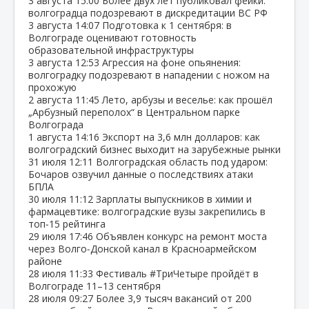
3 августа
15:00
Более двух лет публиковал фейки:
волгоградца подозревают в дискредитации ВС РФ
3 августа
14:07
Подготовка к 1 сентября: в
Волгограде оценивают готовность
образовательной инфраструктуры
3 августа
12:53
Агрессия на фоне опьянения:
волгоградку подозревают в нападении с ножом на
прохожую
2 августа
11:45
Лето, арбузы и веселье: как прошёл
„Арбузный переполох“ в Центральном парке
Волгограда
1 августа
14:16
Экспорт на 3,6 млн долларов: как
волгоградский бизнес выходит на зарубежные рынки
31 июля
12:11
Волгоградская область под ударом:
Бочаров озвучил данные о последствиях атаки
БПЛА
30 июля
11:12
Зарплаты выпускников в химии и
фармацевтике: волгоградские вузы закрепились в
топ‑15 рейтинга
29 июля
17:46
Объявлен конкурс на ремонт моста
через Волго‑Донской канал в Красноармейском
районе
28 июля
11:33
Фестиваль #ТриЧетыре пройдёт в
Волгограде 11–13 сентября
28 июля
09:27
Более 3,9 тысяч вакансий от 200