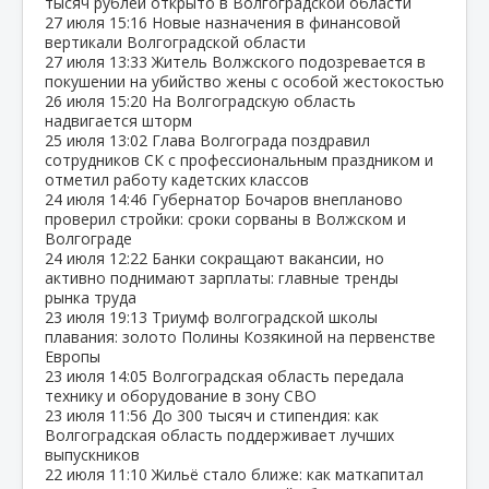
тысяч рублей открыто в Волгоградской области
27 июля
15:16
Новые назначения в финансовой
вертикали Волгоградской области
27 июля
13:33
Житель Волжского подозревается в
покушении на убийство жены с особой жестокостью
26 июля
15:20
На Волгоградскую область
надвигается шторм
25 июля
13:02
Глава Волгограда поздравил
сотрудников СК с профессиональным праздником и
отметил работу кадетских классов
24 июля
14:46
Губернатор Бочаров внепланово
проверил стройки: сроки сорваны в Волжском и
Волгограде
24 июля
12:22
Банки сокращают вакансии, но
активно поднимают зарплаты: главные тренды
рынка труда
23 июля
19:13
Триумф волгоградской школы
плавания: золото Полины Козякиной на первенстве
Европы
23 июля
14:05
Волгоградская область передала
технику и оборудование в зону СВО
23 июля
11:56
До 300 тысяч и стипендия: как
Волгоградская область поддерживает лучших
выпускников
22 июля
11:10
Жильё стало ближе: как маткапитал