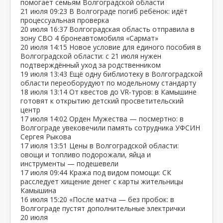
помогает семьям Волгоградской области
21 июля
09:23
В Волгограде погиб ребёнок: идёт
процессуальная проверка
20 июля
16:37
Волгоградская область отправила в
зону СВО 4 бронеавтомобиля «Сармат»
20 июля
14:15
Новое условие для единого пособия в
Волгоградской области: с 21 июля нужен
подтверждённый уход за родственником
19 июля
13:43
Ещё одну библиотеку в Волгоградской
области переоборудуют по модельному стандарту
18 июля
13:14
От квестов до VR‑туров: в Камышине
готовят к открытию детский просветительский
центр
17 июля
14:02
Орден Мужества — посмертно: в
Волгограде увековечили память сотрудника УФСИН
Сергея Рыкова
17 июля
13:51
Цены в Волгоградской области:
овощи и топливо подорожали, яйца и
инструменты — подешевели
17 июля
09:44
Кража под видом помощи: СК
расследует хищение денег с карты жительницы
Камышина
16 июля
15:20
«После матча — без пробок: в
Волгограде пустят дополнительные электрички
20 июля