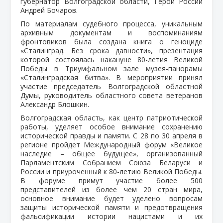
губернатор Волгоградской области, Герой России
Андрей Бочаров.
По материалам судебного процесса, уникальным
архивным документам и воспоминаниям
фронтовиков была создана книга о геноциде
«Сталинград. Без срока давности», презентация
которой состоялась накануне 80-летия Великой
Победы в Триумфальном зале музея-панорамы
«Сталинградская битва». В мероприятии принял
участие председатель Волгоградской областной
Думы, руководитель областного совета ветеранов
Александр Блошкин.
Волгоградская область, как центр патриотической
работы, уделяет особое внимание сохранению
исторической правды и памяти. С 28 по 30 апреля в
регионе пройдет Международный форум «Великое
наследие – общее будущее», организованный
Парламентским Собранием Союза Беларуси и
России и приуроченный к 80-летию Великой Победы.
В форуме примут участие более 500
представителей из более чем 20 стран мира,
основное внимание будет уделено вопросам
защиты исторической памяти и предотвращения
фальсификации истории нацистами и их