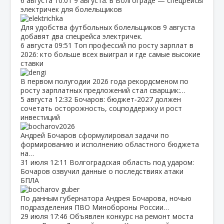
6 августа
10:01
9 августа: в Волгограде — спецрейсы
электричек для болельщиков
Для удобства футбольных болельщиков 9 августа
добавят два спецрейса электричек.
6 августа
09:51
Топ профессий по росту зарплат в
2026: кто больше всех выиграл и где самые высокие
ставки
В первом полугодии 2026 года рекордсменом по
росту зарплатных предложений стал сварщик:…
5 августа
12:32
Бочаров: бюджет‑2027 должен
сочетать осторожность, соцподдержку и рост
инвестиций
Андрей Бочаров сформулировал задачи по
формированию и исполнению областного бюджета
на…
31 июля
12:11
Волгоградская область под ударом:
Бочаров озвучил данные о последствиях атаки
БПЛА
По данным губернатора Андрея Бочарова, ночью
подразделения ПВО Минобороны России…
29 июля
17:46
Объявлен конкурс на ремонт моста