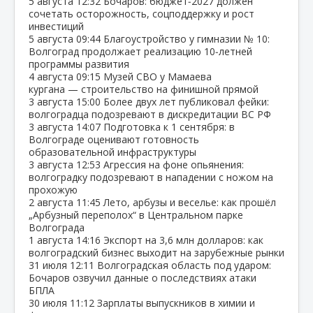
5 августа
12:32
Бочаров: бюджет‑2027 должен
сочетать осторожность, соцподдержку и рост
инвестиций
5 августа
09:44
Благоустройство у гимназии № 10:
Волгоград продолжает реализацию 10‑летней
программы развития
4 августа
09:15
Музей СВО у Мамаева
кургана — строительство на финишной прямой
3 августа
15:00
Более двух лет публиковал фейки:
волгоградца подозревают в дискредитации ВС РФ
3 августа
14:07
Подготовка к 1 сентября: в
Волгограде оценивают готовность
образовательной инфраструктуры
3 августа
12:53
Агрессия на фоне опьянения:
волгоградку подозревают в нападении с ножом на
прохожую
2 августа
11:45
Лето, арбузы и веселье: как прошёл
„Арбузный переполох“ в Центральном парке
Волгограда
1 августа
14:16
Экспорт на 3,6 млн долларов: как
волгоградский бизнес выходит на зарубежные рынки
31 июля
12:11
Волгоградская область под ударом:
Бочаров озвучил данные о последствиях атаки
БПЛА
30 июля
11:12
Зарплаты выпускников в химии и