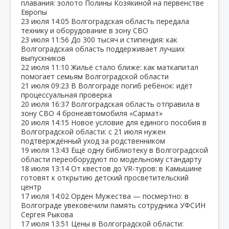
плавания: золото Полины Козякиной на первенстве
Европы
23 июля
14:05
Волгоградская область передала
технику и оборудование в зону СВО
23 июля
11:56
До 300 тысяч и стипендия: как
Волгоградская область поддерживает лучших
выпускников
22 июля
11:10
Жильё стало ближе: как маткапитал
помогает семьям Волгоградской области
21 июля
09:23
В Волгограде погиб ребёнок: идёт
процессуальная проверка
20 июля
16:37
Волгоградская область отправила в
зону СВО 4 бронеавтомобиля «Сармат»
20 июля
14:15
Новое условие для единого пособия в
Волгоградской области: с 21 июля нужен
подтверждённый уход за родственником
19 июля
13:43
Ещё одну библиотеку в Волгоградской
области переоборудуют по модельному стандарту
18 июля
13:14
От квестов до VR‑туров: в Камышине
готовят к открытию детский просветительский
центр
17 июля
14:02
Орден Мужества — посмертно: в
Волгограде увековечили память сотрудника УФСИН
Сергея Рыкова
17 июля
13:51
Цены в Волгоградской области: