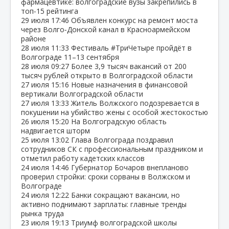
фармацевтике: волгоградские вузы закрепились в
топ‑15 рейтинга
29 июля
17:46
Объявлен конкурс на ремонт моста
через Волго‑Донской канал в Красноармейском
районе
28 июля
11:33
Фестиваль #ТриЧетыре пройдёт в
Волгограде 11–13 сентября
28 июля
09:27
Более 3,9 тысяч вакансий от 200
тысяч рублей открыто в Волгоградской области
27 июля
15:16
Новые назначения в финансовой
вертикали Волгоградской области
27 июля
13:33
Житель Волжского подозревается в
покушении на убийство жены с особой жестокостью
26 июля
15:20
На Волгоградскую область
надвигается шторм
25 июля
13:02
Глава Волгограда поздравил
сотрудников СК с профессиональным праздником и
отметил работу кадетских классов
24 июля
14:46
Губернатор Бочаров внепланово
проверил стройки: сроки сорваны в Волжском и
Волгограде
24 июля
12:22
Банки сокращают вакансии, но
активно поднимают зарплаты: главные тренды
рынка труда
23 июля
19:13
Триумф волгоградской школы