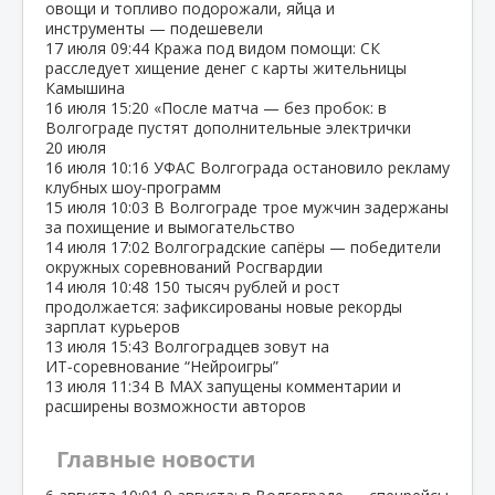
овощи и топливо подорожали, яйца и
инструменты — подешевели
17 июля
09:44
Кража под видом помощи: СК
расследует хищение денег с карты жительницы
Камышина
16 июля
15:20
«После матча — без пробок: в
Волгограде пустят дополнительные электрички
20 июля
16 июля
10:16
УФАС Волгограда остановило рекламу
клубных шоу‑программ
15 июля
10:03
В Волгограде трое мужчин задержаны
за похищение и вымогательство
14 июля
17:02
Волгоградские сапёры — победители
окружных соревнований Росгвардии
14 июля
10:48
150 тысяч рублей и рост
продолжается: зафиксированы новые рекорды
зарплат курьеров
13 июля
15:43
Волгоградцев зовут на
ИТ‑соревнование “Нейроигры”
13 июля
11:34
В МАХ запущены комментарии и
расширены возможности авторов
Главные новости