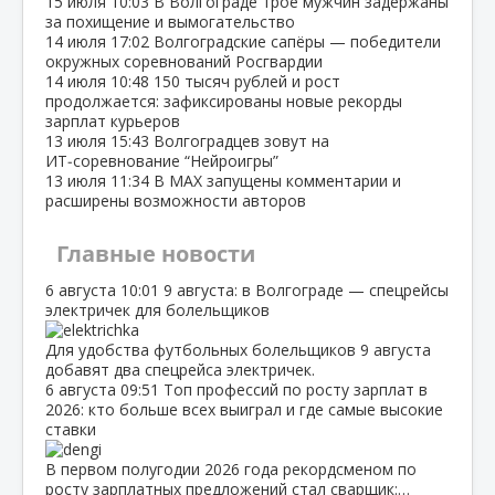
15 июля
10:03
В Волгограде трое мужчин задержаны
за похищение и вымогательство
14 июля
17:02
Волгоградские сапёры — победители
окружных соревнований Росгвардии
14 июля
10:48
150 тысяч рублей и рост
продолжается: зафиксированы новые рекорды
зарплат курьеров
13 июля
15:43
Волгоградцев зовут на
ИТ‑соревнование “Нейроигры”
13 июля
11:34
В МАХ запущены комментарии и
расширены возможности авторов
Главные новости
6 августа
10:01
9 августа: в Волгограде — спецрейсы
электричек для болельщиков
Для удобства футбольных болельщиков 9 августа
добавят два спецрейса электричек.
6 августа
09:51
Топ профессий по росту зарплат в
2026: кто больше всех выиграл и где самые высокие
ставки
В первом полугодии 2026 года рекордсменом по
росту зарплатных предложений стал сварщик:…