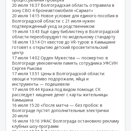
20 июля
16:37
Волгоградская область отправила в
зону СВО 4 бронеавтомобиля «Сармат»
20 июля
14:15
Новое условие для единого пособия в
Волгоградской области: с 21 июля нужен
подтверждённый уход за родственником
19 июля
13:43
Ещё одну библиотеку в Волгоградской
области переоборудуют по модельному стандарту
18 июля
13:14
От квестов до VR‑туров: в Камышине
готовят к открытию детский просветительский
центр
17 июля
14:02
Орден Мужества — посмертно: в
Волгограде увековечили память сотрудника УФСИН
Сергея Рыкова
17 июля
13:51
Цены в Волгоградской области:
овощи и топливо подорожали, яйца и
инструменты — подешевели
17 июля
09:44
Кража под видом помощи: СК
расследует хищение денег с карты жительницы
Камышина
16 июля
15:20
«После матча — без пробок: в
Волгограде пустят дополнительные электрички
20 июля
16 июля
10:16
УФАС Волгограда остановило рекламу
клубных шоу‑программ