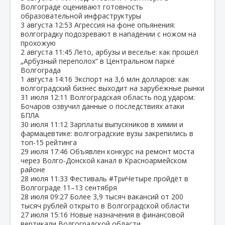
Волгограде оценивают готовность
образовательной инфраструктуры
3 августа
12:53
Агрессия на фоне опьянения:
волгоградку подозревают в нападении с ножом на
прохожую
2 августа
11:45
Лето, арбузы и веселье: как прошёл
„Арбузный переполох“ в Центральном парке
Волгограда
1 августа
14:16
Экспорт на 3,6 млн долларов: как
волгоградский бизнес выходит на зарубежные рынки
31 июля
12:11
Волгоградская область под ударом:
Бочаров озвучил данные о последствиях атаки
БПЛА
30 июля
11:12
Зарплаты выпускников в химии и
фармацевтике: волгоградские вузы закрепились в
топ‑15 рейтинга
29 июля
17:46
Объявлен конкурс на ремонт моста
через Волго‑Донской канал в Красноармейском
районе
28 июля
11:33
Фестиваль #ТриЧетыре пройдёт в
Волгограде 11–13 сентября
28 июля
09:27
Более 3,9 тысяч вакансий от 200
тысяч рублей открыто в Волгоградской области
27 июля
15:16
Новые назначения в финансовой
вертикали Волгоградской области