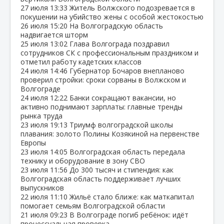
27 июля
13:33
Житель Волжского подозревается в
покушении на убийство жены с особой жестокостью
26 июля
15:20
На Волгоградскую область
надвигается шторм
25 июля
13:02
Глава Волгограда поздравил
сотрудников СК с профессиональным праздником и
отметил работу кадетских классов
24 июля
14:46
Губернатор Бочаров внепланово
проверил стройки: сроки сорваны в Волжском и
Волгограде
24 июля
12:22
Банки сокращают вакансии, но
активно поднимают зарплаты: главные тренды
рынка труда
23 июля
19:13
Триумф волгоградской школы
плавания: золото Полины Козякиной на первенстве
Европы
23 июля
14:05
Волгоградская область передала
технику и оборудование в зону СВО
23 июля
11:56
До 300 тысяч и стипендия: как
Волгоградская область поддерживает лучших
выпускников
22 июля
11:10
Жильё стало ближе: как маткапитал
помогает семьям Волгоградской области
21 июля
09:23
В Волгограде погиб ребёнок: идёт
процессуальная проверка