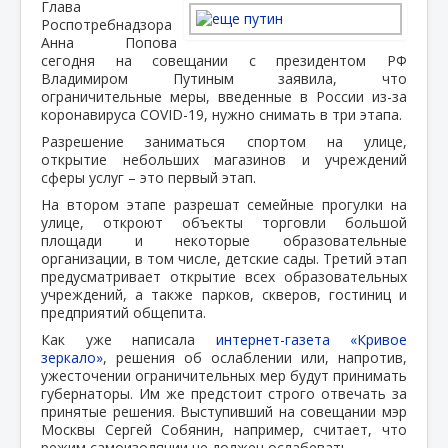
Глава
Роспотребнадзора
Анна Попова
сегодня на совещании с президентом РФ
Владимиром Путиным заявила, что
ограничительные меры, введенные в России из-за
коронавируса COVID-19, нужно снимать в три этапа.
Разрешение заниматься спортом на улице,
открытие небольших магазинов и учреждений
сферы услуг – это первый этап.
На втором этапе разрешат семейные прогулки на
улице, откроют объекты торговли большой
площади и некоторые образовательные
организации, в том числе, детские сады. Третий этап
предусматривает открытие всех образовательных
учреждений, а также парков, скверов, гостиниц и
предприятий общепита.
Как уже написала
интернет-газета «Кривое
зеркало»
, решения об ослаблении или, напротив,
ужесточении ограничительных мер будут принимать
губернаторы. Им же предстоит строго отвечать за
принятые решения. Выступивший на совещании мэр
Москвы Сергей Собянин, например, считает, что
режим самоизоляции не должен ослабевать.