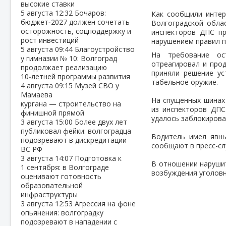
высокие ставки
5 августа
12:32
Бочаров:
Как сообщили интер
бюджет‑2027 должен сочетать
Волгоградской облас
осторожность, соцподдержку и
инспекторов ДПС пр
рост инвестиций
нарушением правил п
5 августа
09:44
Благоустройство
На требование ос
у гимназии № 10: Волгоград
отреагировал и про
продолжает реализацию
приняли решение ус
10‑летней программы развития
табельное оружие.
4 августа
09:15
Музей СВО у
Мамаева
На спущенных шинах
кургана — строительство на
из инспекторов ДПС
финишной прямой
удалось заблокирова
3 августа
15:00
Более двух лет
публиковал фейки: волгоградца
Водитель имел явны
подозревают в дискредитации
сообщают в пресс-с
ВС РФ
3 августа
14:07
Подготовка к
В отношении наруши
1 сентября: в Волгограде
возбуждения уголовн
оценивают готовность
образовательной
инфраструктуры
3 августа
12:53
Агрессия на фоне
опьянения: волгоградку
подозревают в нападении с