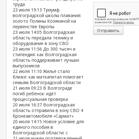
труда
23 июля
19:13
Триумф
волгоградской школы плавания:
золото Полины Козякиной на
первенстве Европы
Отправить
23 июля
14:05
Волгоградская
область передала технику и
оборудование в зону СВО
23 июля
11:56
До 300 тысяч и
стипендия: как Волгоградская
область поддерживает лучших
выпускников
22 июля
11:10
Жильё стало
ближе: как маткапитал помогает
семьям Волгоградской области
21 июля
09:23
В Волгограде
погиб ребёнок: идёт
процессуальная проверка
20 июля
16:37
Волгоградская
область отправила в зону СВО 4
бронеавтомобиля «Сармат»
20 июля
14:15
Новое условие для
единого пособия в
Волгоградской области: с
21 июля нужен подтверждённый