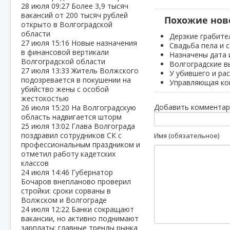
28 июля
09:27
Более 3,9 тысяч
вакансий от 200 тысяч рублей
Похожие нов
открыто в Волгоградской
области
Дерзкие грабите
27 июля
15:16
Новые назначения
Свадьба пела и 
в финансовой вертикали
Назначены дата 
Волгоградской области
Волгоградские в
27 июля
13:33
Житель Волжского
У убившего и ра
подозревается в покушении на
Управляющая ко
убийство жены с особой
жестокостью
Добавить комментар
26 июля
15:20
На Волгоградскую
область надвигается шторм
25 июля
13:02
Глава Волгограда
поздравил сотрудников СК с
Имя (обязательное)
профессиональным праздником и
отметил работу кадетских
классов
24 июля
14:46
Губернатор
Бочаров внепланово проверил
стройки: сроки сорваны в
Волжском и Волгограде
24 июля
12:22
Банки сокращают
вакансии, но активно поднимают
зарплаты: главные тренды рынка