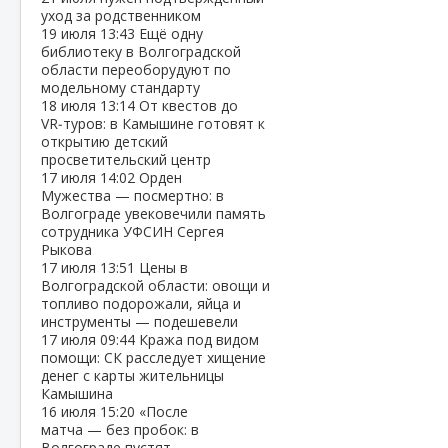
уход за родственником
19 июля
13:43
Ещё одну
библиотеку в Волгоградской
области переоборудуют по
модельному стандарту
18 июля
13:14
От квестов до
VR‑туров: в Камышине готовят к
открытию детский
просветительский центр
17 июля
14:02
Орден
Мужества — посмертно: в
Волгограде увековечили память
сотрудника УФСИН Сергея
Рыкова
17 июля
13:51
Цены в
Волгоградской области: овощи и
топливо подорожали, яйца и
инструменты — подешевели
17 июля
09:44
Кража под видом
помощи: СК расследует хищение
денег с карты жительницы
Камышина
16 июля
15:20
«После
матча — без пробок: в
Волгограде пустят