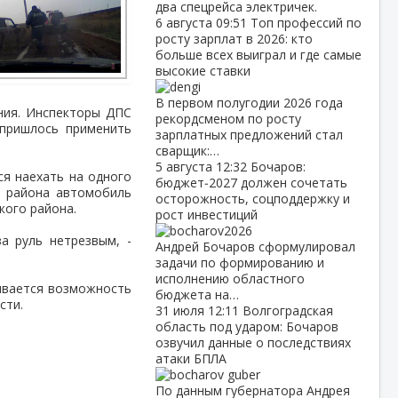
два спецрейса электричек.
6 августа
09:51
Топ профессий по
росту зарплат в 2026: кто
больше всех выиграл и где самые
высокие ставки
В первом полугодии 2026 года
ния. Инспекторы ДПС
рекордсменом по росту
 пришлось применить
зарплатных предложений стал
сварщик:…
5 августа
12:32
Бочаров:
я наехать на одного
бюджет‑2027 должен сочетать
о района автомобиль
осторожность, соцподдержку и
кого района.
рост инвестиций
а руль нетрезвым, -
Андрей Бочаров сформулировал
задачи по формированию и
исполнению областного
ивается возможность
бюджета на…
сти.
31 июля
12:11
Волгоградская
область под ударом: Бочаров
озвучил данные о последствиях
атаки БПЛА
По данным губернатора Андрея