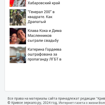
Хабаровский край
“Генерал 200” в
квадрате. Как
Драпатый
переплюнул
Клава Кока и Дима
Сырского
Масленников
сыграли свадьбу
Катерина Гордеева
оштрафована за
пропаганду ЛГБТ в
интернете - Новости
на Вести.ru
Все права на материалы сайта принадлежат редакции "Крив
© Кривое зеркало.ру, 2024 год, И
нтернет-газета о жизни Волг