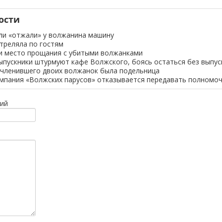
ости
ли «отжали» у волжанина машину
стреляла по гостям
и место прощания с убитыми волжанками
ыпускники штурмуют кафе Волжского, боясь остаться без выпус
счленившего двоих волжанок была подельница
мпания «Волжских парусов» отказывается передавать полномо
ий