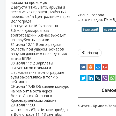
ножом на прохожую
2 августа
11:45
Лето, арбузы и
веселье: как прошёл „Арбузный
Диана Егорова
переполох“ в Центральном парке
Фото и видео: ГУ МВ
Волгограда
1 августа
14:16
Экспорт на
Волжский
новост
3,6 млн долларов: как
волгоградский бизнес выходит
на зарубежные рынки
31 июля
12:11
Волгоградская
область под ударом: Бочаров
Назад
озвучил данные о последствиях
атаки БПЛА
30 июля
11:12
Зарплаты
выпускников в химии и
фармацевтике: волгоградские
вузы закрепились в топ‑15
рейтинга
29 июля
17:46
Объявлен конкурс
Самое
на ремонт моста через
Волго‑Донской канал в
Красноармейском районе
28 июля
11:33
Читать Кривое-Зерк
Фестиваль #ТриЧетыре пройдёт
в Волгограде 11–13 сентября