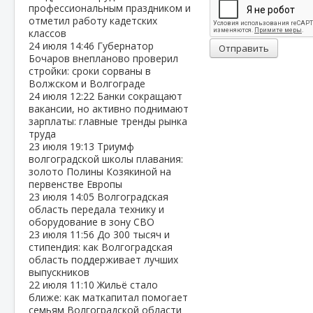
профессиональным праздником и
отметил работу кадетских
классов
24 июля
14:46
Губернатор
Отправить
Бочаров внепланово проверил
стройки: сроки сорваны в
Волжском и Волгограде
24 июля
12:22
Банки сокращают
вакансии, но активно поднимают
зарплаты: главные тренды рынка
труда
23 июля
19:13
Триумф
волгоградской школы плавания:
золото Полины Козякиной на
первенстве Европы
23 июля
14:05
Волгоградская
область передала технику и
оборудование в зону СВО
23 июля
11:56
До 300 тысяч и
стипендия: как Волгоградская
область поддерживает лучших
выпускников
22 июля
11:10
Жильё стало
ближе: как маткапитал помогает
семьям Волгоградской области