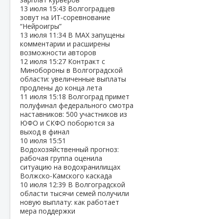
13 июля
15:43
Волгоградцев
зовут на ИТ‑соревнование
“Нейроигры”
13 июля
11:34
В МАХ запущены
комментарии и расширены
возможности авторов
12 июля
15:27
Контракт с
Минобороны в Волгоградской
области: увеличенные выплаты
продлены до конца лета
11 июля
15:18
Волгоград примет
полуфинал федерального смотра
наставников: 500 участников из
ЮФО и СКФО поборются за
выход в финал
10 июля
15:51
Водохозяйственный прогноз:
рабочая группа оценила
ситуацию на водохранилищах
Волжско‑Камского каскада
10 июля
12:39
В Волгоградской
области тысячи семей получили
новую выплату: как работает
мера поддержки