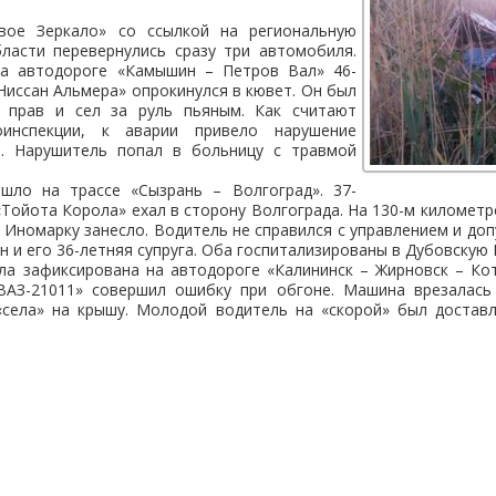
вое Зеркало» со ссылкой на региональную
ласти перевернулись сразу три автомобиля.
на автодороге «Камышин – Петров Вал» 46-
Ниссан Альмера» опрокинулся в кювет. Он был
х прав и сел за руль пьяным. Как считают
оинспекции, к аварии привело нарушение
а. Нарушитель попал в больницу с травмой
шло на трассе «Сызрань – Волгоград». 37-
«Тойота Корола» ехал в сторону Волгограда. На 130-м километр
. Иномарку занесло. Водитель не справился с управлением и до
н и его 36-летняя супруга. Оба госпитализированы в Дубовскую 
ла зафиксирована на автодороге «Калининск – Жирновск – Кот
ВАЗ-21011» совершил ошибку при обгоне. Машина врезалась
«села» на крышу. Молодой водитель на «скорой» был достав