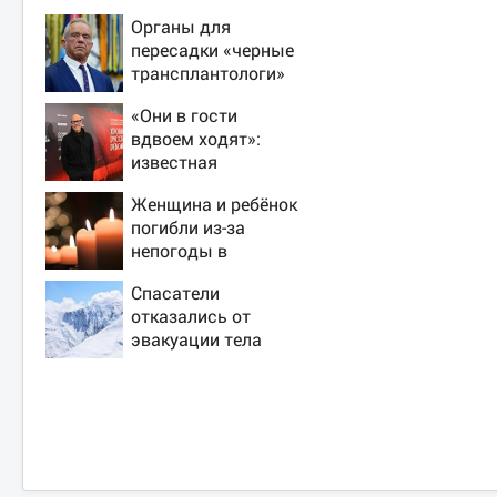
Органы для
пересадки «черные
трансплантологи»
извлекали у еще
«Они в гости
живых пациентов
вдвоем ходят»:
известная
журналистка
Женщина и ребёнок
подтвердила роман
погибли из-за
Бондарчука и
непогоды в
Исаковой
Смоленске
Спасатели
отказались от
эвакуации тела
Натальи
Наговицыной с
семитысячника