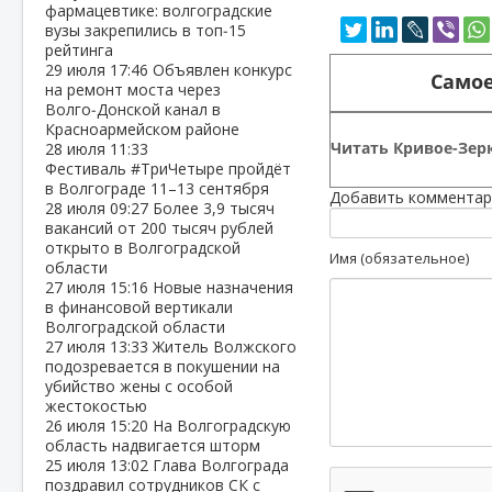
фармацевтике: волгоградские
вузы закрепились в топ‑15
рейтинга
29 июля
17:46
Объявлен конкурс
Самое
на ремонт моста через
Волго‑Донской канал в
Красноармейском районе
Читать Кривое-Зерк
28 июля
11:33
Фестиваль #ТриЧетыре пройдёт
в Волгограде 11–13 сентября
Добавить комментар
28 июля
09:27
Более 3,9 тысяч
вакансий от 200 тысяч рублей
открыто в Волгоградской
Имя (обязательное)
области
27 июля
15:16
Новые назначения
в финансовой вертикали
Волгоградской области
27 июля
13:33
Житель Волжского
подозревается в покушении на
убийство жены с особой
жестокостью
26 июля
15:20
На Волгоградскую
область надвигается шторм
25 июля
13:02
Глава Волгограда
поздравил сотрудников СК с