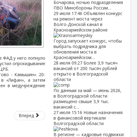
Бочарова, ночью подразделения
ПВО Минобороны России…
29 июля
17:46
Объявлен конкурс
на ремонт моста через
Волго‑Донской канал в
Красноармейском районе
Город запускает конкурс, чтобы
выбрать подрядчика для
обновления моста в
Красноармейском…
е ФАД у него лопнуло
28 июля
09:27
Более 3,9 тысяч
пустил опрокидывание
вакансий от 200 тысяч рублей
ЦРБ.
открыто в Волгоградской
ово - Камышин». 20-
области
 в «Лифан», а затем
лен в медучреждение
По данным за май — июнь 2026,
в Волгоградской области
размещено свыше 3,9 тыс.
вакансий с…
27 июля
15:16
Новые назначения
Вперед
в финансовой вертикали
Волгоградской области
В регионе — кадровые подвижки: