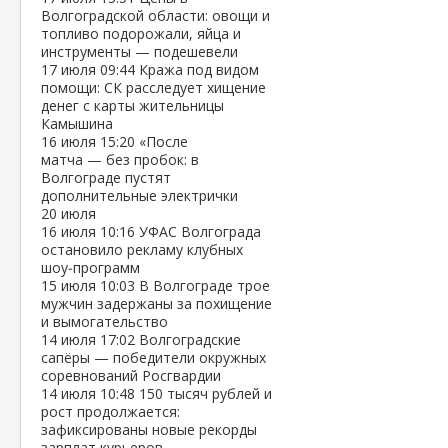
Волгоградской области: овощи и
топливо подорожали, яйца и
инструменты — подешевели
17 июля
09:44
Кража под видом
помощи: СК расследует хищение
денег с карты жительницы
Камышина
16 июля
15:20
«После
матча — без пробок: в
Волгограде пустят
дополнительные электрички
20 июля
16 июля
10:16
УФАС Волгограда
остановило рекламу клубных
шоу‑программ
15 июля
10:03
В Волгограде трое
мужчин задержаны за похищение
и вымогательство
14 июля
17:02
Волгоградские
сапёры — победители окружных
соревнований Росгвардии
14 июля
10:48
150 тысяч рублей и
рост продолжается:
зафиксированы новые рекорды
зарплат курьеров