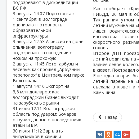
обгоне.
подозревают в дискредитации
ВС РФ
Как сообщает «Кри
3 августа
14:07
Подготовка к
ГИБДД, 26 мая в об
1 сентября: в Волгограде
Так ранним утром 
оценивают готовность
летний мужчина на «
образовательной
лишен водительски
инфраструктуры
инспектора Госавт
3 августа
12:53
Агрессия на фоне
скоростного режим
опьянения: волгоградку
головы.
подозревают в нападении с
Второе ДТП произо
ножом на прохожую
летний водитель на 
2 августа
11:45
Лето, арбузы и
заднее левое колесо
веселье: как прошёл „Арбузный
в кювет. Пострадал о
переполох“ в Центральном парке
Еще одна авария бы
Волгограда
летний парень на «
1 августа
14:16
Экспорт на
съехала в кювет и 
3,6 млн долларов: как
Камышина.
волгоградский бизнес выходит
на зарубежные рынки
31 июля
12:11
Волгоградская
область под ударом: Бочаров
Назад
озвучил данные о последствиях
атаки БПЛА
30 июля
11:12
Зарплаты
выпускников в химии и