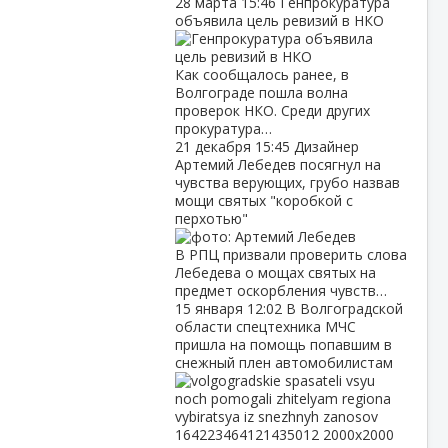
28 марта
15:46
Генпрокуратура
объявила цель ревизий в НКО
Как сообщалось ранее, в
Волгограде пошла волна
проверок НКО. Среди других
прокуратура…
21 декабря
15:45
Дизайнер
Артемий Лебедев посягнул на
чувства верующих, грубо назвав
мощи святых "коробкой с
перхотью"
В РПЦ призвали проверить слова
Лебедева о мощах святых на
предмет оскорбления чувств…
15 января
12:02
В Волгоградской
области спецтехника МЧС
пришла на помощь попавшим в
снежный плен автомобилистам