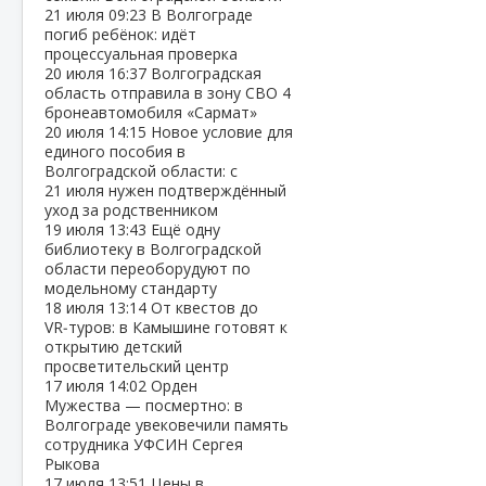
21 июля
09:23
В Волгограде
погиб ребёнок: идёт
процессуальная проверка
20 июля
16:37
Волгоградская
область отправила в зону СВО 4
бронеавтомобиля «Сармат»
20 июля
14:15
Новое условие для
единого пособия в
Волгоградской области: с
21 июля нужен подтверждённый
уход за родственником
19 июля
13:43
Ещё одну
библиотеку в Волгоградской
области переоборудуют по
модельному стандарту
18 июля
13:14
От квестов до
VR‑туров: в Камышине готовят к
открытию детский
просветительский центр
17 июля
14:02
Орден
Мужества — посмертно: в
Волгограде увековечили память
сотрудника УФСИН Сергея
Рыкова
17 июля
13:51
Цены в