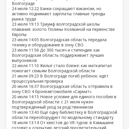
Волгограде
24 июля
12:22
Банки сокращают вакансии, но
активно поднимают зарплаты: главные тренды
рынка труда
23 июля
19:13
Триумф волгоградской школы
плавания: золото Полины Козякиной на первенстве
Европы
23 июля
14:05
Волгоградская область передала
технику и оборудование в зону СВО
23 июля
11:56
До 300 тысяч и стипендия: как
Волгоградская область поддерживает лучших
выпускников
22 июля
11:10
Жильё стало ближе: как маткапитал
помогает семьям Волгоградской области
21 июля
09:23
В Волгограде погиб ребёнок: идёт
процессуальная проверка
20 июля
16:37
Волгоградская область отправила в
зону СВО 4 бронеавтомобиля «Сармат»
20 июля
14:15
Новое условие для единого пособия в
Волгоградской области: с 21 июля нужен
подтверждённый уход за родственником
19 июля
13:43
Ещё одну библиотеку в Волгоградской
области переоборудуют по модельному стандарту
18 июля
13:14
От квестов до VR‑туров: в Камышине
готовят к открытию детский просветительский