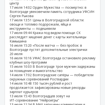
центр
17 июля
14:02
Орден Мужества — посмертно: в
Волгограде увековечили память сотрудника УФСИН
Сергея Рыкова
17 июля
13:51
Цены в Волгоградской области:
овощи и топливо подорожали, яйца и
инструменты — подешевели
17 июля
09:44
Кража под видом помощи: СК
расследует хищение денег с карты жительницы
Камышина
16 июля
15:20
«После матча — без пробок: в
Волгограде пустят дополнительные электрички
20 июля
16 июля
10:16
УФАС Волгограда остановило рекламу
клубных шоу‑программ
15 июля
10:03
В Волгограде трое мужчин задержаны
за похищение и вымогательство
14 июля
17:02
Волгоградские сапёры — победители
окружных соревнований Росгвардии
14 июля
10:48
150 тысяч рублей и рост
продолжается: зафиксированы новые рекорды
зарплат курьеров
13 июля
15:43
Волгоградцев зовут на
ИТ‑соревнование “Нейроигры”
13 июля
11:34
В МАХ запущены комментарии и