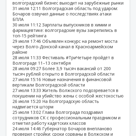
волгоградский бизнес выходит на зарубежные рынки
31 июля
12:11
Волгоградская область под ударом:
Бочаров озвучил данные о последствиях атаки
БПЛА
30 июля
11:12
Зарплаты выпускников в химии и
фармацевтике: волгоградские вузы закрепились в
топ‑15 рейтинга
29 июля
17:46
Объявлен конкурс на ремонт моста
через Волго‑Донской канал в Красноармейском
районе
28 июля
11:33
Фестиваль #ТриЧетыре пройдёт в
Волгограде 11–13 сентября
28 июля
09:27
Более 3,9 тысяч вакансий от 200
тысяч рублей открыто в Волгоградской области
27 июля
15:16
Новые назначения в финансовой
вертикали Волгоградской области
27 июля
13:33
Житель Волжского подозревается в
покушении на убийство жены с особой жестокостью
26 июля
15:20
На Волгоградскую область
надвигается шторм
25 июля
13:02
Глава Волгограда поздравил
сотрудников СК с профессиональным праздником и
отметил работу кадетских классов
24 июля
14:46
Губернатор Бочаров внепланово
проверил стройки: сроки сорваны в Волжском и