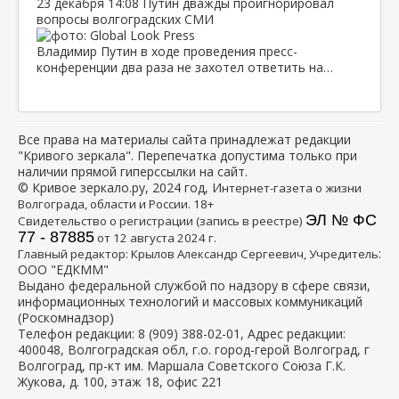
23 декабря
14:08
Путин дважды проигнорировал
вопросы волгоградских СМИ
Владимир Путин в ходе проведения пресс-
конференции два раза не захотел ответить на…
Все права на материалы сайта принадлежат редакции
"Кривого зеркала". Перепечатка допустима только при
наличии прямой гиперссылки на сайт.
© Кривое зеркало.ру, 2024 год, И
нтернет-газета о жизни
Волгограда, области и России. 18+
ЭЛ № ФС
Свидетельство о регистрации (запись в реестре)
77 - 87885
от 12 августа 2024 г.
:
Главный редактор: Крылов Александр Сергеевич, Учредитель
ООО "ЕДКММ"
Выдано федеральной службой по надзору в сфере связи,
информационных технологий и массовых коммуникаций
(Роскомнадзор)
Телефон редакции:
8 (909) 388-02-01
, Адрес редакции:
400048, Волгоградская обл, г.о. город-герой Волгоград, г
Волгоград, пр-кт им. Маршала Советского Союза Г.К.
Жукова, д. 100, этаж 18, офис 221