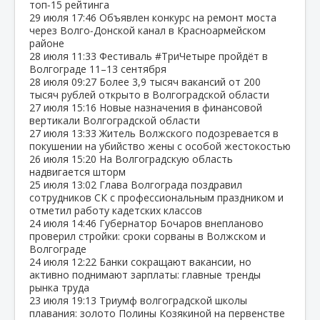
топ‑15 рейтинга
29 июля
17:46
Объявлен конкурс на ремонт моста
через Волго‑Донской канал в Красноармейском
районе
28 июля
11:33
Фестиваль #ТриЧетыре пройдёт в
Волгограде 11–13 сентября
28 июля
09:27
Более 3,9 тысяч вакансий от 200
тысяч рублей открыто в Волгоградской области
27 июля
15:16
Новые назначения в финансовой
вертикали Волгоградской области
27 июля
13:33
Житель Волжского подозревается в
покушении на убийство жены с особой жестокостью
26 июля
15:20
На Волгоградскую область
надвигается шторм
25 июля
13:02
Глава Волгограда поздравил
сотрудников СК с профессиональным праздником и
отметил работу кадетских классов
24 июля
14:46
Губернатор Бочаров внепланово
проверил стройки: сроки сорваны в Волжском и
Волгограде
24 июля
12:22
Банки сокращают вакансии, но
активно поднимают зарплаты: главные тренды
рынка труда
23 июля
19:13
Триумф волгоградской школы
плавания: золото Полины Козякиной на первенстве