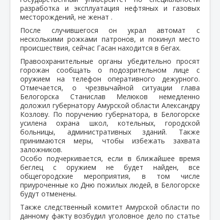
разработка и эксплуатация нефтяных и газовых
месторождений, не женат .
После случившегося он украл автомат с
несколькими рожками патронов, и покинул место
происшествия, сейчас Гасан находится в бегах.
Правоохранительные органы убедительно просят
горожан сообщать о подозрительном лице с
оружием на телефон оперативного дежурного.
Отмечается, о чрезвычайной ситуации глава
Белогорска Станислав Мелюков немедленно
доложил губернатору Амурской области Александру
Козлову. По поручению губернатора, в Белогорске
усилена охрана школ, котельных, городской
больницы, административных зданий. Также
принимаются меры, чтобы избежать захвата
заложников.
Особо подчеркивается, если в ближайшее время
беглец с оружием не будет найден, все
общегородские мероприятия, в том числе
приуроченные ко Дню пожилых людей, в Белогорске
будут отменены.
Также следственный комитет Амурской области по
данному факту возбудил уголовное дело по статье