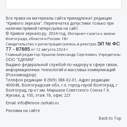
Все права на материалы сайта принадлежат редакции
"Кривого зеркала". Перепечатка допустима только при
наличии прямой гиперссылки на сайт.
© Кривое зеркало.ру, 2024 год, И
нтернет-газета о жизни
Волгограда, области и России. 18+
ЭЛ № ФС
Свидетельство о регистрации (запись в реестре)
77 - 87885
от 12 августа 2024 г.
:
Главный редактор: Крылов Александр Сергеевич, Учредитель
ООО "ЕДКММ"
Выдано федеральной службой по надзору в сфере связи,
информационных технологий и массовых коммуникаций
(Роскомнадзор)
Телефон редакции:
8 (909) 388-02-01
, Адрес редакции:
400048, Волгоградская обл, г.о. город-герой Волгоград, г
Волгоград, пр-кт им. Маршала Советского Союза Г.К.
Жукова, д. 100, этаж 18, офис 221
Email:
info@krivoe-zerkalo.ru
Реклама на сайте
Back to Top