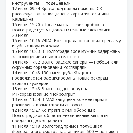
инструменты — подешевели
17 июля
09:44
Кража под видом помощи: СК
расследует хищение денег с карты жительницы
Камышина
16 июля
15:20
«После матча — без пробок: в
Волгограде пустят дополнительные электрички
20 июля
16 июля
10:16
УФАС Волгограда остановило рекламу
клубных шоу‑программ
15 июля
10:03
В Волгограде трое мужчин задержаны
за похищение и вымогательство
14 июля
17:02
Волгоградские сапёры — победители
окружных соревнований Росгвардии
14 июля
10:48
150 тысяч рублей и рост
продолжается: зафиксированы новые рекорды
зарплат курьеров
13 июля
15:43
Волгоградцев зовут на
ИТ‑соревнование “Нейроигры”
13 июля
11:34
В МАХ запущены комментарии и
расширены возможности авторов
12 июля
15:27
Контракт с Минобороны в
Волгоградской области: увеличенные выплаты
продлены до конца лета
11 июля
15:18
Волгоград примет полуфинал
федерального смотра наставников: 500 участников