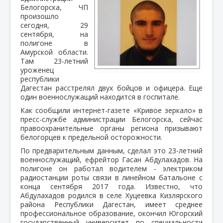
Белогорска, ЧП
произошло
сегодня, 29
сентября, на
полигоне в
Амурской области.
Там 23-летний
уроженец
республики
Дагестан расстрелял двух бойцов и офицера. Еще
один военнослужащий находится в госпитале.
Как сообщили интернет-газете «Кривое зеркало» в
пресс-службе администрации Белогорска, сейчас
правоохранительные органы региона призывают
белогорцев к предельной осторожности.
По предварительным данным, сделал это 23-летний
военнослужащий, ефрейтор Гасан Абдулахадов. На
полигоне он работал водителем - электриком
радиостанции роты связи в линейном батальоне с
конца сентября 2017 года. Известно, что
Абдулахадов родился в селе Хуцеевка Кизлярского
района Республики Дагестан, имеет среднее
профессиональное образование, окончил Югорский
государственный университет по специальности