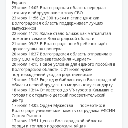
Европы
23 июля
14:05
Волгоградская область передала
технику и оборудование в зону СВО
23 июля
11:56
До 300 тысяч и стипендия: как
Волгоградская область поддерживает лучших
выпускников
22 июля
11:10
Жильё стало ближе: как маткапитал
помогает семьям Волгоградской области
21 июля
09:23
В Волгограде погиб ребёнок: идёт
процессуальная проверка
20 июля
16:37
Волгоградская область отправила в
зону СВО 4 бронеавтомобиля «Сармат»
20 июля
14:15
Новое условие для единого пособия в
Волгоградской области: с 21 июля нужен
подтверждённый уход за родственником
19 июля
13:43
Ещё одну библиотеку в Волгоградской
области переоборудуют по модельному стандарту
18 июля
13:14
От квестов до VR‑туров: в Камышине
готовят к открытию детский просветительский
центр
17 июля
14:02
Орден Мужества — посмертно: в
Волгограде увековечили память сотрудника УФСИН
Сергея Рыкова
17 июля
13:51
Цены в Волгоградской области:
овощи и топливо подорожали, яйца и