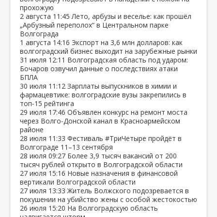
прохожую
2 августа
11:45
Лето, арбузы и веселье: как прошёл
„Арбузный переполох“ в Центральном парке
Волгограда
1 августа
14:16
Экспорт на 3,6 млн долларов: как
волгоградский бизнес выходит на зарубежные рынки
31 июля
12:11
Волгоградская область под ударом:
Бочаров озвучил данные о последствиях атаки
БПЛА
30 июля
11:12
Зарплаты выпускников в химии и
фармацевтике: волгоградские вузы закрепились в
топ‑15 рейтинга
29 июля
17:46
Объявлен конкурс на ремонт моста
через Волго‑Донской канал в Красноармейском
районе
28 июля
11:33
Фестиваль #ТриЧетыре пройдёт в
Волгограде 11–13 сентября
28 июля
09:27
Более 3,9 тысяч вакансий от 200
тысяч рублей открыто в Волгоградской области
27 июля
15:16
Новые назначения в финансовой
вертикали Волгоградской области
27 июля
13:33
Житель Волжского подозревается в
покушении на убийство жены с особой жестокостью
26 июля
15:20
На Волгоградскую область
надвигается шторм