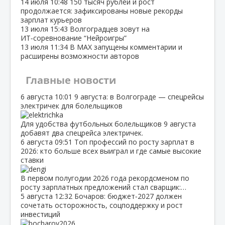
14 июля
10:48
150 тысяч рублей и рост
продолжается: зафиксированы новые рекорды
зарплат курьеров
13 июля
15:43
Волгоградцев зовут на
ИТ‑соревнование “Нейроигры”
13 июля
11:34
В МАХ запущены комментарии и
расширены возможности авторов
Главные новости
6 августа
10:01
9 августа: в Волгограде — спецрейсы
электричек для болельщиков
Для удобства футбольных болельщиков 9 августа
добавят два спецрейса электричек.
6 августа
09:51
Топ профессий по росту зарплат в
2026: кто больше всех выиграл и где самые высокие
ставки
В первом полугодии 2026 года рекордсменом по
росту зарплатных предложений стал сварщик:…
5 августа
12:32
Бочаров: бюджет‑2027 должен
сочетать осторожность, соцподдержку и рост
инвестиций