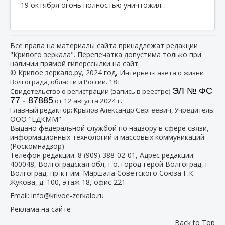
19 октября огонь полностью уничтожил…
Все права на материалы сайта принадлежат редакции
"Кривого зеркала". Перепечатка допустима только при
наличии прямой гиперссылки на сайт.
© Кривое зеркало.ру, 2024 год, И
нтернет-газета о жизни
Волгограда, области и России. 18+
ЭЛ № ФС
Свидетельство о регистрации (запись в реестре)
77 - 87885
от 12 августа 2024 г.
:
Главный редактор: Крылов Александр Сергеевич, Учредитель
ООО "ЕДКММ"
Выдано федеральной службой по надзору в сфере связи,
информационных технологий и массовых коммуникаций
(Роскомнадзор)
Телефон редакции:
8 (909) 388-02-01
, Адрес редакции:
400048, Волгоградская обл, г.о. город-герой Волгоград, г
Волгоград, пр-кт им. Маршала Советского Союза Г.К.
Жукова, д. 100, этаж 18, офис 221
Email:
info@krivoe-zerkalo.ru
Реклама на сайте
Back to Top