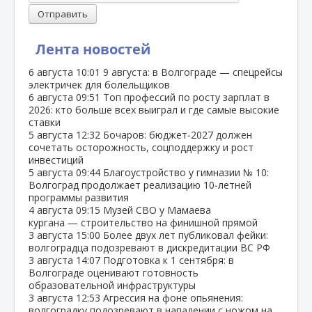
Отправить
Лента новостей
6 августа
10:01
9 августа: в Волгограде — спецрейсы
электричек для болельщиков
6 августа
09:51
Топ профессий по росту зарплат в
2026: кто больше всех выиграл и где самые высокие
ставки
5 августа
12:32
Бочаров: бюджет‑2027 должен
сочетать осторожность, соцподдержку и рост
инвестиций
5 августа
09:44
Благоустройство у гимназии № 10:
Волгоград продолжает реализацию 10‑летней
программы развития
4 августа
09:15
Музей СВО у Мамаева
кургана — строительство на финишной прямой
3 августа
15:00
Более двух лет публиковал фейки:
волгоградца подозревают в дискредитации ВС РФ
3 августа
14:07
Подготовка к 1 сентября: в
Волгограде оценивают готовность
образовательной инфраструктуры
3 августа
12:53
Агрессия на фоне опьянения:
волгоградку подозревают в нападении с ножом на