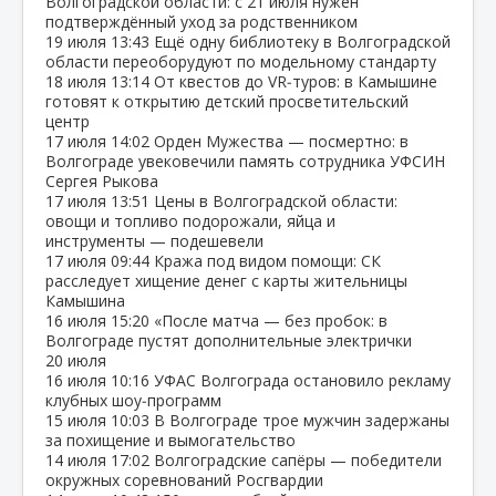
Волгоградской области: с 21 июля нужен
подтверждённый уход за родственником
19 июля
13:43
Ещё одну библиотеку в Волгоградской
области переоборудуют по модельному стандарту
18 июля
13:14
От квестов до VR‑туров: в Камышине
готовят к открытию детский просветительский
центр
17 июля
14:02
Орден Мужества — посмертно: в
Волгограде увековечили память сотрудника УФСИН
Сергея Рыкова
17 июля
13:51
Цены в Волгоградской области:
овощи и топливо подорожали, яйца и
инструменты — подешевели
17 июля
09:44
Кража под видом помощи: СК
расследует хищение денег с карты жительницы
Камышина
16 июля
15:20
«После матча — без пробок: в
Волгограде пустят дополнительные электрички
20 июля
16 июля
10:16
УФАС Волгограда остановило рекламу
клубных шоу‑программ
15 июля
10:03
В Волгограде трое мужчин задержаны
за похищение и вымогательство
14 июля
17:02
Волгоградские сапёры — победители
окружных соревнований Росгвардии