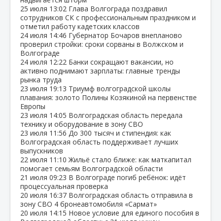
25 июля
13:02
Глава Волгограда поздравил
сотрудников СК с профессиональным праздником и
отметил работу кадетских классов
24 июля
14:46
Губернатор Бочаров внепланово
проверил стройки: сроки сорваны в Волжском и
Волгограде
24 июля
12:22
Банки сокращают вакансии, но
активно поднимают зарплаты: главные тренды
рынка труда
23 июля
19:13
Триумф волгоградской школы
плавания: золото Полины Козякиной на первенстве
Европы
23 июля
14:05
Волгоградская область передала
технику и оборудование в зону СВО
23 июля
11:56
До 300 тысяч и стипендия: как
Волгоградская область поддерживает лучших
выпускников
22 июля
11:10
Жильё стало ближе: как маткапитал
помогает семьям Волгоградской области
21 июля
09:23
В Волгограде погиб ребёнок: идёт
процессуальная проверка
20 июля
16:37
Волгоградская область отправила в
зону СВО 4 бронеавтомобиля «Сармат»
20 июля
14:15
Новое условие для единого пособия в