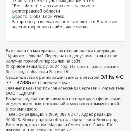
13 августа
09:32
Пункт вакцинации в ТРК
"ВолгаМолл" стал самым посещаемым в
Волгоградской области
В торгово-развлекательном комплексе в Волжском
зарегистрировано наибольшее число…
Все права на материалы сайта принадлежат редакции
"Кривого зеркала". Перепечатка допустима только при
наличии прямой гиперссылки на сайт.
© Кривое зеркало.ру, 2024 год, И
нтернет-газета о жизни
Волгограда, области и России. 18+
ЭЛ № ФС
Свидетельство о регистрации (запись в реестре)
77 - 87885
от 12 августа 2024 г.
:
Главный редактор: Крылов Александр Сергеевич, Учредитель
ООО "ЕДКММ"
Выдано федеральной службой по надзору в сфере связи,
информационных технологий и массовых коммуникаций
(Роскомнадзор)
Телефон редакции:
8 (909) 388-02-01
, Адрес редакции:
400048, Волгоградская обл, г.о. город-герой Волгоград, г
Волгоград, пр-кт им. Маршала Советского Союза Г.К.
Жукова, д. 100, этаж 18, офис 221