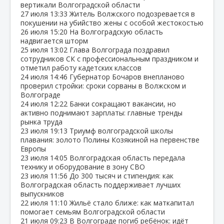
вертикали Волгоградской области
27 июля
13:33
Житель Волжского подозревается в
покушении на убийство жены с особой жестокостью
26 июля
15:20
На Волгоградскую область
надвигается шторм
25 июля
13:02
Глава Волгограда поздравил
сотрудников СК с профессиональным праздником и
отметил работу кадетских классов
24 июля
14:46
Губернатор Бочаров внепланово
проверил стройки: сроки сорваны в Волжском и
Волгограде
24 июля
12:22
Банки сокращают вакансии, но
активно поднимают зарплаты: главные тренды
рынка труда
23 июля
19:13
Триумф волгоградской школы
плавания: золото Полины Козякиной на первенстве
Европы
23 июля
14:05
Волгоградская область передала
технику и оборудование в зону СВО
23 июля
11:56
До 300 тысяч и стипендия: как
Волгоградская область поддерживает лучших
выпускников
22 июля
11:10
Жильё стало ближе: как маткапитал
помогает семьям Волгоградской области
21 июля
09:23
В Волгограде погиб ребёнок: идёт