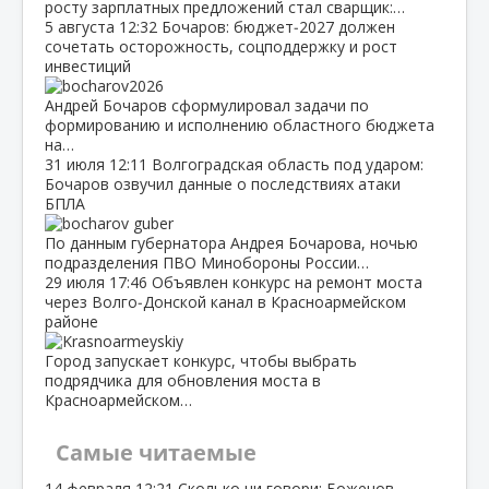
росту зарплатных предложений стал сварщик:…
5 августа
12:32
Бочаров: бюджет‑2027 должен
сочетать осторожность, соцподдержку и рост
инвестиций
Андрей Бочаров сформулировал задачи по
формированию и исполнению областного бюджета
на…
31 июля
12:11
Волгоградская область под ударом:
Бочаров озвучил данные о последствиях атаки
БПЛА
По данным губернатора Андрея Бочарова, ночью
подразделения ПВО Минобороны России…
29 июля
17:46
Объявлен конкурс на ремонт моста
через Волго‑Донской канал в Красноармейском
районе
Город запускает конкурс, чтобы выбрать
подрядчика для обновления моста в
Красноармейском…
Самые читаемые
14 февраля
12:21
Сколько ни говори: Боженов,