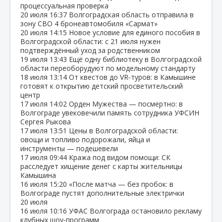
процессуальная проверка
20 июля
16:37
Волгоградская область отправила в
зону СВО 4 бронеавтомобиля «Сармат»
20 июля
14:15
Новое условие для единого пособия в
Волгоградской области: с 21 июля нужен
подтверждённый уход за родственником
19 июля
13:43
Ещё одну библиотеку в Волгоградской
области переоборудуют по модельному стандарту
18 июля
13:14
От квестов до VR‑туров: в Камышине
готовят к открытию детский просветительский
центр
17 июля
14:02
Орден Мужества — посмертно: в
Волгограде увековечили память сотрудника УФСИН
Сергея Рыкова
17 июля
13:51
Цены в Волгоградской области:
овощи и топливо подорожали, яйца и
инструменты — подешевели
17 июля
09:44
Кража под видом помощи: СК
расследует хищение денег с карты жительницы
Камышина
16 июля
15:20
«После матча — без пробок: в
Волгограде пустят дополнительные электрички
20 июля
16 июля
10:16
УФАС Волгограда остановило рекламу
клубных шоу‑программ