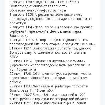
3 августа
14:07
Подготовка к 1 сентября: в
Волгограде оценивают готовность
образовательной инфраструктуры
3 августа
12:53
Агрессия на фоне опьянения:
волгоградку подозревают в нападении с ножом на
прохожую
2 августа
11:45
Лето, арбузы и веселье: как прошёл
„Арбузный переполох“ в Центральном парке
Волгограда
1 августа
14:16
Экспорт на 3,6 млн долларов: как
волгоградский бизнес выходит на зарубежные рынки
31 июля
12:11
Волгоградская область под ударом:
Бочаров озвучил данные о последствиях атаки
БПЛА
30 июля
11:12
Зарплаты выпускников в химии и
фармацевтике: волгоградские вузы закрепились в
топ‑15 рейтинга
29 июля
17:46
Объявлен конкурс на ремонт моста
через Волго‑Донской канал в Красноармейском
районе
28 июля
11:33
Фестиваль #ТриЧетыре пройдёт в
Волгограде 11–13 сентября
28 июля
09:27
Более 3,9 тысяч вакансий от 200
тысяч рублей открыто в Волгоградской области
27 июля
15:16
Новые назначения в финансовой