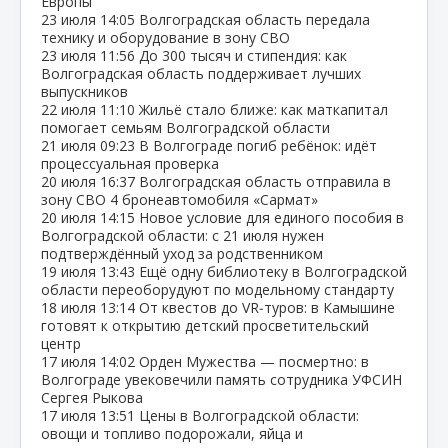
Европы
23 июля
14:05
Волгоградская область передала
технику и оборудование в зону СВО
23 июля
11:56
До 300 тысяч и стипендия: как
Волгоградская область поддерживает лучших
выпускников
22 июля
11:10
Жильё стало ближе: как маткапитал
помогает семьям Волгоградской области
21 июля
09:23
В Волгограде погиб ребёнок: идёт
процессуальная проверка
20 июля
16:37
Волгоградская область отправила в
зону СВО 4 бронеавтомобиля «Сармат»
20 июля
14:15
Новое условие для единого пособия в
Волгоградской области: с 21 июля нужен
подтверждённый уход за родственником
19 июля
13:43
Ещё одну библиотеку в Волгоградской
области переоборудуют по модельному стандарту
18 июля
13:14
От квестов до VR‑туров: в Камышине
готовят к открытию детский просветительский
центр
17 июля
14:02
Орден Мужества — посмертно: в
Волгограде увековечили память сотрудника УФСИН
Сергея Рыкова
17 июля
13:51
Цены в Волгоградской области:
овощи и топливо подорожали, яйца и