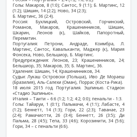
Голы: Макаров, 8 (1:0); Сантос, 9 (1:1); Б. Мартинс, 12
(1:2); Шишин, 14 (2:2); Ново, 34 (2:3);
Б. Мартинс, 36 (2:4).
Россия: Бухлицкий, Островский, Горчинский,
Романов, Макаров, Крашенинников, Шишин,
Шкарин, Леонов (к), Шайков, Папоротный,
Перемитин.
Португалия: Петрони, Андраде, Коимбра, Л.
Мартинс, Сантос, Кавальканти, Маджер (к), Мария
Фонсека, Ново, Бельшиор, Б. Мартинс.
Предупреждения: Леонов, 23; Крашенинников, 24;
Бельшиор, 35; Макаров, 35; Б. Мартинс, 36.
Удаления: Шишин, 14; Крашенинников, 34.
Судьи: Лукаш Островски (Польша), Иво Де Мораеш
(Бразилия), Аль-Салехи (Оман), Поррас (Коста-Рика).
18 июля 2015 год. Португалия. Эшпинью. Стадион
«Стадио Эшпинью».
Италия – Таити – 6:6 (1:2; 1:2; 4:2; 0:0); пенальти - 1:3.
Голы: Тайаруи, 1 (0:1); Пальмачи, 4 (1:1); Лабасте, 4
(1:2); Беннетт, 14 (1:3); Гори, 22 (2:3); Таванае, 23
(2:4); Рамачиотти, 26 (3:4); Беннетт, 26 (3:5); Ди
Пальма, 28 (4:5); Тепа, 33 (4:6); Корозинити, 34 (5:6);
Гори, 34 – с пенальти (6:6).