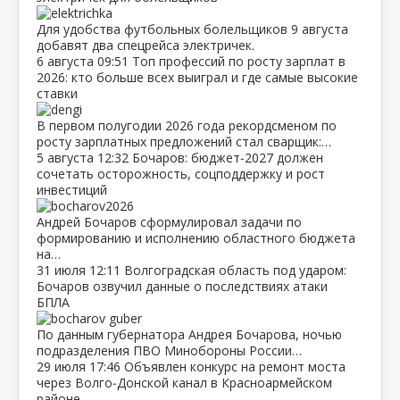
Для удобства футбольных болельщиков 9 августа
добавят два спецрейса электричек.
6 августа
09:51
Топ профессий по росту зарплат в
2026: кто больше всех выиграл и где самые высокие
ставки
В первом полугодии 2026 года рекордсменом по
росту зарплатных предложений стал сварщик:…
5 августа
12:32
Бочаров: бюджет‑2027 должен
сочетать осторожность, соцподдержку и рост
инвестиций
Андрей Бочаров сформулировал задачи по
формированию и исполнению областного бюджета
на…
31 июля
12:11
Волгоградская область под ударом:
Бочаров озвучил данные о последствиях атаки
БПЛА
По данным губернатора Андрея Бочарова, ночью
подразделения ПВО Минобороны России…
29 июля
17:46
Объявлен конкурс на ремонт моста
через Волго‑Донской канал в Красноармейском
районе