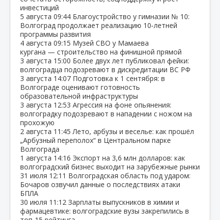
инвестиций
5 августа
09:44
Благоустройство у гимназии № 10:
Волгоград продолжает реализацию 10‑летней
программы развития
4 августа
09:15
Музей СВО у Мамаева
кургана — строительство на финишной прямой
3 августа
15:00
Более двух лет публиковал фейки:
волгоградца подозревают в дискредитации ВС РФ
3 августа
14:07
Подготовка к 1 сентября: в
Волгограде оценивают готовность
образовательной инфраструктуры
3 августа
12:53
Агрессия на фоне опьянения:
волгоградку подозревают в нападении с ножом на
прохожую
2 августа
11:45
Лето, арбузы и веселье: как прошёл
„Арбузный переполох“ в Центральном парке
Волгограда
1 августа
14:16
Экспорт на 3,6 млн долларов: как
волгоградский бизнес выходит на зарубежные рынки
31 июля
12:11
Волгоградская область под ударом:
Бочаров озвучил данные о последствиях атаки
БПЛА
30 июля
11:12
Зарплаты выпускников в химии и
фармацевтике: волгоградские вузы закрепились в
топ‑15 рейтинга