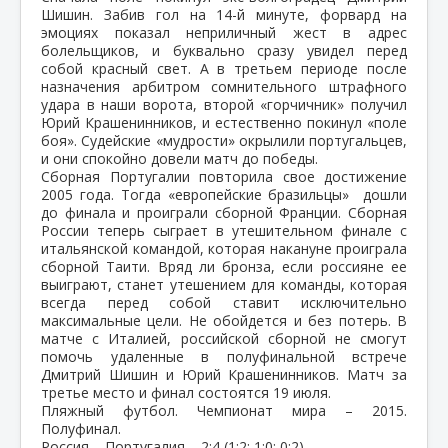
Шишин. Забив гол на 14-й минуте, форвард на
эмоциях показал неприличный жест в адрес
болельщиков, и буквально сразу увидел перед
собой красный свет. А в третьем периоде после
назначения арбитром сомнительного штрафного
удара в наши ворота, второй «горчичник» получил
Юрий Крашенинников, и естественно покинул «поле
боя». Судейские «мудрости» окрылили португальцев,
и они спокойно довели матч до победы.
Сборная Португалии повторила свое достижение
2005 года. Тогда «европейские бразильцы» дошли
до финала и проиграли сборной Франции. Сборная
России теперь сыграет в утешительном финале с
итальянской командой, которая накануне проиграла
сборной Таити. Вряд ли бронза, если россияне ее
выиграют, станет утешением для команды, которая
всегда перед собой ставит исключительно
максимальные цели. Не обойдется и без потерь. В
матче с Италией, российской сборной не смогут
помочь удаленные в полуфинальной встрече
Дмитрий Шишин и Юрий Крашенинников. Матч за
третье место и финал состоятся 19 июля.
Пляжный футбол. Чемпионат мира – 2015.
Полуфинал.
Россия – Португалия – 2:4 (1:2; 1:0; 0:2).