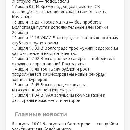
инструменты — подешевели
17 июля
09:44
Кража под видом помощи: СК
расследует хищение денег с карты жительницы
Камышина
16 июля
15:20
«После матча — без пробок: в
Волгограде пустят дополнительные электрички
20 июля
16 июля
10:16
УФАС Волгограда остановило рекламу
клубных шоу‑программ
15 июля
10:03
В Волгограде трое мужчин задержаны
за похищение и вымогательство
14 июля
17:02
Волгоградские сапёры — победители
окружных соревнований Росгвардии
14 июля
10:48
150 тысяч рублей и рост
продолжается: зафиксированы новые рекорды
зарплат курьеров
13 июля
15:43
Волгоградцев зовут на
ИТ‑соревнование “Нейроигры”
13 июля
11:34
В МАХ запущены комментарии и
расширены возможности авторов
Главные новости
6 августа
10:01
9 августа: в Волгограде — спецрейсы
электричек для болельщиков