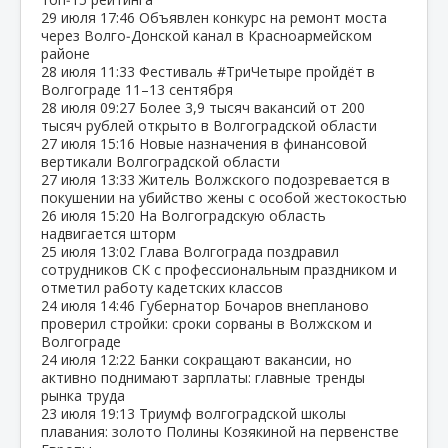
29 июля
17:46
Объявлен конкурс на ремонт моста
через Волго‑Донской канал в Красноармейском
районе
28 июля
11:33
Фестиваль #ТриЧетыре пройдёт в
Волгограде 11–13 сентября
28 июля
09:27
Более 3,9 тысяч вакансий от 200
тысяч рублей открыто в Волгоградской области
27 июля
15:16
Новые назначения в финансовой
вертикали Волгоградской области
27 июля
13:33
Житель Волжского подозревается в
покушении на убийство жены с особой жестокостью
26 июля
15:20
На Волгоградскую область
надвигается шторм
25 июля
13:02
Глава Волгограда поздравил
сотрудников СК с профессиональным праздником и
отметил работу кадетских классов
24 июля
14:46
Губернатор Бочаров внепланово
проверил стройки: сроки сорваны в Волжском и
Волгограде
24 июля
12:22
Банки сокращают вакансии, но
активно поднимают зарплаты: главные тренды
рынка труда
23 июля
19:13
Триумф волгоградской школы
плавания: золото Полины Козякиной на первенстве