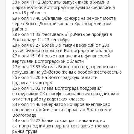
30 июля
11:12
Зарплаты выпускников в химии и
фармацевтике: волгоградские вузы закрепились в
топ‑15 рейтинга
29 июля
17:46
Объявлен конкурс на ремонт моста
через Волго‑Донской канал в Красноармейском
районе
28 июля
11:33
Фестиваль #ТриЧетыре пройдёт в
Волгограде 11–13 сентября
28 июля
09:27
Более 3,9 тысяч вакансий от 200
тысяч рублей открыто в Волгоградской области
27 июля
15:16
Новые назначения в финансовой
вертикали Волгоградской области
27 июля
13:33
Житель Волжского подозревается в
покушении на убийство жены с особой жестокостью
26 июля
15:20
На Волгоградскую область
надвигается шторм
25 июля
13:02
Глава Волгограда поздравил
сотрудников СК с профессиональным праздником и
отметил работу кадетских классов
24 июля
14:46
Губернатор Бочаров внепланово
проверил стройки: сроки сорваны в Волжском и
Волгограде
24 июля
12:22
Банки сокращают вакансии, но
активно поднимают зарплаты: главные тренды
рынка труда