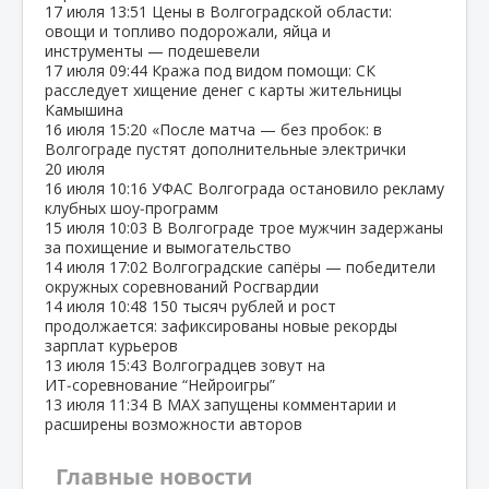
17 июля
13:51
Цены в Волгоградской области:
овощи и топливо подорожали, яйца и
инструменты — подешевели
17 июля
09:44
Кража под видом помощи: СК
расследует хищение денег с карты жительницы
Камышина
16 июля
15:20
«После матча — без пробок: в
Волгограде пустят дополнительные электрички
20 июля
16 июля
10:16
УФАС Волгограда остановило рекламу
клубных шоу‑программ
15 июля
10:03
В Волгограде трое мужчин задержаны
за похищение и вымогательство
14 июля
17:02
Волгоградские сапёры — победители
окружных соревнований Росгвардии
14 июля
10:48
150 тысяч рублей и рост
продолжается: зафиксированы новые рекорды
зарплат курьеров
13 июля
15:43
Волгоградцев зовут на
ИТ‑соревнование “Нейроигры”
13 июля
11:34
В МАХ запущены комментарии и
расширены возможности авторов
Главные новости