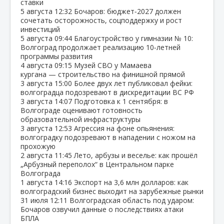
ставки
5 августа
12:32
Бочаров: бюджет‑2027 должен
сочетать осторожность, соцподдержку и рост
инвестиций
5 августа
09:44
Благоустройство у гимназии № 10:
Волгоград продолжает реализацию 10‑летней
программы развития
4 августа
09:15
Музей СВО у Мамаева
кургана — строительство на финишной прямой
3 августа
15:00
Более двух лет публиковал фейки:
волгоградца подозревают в дискредитации ВС РФ
3 августа
14:07
Подготовка к 1 сентября: в
Волгограде оценивают готовность
образовательной инфраструктуры
3 августа
12:53
Агрессия на фоне опьянения:
волгоградку подозревают в нападении с ножом на
прохожую
2 августа
11:45
Лето, арбузы и веселье: как прошёл
„Арбузный переполох“ в Центральном парке
Волгограда
1 августа
14:16
Экспорт на 3,6 млн долларов: как
волгоградский бизнес выходит на зарубежные рынки
31 июля
12:11
Волгоградская область под ударом:
Бочаров озвучил данные о последствиях атаки
БПЛА