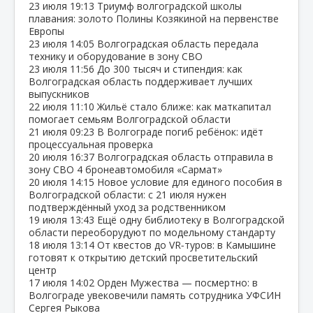
23 июля
19:13
Триумф волгоградской школы
плавания: золото Полины Козякиной на первенстве
Европы
23 июля
14:05
Волгоградская область передала
технику и оборудование в зону СВО
23 июля
11:56
До 300 тысяч и стипендия: как
Волгоградская область поддерживает лучших
выпускников
22 июля
11:10
Жильё стало ближе: как маткапитал
помогает семьям Волгоградской области
21 июля
09:23
В Волгограде погиб ребёнок: идёт
процессуальная проверка
20 июля
16:37
Волгоградская область отправила в
зону СВО 4 бронеавтомобиля «Сармат»
20 июля
14:15
Новое условие для единого пособия в
Волгоградской области: с 21 июля нужен
подтверждённый уход за родственником
19 июля
13:43
Ещё одну библиотеку в Волгоградской
области переоборудуют по модельному стандарту
18 июля
13:14
От квестов до VR‑туров: в Камышине
готовят к открытию детский просветительский
центр
17 июля
14:02
Орден Мужества — посмертно: в
Волгограде увековечили память сотрудника УФСИН
Сергея Рыкова