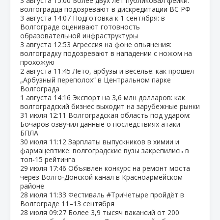
3 августа
15:00
Более двух лет публиковал фейки:
волгоградца подозревают в дискредитации ВС РФ
3 августа
14:07
Подготовка к 1 сентября: в
Волгограде оценивают готовность
образовательной инфраструктуры
3 августа
12:53
Агрессия на фоне опьянения:
волгоградку подозревают в нападении с ножом на
прохожую
2 августа
11:45
Лето, арбузы и веселье: как прошёл
„Арбузный переполох“ в Центральном парке
Волгограда
1 августа
14:16
Экспорт на 3,6 млн долларов: как
волгоградский бизнес выходит на зарубежные рынки
31 июля
12:11
Волгоградская область под ударом:
Бочаров озвучил данные о последствиях атаки
БПЛА
30 июля
11:12
Зарплаты выпускников в химии и
фармацевтике: волгоградские вузы закрепились в
топ‑15 рейтинга
29 июля
17:46
Объявлен конкурс на ремонт моста
через Волго‑Донской канал в Красноармейском
районе
28 июля
11:33
Фестиваль #ТриЧетыре пройдёт в
Волгограде 11–13 сентября
28 июля
09:27
Более 3,9 тысяч вакансий от 200