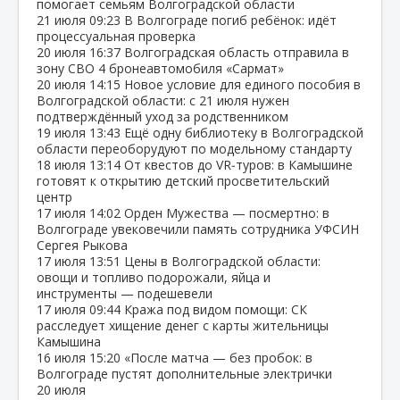
помогает семьям Волгоградской области
21 июля
09:23
В Волгограде погиб ребёнок: идёт
процессуальная проверка
20 июля
16:37
Волгоградская область отправила в
зону СВО 4 бронеавтомобиля «Сармат»
20 июля
14:15
Новое условие для единого пособия в
Волгоградской области: с 21 июля нужен
подтверждённый уход за родственником
19 июля
13:43
Ещё одну библиотеку в Волгоградской
области переоборудуют по модельному стандарту
18 июля
13:14
От квестов до VR‑туров: в Камышине
готовят к открытию детский просветительский
центр
17 июля
14:02
Орден Мужества — посмертно: в
Волгограде увековечили память сотрудника УФСИН
Сергея Рыкова
17 июля
13:51
Цены в Волгоградской области:
овощи и топливо подорожали, яйца и
инструменты — подешевели
17 июля
09:44
Кража под видом помощи: СК
расследует хищение денег с карты жительницы
Камышина
16 июля
15:20
«После матча — без пробок: в
Волгограде пустят дополнительные электрички
20 июля