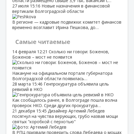
области размещено свыше 3,9 тыс. вакансий с…
27 июля
15:16
Новые назначения в финансовой
вертикали Волгоградской области
В регионе — кадровые подвижки: комитет финансов
временно возглавит Ирина Пешкова, до…
Самые читаемые
14 февраля
12:21
Сколько ни говори: Боженов,
Боженов – мост не появится
Накануне на официальном портале губернатора
Волгоградской области появилась…
28 марта
15:46
Генпрокуратура объявила цель
ревизий в НКО
Как сообщалось ранее, в Волгограде пошла волна
проверок НКО. Среди других прокуратура…
21 декабря
15:45
Дизайнер Артемий Лебедев
посягнул на чувства верующих, грубо назвав мощи
святых "коробкой с перхотью"
В РПЦ призвали проверить слова Лебедева о мощах