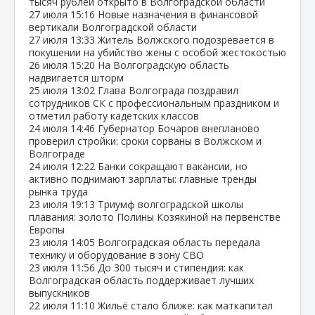
тысяч рублей открыто в Волгоградской области
27 июля
15:16
Новые назначения в финансовой
вертикали Волгоградской области
27 июля
13:33
Житель Волжского подозревается в
покушении на убийство жены с особой жестокостью
26 июля
15:20
На Волгоградскую область
надвигается шторм
25 июля
13:02
Глава Волгограда поздравил
сотрудников СК с профессиональным праздником и
отметил работу кадетских классов
24 июля
14:46
Губернатор Бочаров внепланово
проверил стройки: сроки сорваны в Волжском и
Волгограде
24 июля
12:22
Банки сокращают вакансии, но
активно поднимают зарплаты: главные тренды
рынка труда
23 июля
19:13
Триумф волгоградской школы
плавания: золото Полины Козякиной на первенстве
Европы
23 июля
14:05
Волгоградская область передала
технику и оборудование в зону СВО
23 июля
11:56
До 300 тысяч и стипендия: как
Волгоградская область поддерживает лучших
выпускников
22 июля
11:10
Жильё стало ближе: как маткапитал