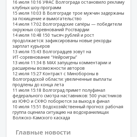
16 июля
10:16
УФАС Волгограда остановило рекламу
клубных шоу‑программ
15 июля
10:03
В Волгограде трое мужчин задержаны
за похищение и вымогательство
14 июля
17:02
Волгоградские сапёры — победители
окружных соревнований Росгвардии
14 июля
10:48
150 тысяч рублей и рост
продолжается: зафиксированы новые рекорды
зарплат курьеров
13 июля
15:43
Волгоградцев зовут на
ИТ‑соревнование “Нейроигры”
13 июля
11:34
В МАХ запущены комментарии и
расширены возможности авторов
12 июля
15:27
Контракт с Минобороны в
Волгоградской области: увеличенные выплаты
продлены до конца лета
11 июля
15:18
Волгоград примет полуфинал
федерального смотра наставников: 500 участников
из ЮФО и СКФО поборются за выход в финал
10 июля
15:51
Водохозяйственный прогноз: рабочая
группа оценила ситуацию на водохранилищах
Волжско‑Камского каскада
Главные новости