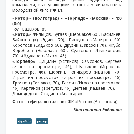
командами, выступающими в третьем дивизионе и
молодежной лиге
РФПЛ
.
«Ротор» (Волгоград) - «Торпедо» (Москва) - 1:0
(0:0).
Гол
: Садыхов, 89.
«Ротор»
: Фильцов, Бугаев (Щербаков 60), Васильев,
Байрыев (к) (Эдиев 70), Пискунов (Маляров 60),
Коротаев (Садыхов 60), Друзин (Завезён 70), Якуба,
Воробьев (Николаев 60), Султонов (Янушковский
70), Абдулавов (Мязин 46).
«Торпедо»
: Цицилин (Устинов), Самсонов, Сергеев
(Игрок на просмотре, 46), Шустиков (Игрок на
просмотре, 46), Шоркин, Поникаров (Иванов, 70),
Игрок на просмотре (Игрок на просмотре, 46),
Троянов (Селюков, 70), Галоян (Игрок на просмотре,
46), Кертанов (Трегулов, 46), Дёгтев (Кашаев, 70).
Домодедово. Стадион «Авангард».
Фото – официальный сайт ФК «Ротор» (Волгоград)
Константин Родионов
футбол
ротор