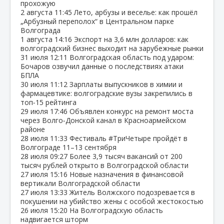
прохожую
2 августа
11:45
Лето, арбузы и веселье: как прошёл
„Арбузный переполох“ в Центральном парке
Волгограда
1 августа
14:16
Экспорт на 3,6 млн долларов: как
волгоградский бизнес выходит на зарубежные рынки
31 июля
12:11
Волгоградская область под ударом:
Бочаров озвучил данные о последствиях атаки
БПЛА
30 июля
11:12
Зарплаты выпускников в химии и
фармацевтике: волгоградские вузы закрепились в
топ‑15 рейтинга
29 июля
17:46
Объявлен конкурс на ремонт моста
через Волго‑Донской канал в Красноармейском
районе
28 июля
11:33
Фестиваль #ТриЧетыре пройдёт в
Волгограде 11–13 сентября
28 июля
09:27
Более 3,9 тысяч вакансий от 200
тысяч рублей открыто в Волгоградской области
27 июля
15:16
Новые назначения в финансовой
вертикали Волгоградской области
27 июля
13:33
Житель Волжского подозревается в
покушении на убийство жены с особой жестокостью
26 июля
15:20
На Волгоградскую область
надвигается шторм