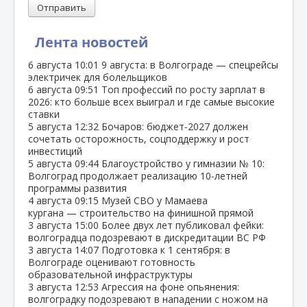
Отправить
Лента новостей
6 августа
10:01
9 августа: в Волгограде — спецрейсы
электричек для болельщиков
6 августа
09:51
Топ профессий по росту зарплат в
2026: кто больше всех выиграл и где самые высокие
ставки
5 августа
12:32
Бочаров: бюджет‑2027 должен
сочетать осторожность, соцподдержку и рост
инвестиций
5 августа
09:44
Благоустройство у гимназии № 10:
Волгоград продолжает реализацию 10‑летней
программы развития
4 августа
09:15
Музей СВО у Мамаева
кургана — строительство на финишной прямой
3 августа
15:00
Более двух лет публиковал фейки:
волгоградца подозревают в дискредитации ВС РФ
3 августа
14:07
Подготовка к 1 сентября: в
Волгограде оценивают готовность
образовательной инфраструктуры
3 августа
12:53
Агрессия на фоне опьянения:
волгоградку подозревают в нападении с ножом на