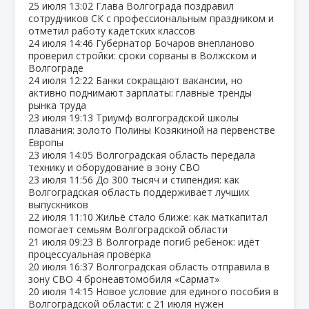
25 июля
13:02
Глава Волгограда поздравил
сотрудников СК с профессиональным праздником и
отметил работу кадетских классов
24 июля
14:46
Губернатор Бочаров внепланово
проверил стройки: сроки сорваны в Волжском и
Волгограде
24 июля
12:22
Банки сокращают вакансии, но
активно поднимают зарплаты: главные тренды
рынка труда
23 июля
19:13
Триумф волгоградской школы
плавания: золото Полины Козякиной на первенстве
Европы
23 июля
14:05
Волгоградская область передала
технику и оборудование в зону СВО
23 июля
11:56
До 300 тысяч и стипендия: как
Волгоградская область поддерживает лучших
выпускников
22 июля
11:10
Жильё стало ближе: как маткапитал
помогает семьям Волгоградской области
21 июля
09:23
В Волгограде погиб ребёнок: идёт
процессуальная проверка
20 июля
16:37
Волгоградская область отправила в
зону СВО 4 бронеавтомобиля «Сармат»
20 июля
14:15
Новое условие для единого пособия в
Волгоградской области: с 21 июля нужен