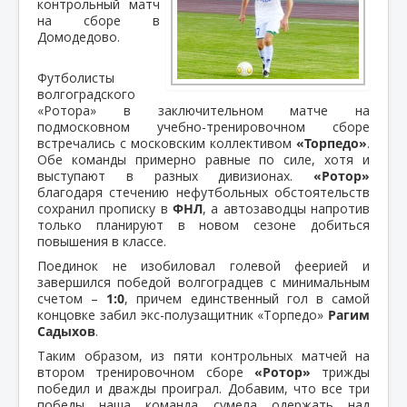
контрольный матч
на сборе в
Домодедово.
Футболисты
волгоградского
«Ротора» в заключительном матче на
подмосковном учебно-тренировочном сборе
встречались с московским коллективом
«Торпедо»
.
Обе команды примерно равные по силе, хотя и
выступают в разных дивизионах.
«Ротор»
благодаря стечению нефутбольных обстоятельств
сохранил прописку в
ФНЛ
, а автозаводцы напротив
только планируют в новом сезоне добиться
повышения в классе.
Поединок не изобиловал голевой феерией и
завершился победой волгоградцев с минимальным
счетом –
1:0
, причем единственный гол в самой
концовке забил экс-полузащитник «Торпедо»
Рагим
Садыхов
.
Таким образом, из пяти контрольных матчей на
втором тренировочном сборе
«Ротор»
трижды
победил и дважды проиграл. Добавим, что все три
победы наша команда сумела одержать над