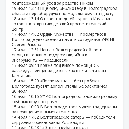
подтверждённый уход за родственником
19 июля
13:43
Ещё одну библиотеку в Волгоградской
области переоборудуют по модельному стандарту
18 июля
13:14
От квестов до VR‑туров: в Камышине
готовят к открытию детский просветительский
центр
17 июля
14:02
Орден Мужества — посмертно: в
Волгограде увековечили память сотрудника УФСИН
Сергея Рыкова
17 июля
13:51
Цены в Волгоградской области:
овощи и топливо подорожали, яйца и
инструменты — подешевели
17 июля
09:44
Кража под видом помощи: СК
расследует хищение денег с карты жительницы
Камышина
16 июля
15:20
«После матча — без пробок: в
Волгограде пустят дополнительные электрички
20 июля
16 июля
10:16
УФАС Волгограда остановило рекламу
клубных шоу‑программ
15 июля
10:03
В Волгограде трое мужчин задержаны
за похищение и вымогательство
14 июля
17:02
Волгоградские сапёры — победители
окружных соревнований Росгвардии
14 июля
10:48
150 тысяч рублей и рост