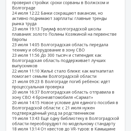
проверил стройки: сроки сорваны в Волжском и
Волгограде
24 июля
12:22
Банки сокращают вакансии, но
активно поднимают зарплаты: главные тренды
рынка труда
23 июля
19:13
Триумф волгоградской школы
плавания: золото Полины Козякиной на первенстве
Европы
23 июля
14:05
Волгоградская область передала
технику и оборудование в зону СВО
23 июля
11:56
До 300 тысяч и стипендия: как
Волгоградская область поддерживает лучших
выпускников
22 июля
11:10
Жильё стало ближе: как маткапитал
помогает семьям Волгоградской области
21 июля
09:23
В Волгограде погиб ребёнок: идёт
процессуальная проверка
20 июля
16:37
Волгоградская область отправила в
зону СВО 4 бронеавтомобиля «Сармат»
20 июля
14:15
Новое условие для единого пособия в
Волгоградской области: с 21 июля нужен
подтверждённый уход за родственником
19 июля
13:43
Ещё одну библиотеку в Волгоградской
области переоборудуют по модельному стандарту
18 июля
13:14
От квестов до VR‑туров: в Камышине