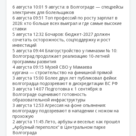
6 августа
10:01
9 августа: в Волгограде — спецрейсы
электричек для болельщиков
6 августа
09:51
Топ профессий по росту зарплат в
2026: кто больше всех выиграл и где самые высокие
ставки
5 августа
12:32
Бочаров: бюджет‑2027 должен
сочетать осторожность, соцподдержку и рост
инвестиций
5 августа
09:44
Благоустройство у гимназии № 10:
Волгоград продолжает реализацию 10‑летней
программы развития
4 августа
09:15
Музей СВО у Мамаева
кургана — строительство на финишной прямой
3 августа
15:00
Более двух лет публиковал фейки:
волгоградца подозревают в дискредитации ВС РФ
3 августа
14:07
Подготовка к 1 сентября: в
Волгограде оценивают готовность
образовательной инфраструктуры
3 августа
12:53
Агрессия на фоне опьянения:
волгоградку подозревают в нападении с ножом на
прохожую
2 августа
11:45
Лето, арбузы и веселье: как прошёл
„Арбузный переполох“ в Центральном парке
Волгограда