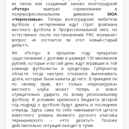
из пепла или созданный заново волгоградский
«Ротор»
выиграл соревнования в
полупрофессиональном дивизионе
МОА
«Черноземье»
. Теперь волгоградские любители
футбола с нетерпением ждут страт флагмана
местного футбола в Профессиональной лиге, но
естественно после постановления РФС возникает
вопрос: «А состоится ли этот новый-старый
дебют?».
ФК «Ротор» в прошлом году прекратил
существование с долгами в размере 130 миллионов
рублей, которые и по сей день ждут игравшие в той
команде футболисты и кредиторы. Губернатор
области тогда наотрез отказался выплачивать
долги, которые были нажиты до него. В принципе он
по своему прав, вот только «перезагрузка»
местного клуба может теперь и вовсе
отрицательно ударить по всему региональному
футболу. В условиях кризисного бюджета (второй
год подряд) о футболе будут думать в последнюю
очередь. Здесь сама по себе навязывается цитата
известного романа великого русского классика
Чернышевского – «Что делать?». Похоже
действительно ситуация заходит в тупик.