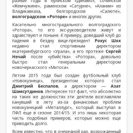
разные годы в брянском «Динамо», сочинской
«Жемчужине», раменском «Сатурне», «Алании» из
Владикавказа, белгородском «Салюте»,
волгоградском «Роторе»
и многих других.
Касательно многострадального волгоградского
«Ротора», то его экс-руководители живут и
здравствуют и поныне. К примеру, доведший клуб до
падения в бездну вице-президент
Рохус Шох
недавно стал спортивным директором
екатеринбургского «Урала», а его протеже
Сергей
Нечай
после «убийства» «Ротора», довольно
быстро стал генеральным директором
новочеркасского «Митоса».
Летом 2015 года был создан футбольный клуб
«Новокузнецк», президентом которого стал
Дмитрий Беспалов
, а директором —
Азат
Шамсутдинов
. Интересен тот факт, что абсолютно
на таких же должностях эти деятели возглавляли
канувший в лету из-за финансовых проблем
новокузнецкий «Металлург», который выступал в
ПФЛ еще в сезоне 2014/15. И это лишь некоторая
часть подобных примеров, которых можно еще
приводить долго.
Всем известно, что в очередной раз, возрожденный