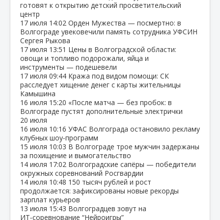
готовят к открытию детский просветительский
центр
17 июля
14:02
Орден Мужества — посмертно: в
Волгограде увековечили память сотрудника УФСИН
Сергея Рыкова
17 июля
13:51
Цены в Волгоградской области:
овощи и топливо подорожали, яйца и
инструменты — подешевели
17 июля
09:44
Кража под видом помощи: СК
расследует хищение денег с карты жительницы
Камышина
16 июля
15:20
«После матча — без пробок: в
Волгограде пустят дополнительные электрички
20 июля
16 июля
10:16
УФАС Волгограда остановило рекламу
клубных шоу‑программ
15 июля
10:03
В Волгограде трое мужчин задержаны
за похищение и вымогательство
14 июля
17:02
Волгоградские сапёры — победители
окружных соревнований Росгвардии
14 июля
10:48
150 тысяч рублей и рост
продолжается: зафиксированы новые рекорды
зарплат курьеров
13 июля
15:43
Волгоградцев зовут на
ИТ‑соревнование “Нейроигры”