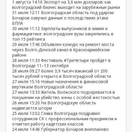
1 августа
14:16
Экспорт на 3,6 млн долларов: как
волгоградский бизнес выходит на зарубежные рынки
31 июля
12:11
Волгоградская область под ударом:
Бочаров озвучил данные о последствиях атаки
БПЛА
30 июля
11:12
Зарплаты выпускников в химии и
фармацевтике: волгоградские вузы закрепились в
топ‑15 рейтинга
29 июля
17:46
Объявлен конкурс на ремонт моста
через Волго‑Донской канал в Красноармейском
районе
28 июля
11:33
Фестиваль #ТриЧетыре пройдёт в
Волгограде 11–13 сентября
28 июля
09:27
Более 3,9 тысяч вакансий от 200
тысяч рублей открыто в Волгоградской области
27 июля
15:16
Новые назначения в финансовой
вертикали Волгоградской области
27 июля
13:33
Житель Волжского подозревается в
покушении на убийство жены с особой жестокостью
26 июля
15:20
На Волгоградскую область
надвигается шторм
25 июля
13:02
Глава Волгограда поздравил
сотрудников СК с профессиональным праздником и
отметил работу кадетских классов
24 июля
14:46
Губернатор Бочаров внепланово