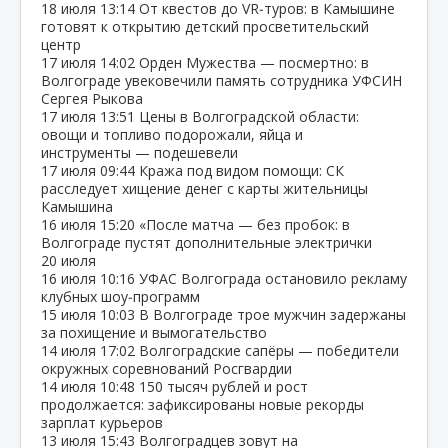
18 июля
13:14
От квестов до VR‑туров: в Камышине
готовят к открытию детский просветительский
центр
17 июля
14:02
Орден Мужества — посмертно: в
Волгограде увековечили память сотрудника УФСИН
Сергея Рыкова
17 июля
13:51
Цены в Волгоградской области:
овощи и топливо подорожали, яйца и
инструменты — подешевели
17 июля
09:44
Кража под видом помощи: СК
расследует хищение денег с карты жительницы
Камышина
16 июля
15:20
«После матча — без пробок: в
Волгограде пустят дополнительные электрички
20 июля
16 июля
10:16
УФАС Волгограда остановило рекламу
клубных шоу‑программ
15 июля
10:03
В Волгограде трое мужчин задержаны
за похищение и вымогательство
14 июля
17:02
Волгоградские сапёры — победители
окружных соревнований Росгвардии
14 июля
10:48
150 тысяч рублей и рост
продолжается: зафиксированы новые рекорды
зарплат курьеров
13 июля
15:43
Волгоградцев зовут на