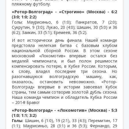
пляжному футболу.
«Ротор-Волгоград» - «Строгино» (Москва) - 6:2
(3:0; 1:0; 2:2)
Голы: Маурисиньо, 6 (1:0); Панкратов, 7 (2:0);
Сукрутин, 9 (3:0); Лукао, 20 (4:0); Шишин, 30 (5:0) и 36
(6:2); Заикин, 33 (5:1); Еремеев, 36 (5:2).
И вот исторически день финала. Нашей команде
предстояла нелегкая битва с базовым клубом
национальной сборной России. В этом сезоне
московский «Локомотив» впервые остался без
медалей чемпионата, и был полон решимости
компенсировать потерю, в Кубке России. Которым,
к слову, владел последние три сезона. Но
разогнавшуюся волгоградскую машину, как,
оказалось, остановить невозможно. «Ротор-
Волгоград» впервые в истории завоевал Кубок
страны, тем самым сотворив золотой дубль сезона.
Наша команда чемпион и обладатель Кубка России
– 2014! Браво!
«Ротор-Волгоград» - «Локомотив» (Москва) - 5:3
(1:0; 1:1; 3:2)
Голы
: Шишин, 6 (1:0), 19 (2:1), 33 (4:3); Перемитин, 17
(1:1); Маурисиньо, 28 (3:1) и 36 (5:3); Фернандо, 29