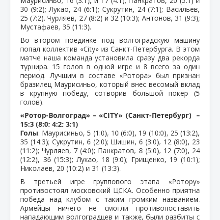
Маурисиньо, 16 (3:1), и 17 (4:1); Панкратов, 20 (5:1) и
30 (9:2); Лукао, 24 (6:1); Сукрутин, 24 (7:1); Васильев,
25 (7:2). Чурляев, 27 (8:2) и 32 (10:3); Антонов, 31 (9:3);
Мустафаев, 35 (11:3).
Во втором поединке под волгоградскую машину
попал коллектив «
City
» из Санкт-Петербурга. В этом
матче наша команда установила сразу два рекорда
турнира. 15 голов в одной игре и 8 всего за один
период. Лучшим в составе «Ротора» был признан
бразилец Маурисиньо, который внес весомый вклад
в крупную победу, сотворив большой покер (5
голов).
«Ротор-Волгоград» – «CITY» (Санкт-Петербург) –
15:3 (8:0; 4:2; 3:1)
Голы
: Маурисиньо, 5 (1:0), 10 (6:0), 19 (10:0), 25 (13:2),
35 (14:3); Сукрутин, 6 (2:0); Шишин, 6 (3:0), 12 (8:0), 23
(11:2); Чурляев, 7 (4:0); Панкратов, 8 (5:0), 12 (7:0), 24
(12:2), 36 (15:3); Лукао, 18 (9:0); Грищенко, 19 (10:1);
Николаев, 20 (10:2) и 31 (13:3).
В третьей игре группового этапа «Ротору»
противостоял московский ЦСКА. Особенно приятна
победа над клубом с таким громким названием.
Армейцы ничего не смогли противопоставить
нападающим волгоградцев и также, были разбиты с