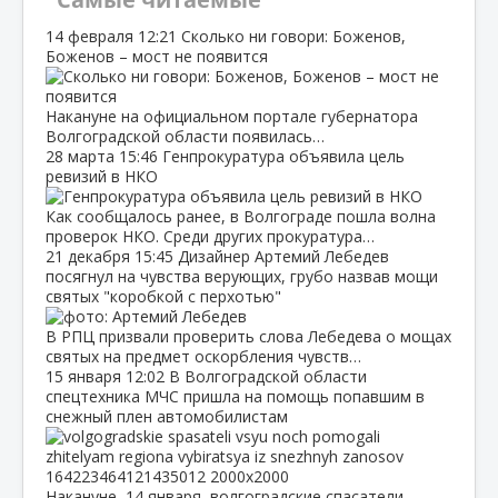
14 февраля
12:21
Сколько ни говори: Боженов,
Боженов – мост не появится
Накануне на официальном портале губернатора
Волгоградской области появилась…
28 марта
15:46
Генпрокуратура объявила цель
ревизий в НКО
Как сообщалось ранее, в Волгограде пошла волна
проверок НКО. Среди других прокуратура…
21 декабря
15:45
Дизайнер Артемий Лебедев
посягнул на чувства верующих, грубо назвав мощи
святых "коробкой с перхотью"
В РПЦ призвали проверить слова Лебедева о мощах
святых на предмет оскорбления чувств…
15 января
12:02
В Волгоградской области
спецтехника МЧС пришла на помощь попавшим в
снежный плен автомобилистам
Накануне, 14 января, волгоградские спасатели