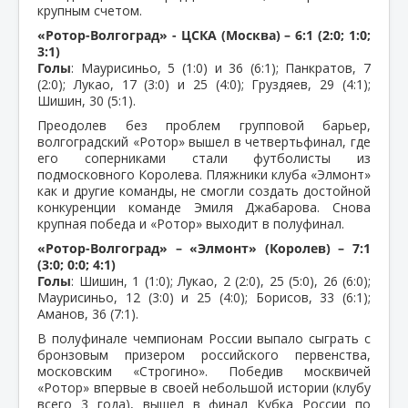
крупным счетом.
«Ротор-Волгоград» - ЦСКА (Москва) – 6:1 (2:0; 1:0;
3:1)
Голы
: Маурисиньо, 5 (1:0) и 36 (6:1); Панкратов, 7
(2:0); Лукао, 17 (3:0) и 25 (4:0); Груздяев, 29 (4:1);
Шишин, 30 (5:1).
Преодолев без проблем групповой барьер,
волгоградский «Ротор» вышел в четвертьфинал, где
его соперниками стали футболисты из
подмосковного Королева. Пляжники клуба «Элмонт»
как и другие команды, не смогли создать достойной
конкуренции команде Эмиля Джабарова. Снова
крупная победа и «Ротор» выходит в полуфинал.
«Ротор-Волгоград» – «Элмонт» (Королев) – 7:1
(3:0; 0:0; 4:1)
Голы
: Шишин, 1 (1:0); Лукао, 2 (2:0), 25 (5:0), 26 (6:0);
Маурисиньо, 12 (3:0) и 25 (4:0); Борисов, 33 (6:1);
Аманов, 36 (7:1).
В полуфинале чемпионам России выпало сыграть с
бронзовым призером российского первенства,
московским «Строгино». Победив москвичей
«Ротор» впервые в своей небольшой истории (клубу
всего 3 года), вышел в финал Кубка России по