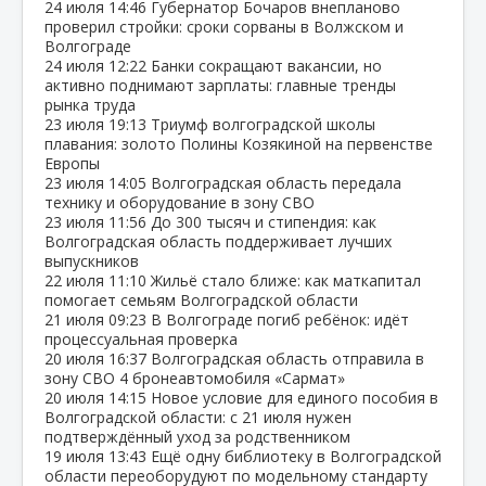
24 июля
14:46
Губернатор Бочаров внепланово
проверил стройки: сроки сорваны в Волжском и
Волгограде
24 июля
12:22
Банки сокращают вакансии, но
активно поднимают зарплаты: главные тренды
рынка труда
23 июля
19:13
Триумф волгоградской школы
плавания: золото Полины Козякиной на первенстве
Европы
23 июля
14:05
Волгоградская область передала
технику и оборудование в зону СВО
23 июля
11:56
До 300 тысяч и стипендия: как
Волгоградская область поддерживает лучших
выпускников
22 июля
11:10
Жильё стало ближе: как маткапитал
помогает семьям Волгоградской области
21 июля
09:23
В Волгограде погиб ребёнок: идёт
процессуальная проверка
20 июля
16:37
Волгоградская область отправила в
зону СВО 4 бронеавтомобиля «Сармат»
20 июля
14:15
Новое условие для единого пособия в
Волгоградской области: с 21 июля нужен
подтверждённый уход за родственником
19 июля
13:43
Ещё одну библиотеку в Волгоградской
области переоборудуют по модельному стандарту