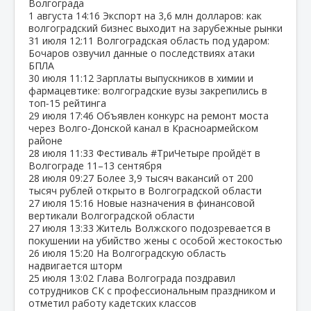
Волгограда
1 августа
14:16
Экспорт на 3,6 млн долларов: как
волгоградский бизнес выходит на зарубежные рынки
31 июля
12:11
Волгоградская область под ударом:
Бочаров озвучил данные о последствиях атаки
БПЛА
30 июля
11:12
Зарплаты выпускников в химии и
фармацевтике: волгоградские вузы закрепились в
топ‑15 рейтинга
29 июля
17:46
Объявлен конкурс на ремонт моста
через Волго‑Донской канал в Красноармейском
районе
28 июля
11:33
Фестиваль #ТриЧетыре пройдёт в
Волгограде 11–13 сентября
28 июля
09:27
Более 3,9 тысяч вакансий от 200
тысяч рублей открыто в Волгоградской области
27 июля
15:16
Новые назначения в финансовой
вертикали Волгоградской области
27 июля
13:33
Житель Волжского подозревается в
покушении на убийство жены с особой жестокостью
26 июля
15:20
На Волгоградскую область
надвигается шторм
25 июля
13:02
Глава Волгограда поздравил
сотрудников СК с профессиональным праздником и
отметил работу кадетских классов