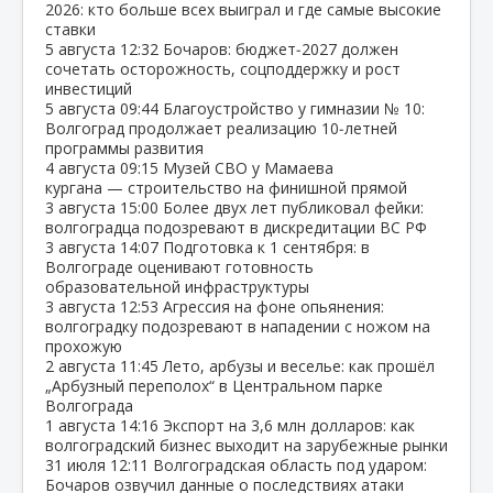
2026: кто больше всех выиграл и где самые высокие
ставки
5 августа
12:32
Бочаров: бюджет‑2027 должен
сочетать осторожность, соцподдержку и рост
инвестиций
5 августа
09:44
Благоустройство у гимназии № 10:
Волгоград продолжает реализацию 10‑летней
программы развития
4 августа
09:15
Музей СВО у Мамаева
кургана — строительство на финишной прямой
3 августа
15:00
Более двух лет публиковал фейки:
волгоградца подозревают в дискредитации ВС РФ
3 августа
14:07
Подготовка к 1 сентября: в
Волгограде оценивают готовность
образовательной инфраструктуры
3 августа
12:53
Агрессия на фоне опьянения:
волгоградку подозревают в нападении с ножом на
прохожую
2 августа
11:45
Лето, арбузы и веселье: как прошёл
„Арбузный переполох“ в Центральном парке
Волгограда
1 августа
14:16
Экспорт на 3,6 млн долларов: как
волгоградский бизнес выходит на зарубежные рынки
31 июля
12:11
Волгоградская область под ударом:
Бочаров озвучил данные о последствиях атаки