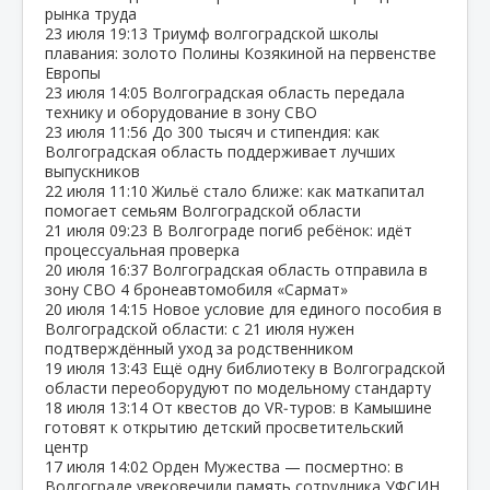
рынка труда
23 июля
19:13
Триумф волгоградской школы
плавания: золото Полины Козякиной на первенстве
Европы
23 июля
14:05
Волгоградская область передала
технику и оборудование в зону СВО
23 июля
11:56
До 300 тысяч и стипендия: как
Волгоградская область поддерживает лучших
выпускников
22 июля
11:10
Жильё стало ближе: как маткапитал
помогает семьям Волгоградской области
21 июля
09:23
В Волгограде погиб ребёнок: идёт
процессуальная проверка
20 июля
16:37
Волгоградская область отправила в
зону СВО 4 бронеавтомобиля «Сармат»
20 июля
14:15
Новое условие для единого пособия в
Волгоградской области: с 21 июля нужен
подтверждённый уход за родственником
19 июля
13:43
Ещё одну библиотеку в Волгоградской
области переоборудуют по модельному стандарту
18 июля
13:14
От квестов до VR‑туров: в Камышине
готовят к открытию детский просветительский
центр
17 июля
14:02
Орден Мужества — посмертно: в
Волгограде увековечили память сотрудника УФСИН