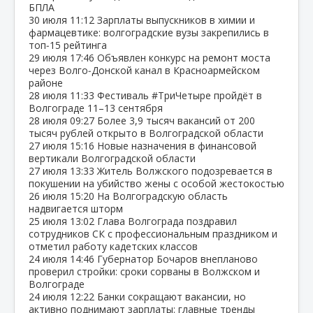
БПЛА
30 июля
11:12
Зарплаты выпускников в химии и
фармацевтике: волгоградские вузы закрепились в
топ‑15 рейтинга
29 июля
17:46
Объявлен конкурс на ремонт моста
через Волго‑Донской канал в Красноармейском
районе
28 июля
11:33
Фестиваль #ТриЧетыре пройдёт в
Волгограде 11–13 сентября
28 июля
09:27
Более 3,9 тысяч вакансий от 200
тысяч рублей открыто в Волгоградской области
27 июля
15:16
Новые назначения в финансовой
вертикали Волгоградской области
27 июля
13:33
Житель Волжского подозревается в
покушении на убийство жены с особой жестокостью
26 июля
15:20
На Волгоградскую область
надвигается шторм
25 июля
13:02
Глава Волгограда поздравил
сотрудников СК с профессиональным праздником и
отметил работу кадетских классов
24 июля
14:46
Губернатор Бочаров внепланово
проверил стройки: сроки сорваны в Волжском и
Волгограде
24 июля
12:22
Банки сокращают вакансии, но
активно поднимают зарплаты: главные тренды