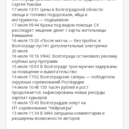
Сергея Рыкова
17 июля
13:51
Цены в Волгоградской области:
овощи и топливо подорожали, яйца и
инструменты — подешевели
17 июля
09:44
Кража под видом помощи: СК
расследует хищение денег с карты жительницы
Камышина
16 июля
15:20
«После матча — без пробок: в
Волгограде пустят дополнительные электрички
20 июля
16 июля
10:16
УФАС Волгограда остановило рекламу
клубных шоу‑программ
15 июля
10:03
В Волгограде трое мужчин задержаны
за похищение и вымогательство
14 июля
17:02
Волгоградские сапёры — победители
окружных соревнований Росгвардии
14 июля
10:48
150 тысяч рублей и рост
продолжается: зафиксированы новые рекорды
зарплат курьеров
13 июля
15:43
Волгоградцев зовут на
ИТ‑соревнование “Нейроигры”
13 июля
11:34
В МАХ запущены комментарии и
расширены возможности авторов