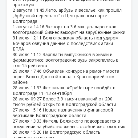
прохожую
2 августа
11:45
Лето, арбузы и веселье: как прошёл
„Арбузный переполох“ в Центральном парке
Волгограда
1 августа
14:16
Экспорт на 3,6 млн долларов: как
волгоградский бизнес выходит на зарубежные рынки
31 июля
12:11
Волгоградская область под ударом:
Бочаров озвучил данные о последствиях атаки
БПЛА
30 июля
11:12
Зарплаты выпускников в химии и
фармацевтике: волгоградские вузы закрепились в
топ‑15 рейтинга
29 июля
17:46
Объявлен конкурс на ремонт моста
через Волго‑Донской канал в Красноармейском
районе
28 июля
11:33
Фестиваль #ТриЧетыре пройдёт в
Волгограде 11–13 сентября
28 июля
09:27
Более 3,9 тысяч вакансий от 200
тысяч рублей открыто в Волгоградской области
27 июля
15:16
Новые назначения в финансовой
вертикали Волгоградской области
27 июля
13:33
Житель Волжского подозревается в
покушении на убийство жены с особой жестокостью
26 июля
15:20
На Волгоградскую область
надвигается шторм