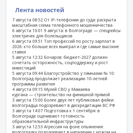
Лента новостей
7 августа
08:52
От IP‑телефонии до суда: раскрыта
масштабная схема телефонного мошенничества
6 августа
10:01
9 августа: в Волгограде — спецрейсы
электричек для болельщиков
6 августа
09:51
Топ профессий по росту зарплат в
2026: кто больше всех выиграл и где самые высокие
ставки
5 августа
12:32
Бочаров: бюджет‑2027 должен
сочетать осторожность, соцподдержку и рост
инвестиций
5 августа
09:44
Благоустройство у гимназии № 10:
Волгоград продолжает реализацию 10‑летней
программы развития
4 августа
09:15
Музей СВО у Мамаева
кургана — строительство на финишной прямой
3 августа
15:00
Более двух лет публиковал фейки:
волгоградца подозревают в дискредитации ВС РФ
3 августа
14:07
Подготовка к 1 сентября: в
Волгограде оценивают готовность
образовательной инфраструктуры
3 августа
12:53
Агрессия на фоне опьянения:
волгоградку подозревают в нападении с ножом на