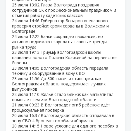
25 июля
13:02
Глава Волгограда поздравил
сотрудников СК с профессиональным праздником и
отметил работу кадетских классов
24 июля
14:46
Губернатор Бочаров внепланово
проверил стройки: сроки сорваны в Волжском и
Волгограде
24 июля
12:22
Банки сокращают вакансии, но
активно поднимают зарплаты: главные тренды
рынка труда
23 июля
19:13
Триумф волгоградской школы
плавания: золото Полины Козякиной на первенстве
Европы
23 июля
14:05
Волгоградская область передала
технику и оборудование в зону СВО
23 июля
11:56
До 300 тысяч и стипендия: как
Волгоградская область поддерживает лучших
выпускников
22 июля
11:10
Жильё стало ближе: как маткапитал
помогает семьям Волгоградской области
21 июля
09:23
В Волгограде погиб ребёнок: идёт
процессуальная проверка
20 июля
16:37
Волгоградская область отправила в
зону СВО 4 бронеавтомобиля «Сармат»
20 июля
14:15
Новое условие для единого пособия в