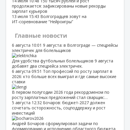
14 июля
10:48
150 тысяч рублей и рост
продолжается: зафиксированы новые рекорды
зарплат курьеров
13 июля
15:43
Волгоградцев зовут на
ИТ‑соревнование “Нейроигры”
Главные новости
6 августа
10:01
9 августа: в Волгограде — спецрейсы
электричек для болельщиков
Для удобства футбольных болельщиков 9 августа
добавят два спецрейса электричек.
6 августа
09:51
Топ профессий по росту зарплат в
2026: кто больше всех выиграл и где самые высокие
ставки
В первом полугодии 2026 года рекордсменом по
росту зарплатных предложений стал сварщик:…
5 августа
12:32
Бочаров: бюджет‑2027 должен
сочетать осторожность, соцподдержку и рост
инвестиций
Андрей Бочаров сформулировал задачи по
формированию и исполнению областного бюджета