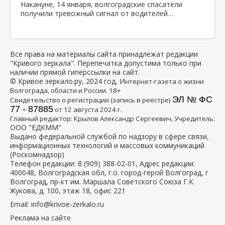
Накануне, 14 января, волгоградские спасатели
получили тревожный сигнал от водителей…
Все права на материалы сайта принадлежат редакции
"Кривого зеркала". Перепечатка допустима только при
наличии прямой гиперссылки на сайт.
© Кривое зеркало.ру, 2024 год, И
нтернет-газета о жизни
Волгограда, области и России. 18+
ЭЛ № ФС
Свидетельство о регистрации (запись в реестре)
77 - 87885
от 12 августа 2024 г.
:
Главный редактор: Крылов Александр Сергеевич, Учредитель
ООО "ЕДКММ"
Выдано федеральной службой по надзору в сфере связи,
информационных технологий и массовых коммуникаций
(Роскомнадзор)
Телефон редакции:
8 (909) 388-02-01
, Адрес редакции:
400048, Волгоградская обл, г.о. город-герой Волгоград, г
Волгоград, пр-кт им. Маршала Советского Союза Г.К.
Жукова, д. 100, этаж 18, офис 221
Email:
info@krivoe-zerkalo.ru
Реклама на сайте