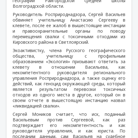
географии Райгородской средней школы
Волгоградской области.
Руководитель Росприроднадзора, Сергей Васильев
обвиняет учительницу Анастасию Сергееву в
клевете, после ее жалоб в вышестоящие инстанции
и правоохранительные органы по поводу
перемещения свалки с токсичными отходами из
Кировского района в Светлоярский.
Экоактивистку, члена Русского географического
общества, учительницу с профильным
образованием «Экология» призывают ответить за
клевету в отношении Васильева, как
некомпетентного руководителя регионального
управления Росприроднадзора, а также оценку его
действий, как геноцид окружающей среды, который
является результатом перевозки токсичных
отходов из одного места в другое, который он в
своем отчете в вышестоящую инстанцию назвал
«ликвидацией свалки».
Сергей Моников считает, что иск, поданный
Васильевым против Сергеевой, как раз
подтверждает его некомпетентность и как
руководителя управления, и как юриста. По
последним данным, сам Васильев на судебное