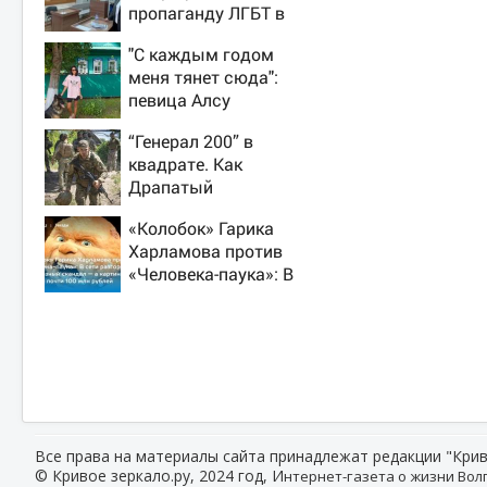
пропаганду ЛГБТ в
интернете - Новости
"С каждым годом
на Вести.ru
меня тянет сюда":
певица Алсу
приехала в
“Генерал 200” в
татарскую деревню,
квадрате. Как
где прошло ее
Драпатый
детство 07/08/2026
переплюнул
– Новости
«Колобок» Гарика
Сырского
Харламова против
«Человека-паука»: В
сети разгорелся
грандиозный
скандал — а
картина уже
собрала почти 100
млн рублей
Все права на материалы сайта принадлежат редакции "Крив
© Кривое зеркало.ру, 2024 год, И
нтернет-газета о жизни Волг