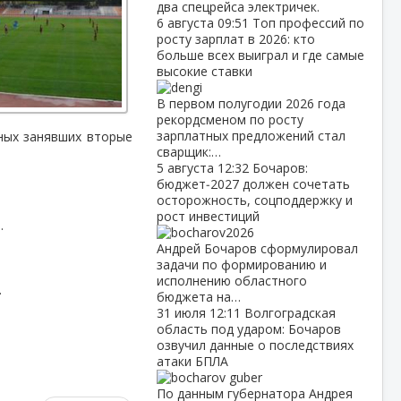
два спецрейса электричек.
6 августа
09:51
Топ профессий по
росту зарплат в 2026: кто
больше всех выиграл и где самые
высокие ставки
В первом полугодии 2026 года
рекордсменом по росту
зарплатных предложений стал
ных занявших вторые
сварщик:…
5 августа
12:32
Бочаров:
бюджет‑2027 должен сочетать
осторожность, соцподдержку и
рост инвестиций
.
Андрей Бочаров сформулировал
задачи по формированию и
исполнению областного
.
бюджета на…
31 июля
12:11
Волгоградская
область под ударом: Бочаров
озвучил данные о последствиях
атаки БПЛА
По данным губернатора Андрея