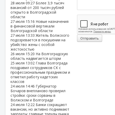
28 июля
09:27
Более 3,9 тысяч
вакансий от 200 тысяч рублей
открыто в Волгоградской
области
27 июля
15:16
Новые назначения
в финансовой вертикали
Волгоградской области
27 июля
13:33
Житель Волжского
Отправить
подозревается в покушении на
убийство жены с особой
жестокостью
26 июля
15:20
На Волгоградскую
область надвигается шторм
25 июля
13:02
Глава Волгограда
поздравил сотрудников СК с
профессиональным праздником и
отметил работу кадетских
классов
24 июля
14:46
Губернатор
Бочаров внепланово проверил
стройки: сроки сорваны в
Волжском и Волгограде
24 июля
12:22
Банки сокращают
вакансии, но активно поднимают
зарплаты: главные тренды рынка