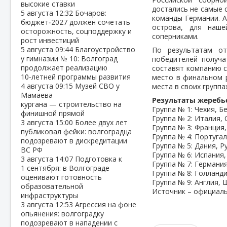
высокие ставки
достались не самые 
5 августа
12:32
Бочаров:
команды Германии. А
бюджет‑2027 должен сочетать
острова, для наш
осторожность, соцподдержку и
соперниками.
рост инвестиций
5 августа
09:44
Благоустройство
По результатам от
у гимназии № 10: Волгоград
победителей получа
продолжает реализацию
составят компанию 
10‑летней программы развития
место в финальном 
4 августа
09:15
Музей СВО у
места в своих группа
Мамаева
Результаты жеребь
кургана — строительство на
Группа № 1: Чехия, Б
финишной прямой
Группа № 2: Италия, 
3 августа
15:00
Более двух лет
Группа № 3: Франция
публиковал фейки: волгоградца
Группа № 4: Португал
подозревают в дискредитации
Группа № 5: Дания, Р
ВС РФ
Группа № 6: Испания,
3 августа
14:07
Подготовка к
Группа № 7: Германия
1 сентября: в Волгограде
Группа № 8: Голланди
оценивают готовность
Группа № 9: Англия, 
образовательной
Источник – официаль
инфраструктуры
3 августа
12:53
Агрессия на фоне
опьянения: волгоградку
подозревают в нападении с