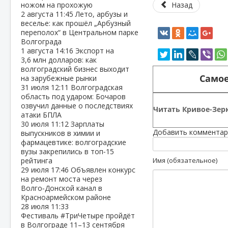
ножом на прохожую
Назад
2 августа
11:45
Лето, арбузы и
веселье: как прошёл „Арбузный
переполох“ в Центральном парке
Волгограда
1 августа
14:16
Экспорт на
3,6 млн долларов: как
волгоградский бизнес выходит
Самое
на зарубежные рынки
31 июля
12:11
Волгоградская
область под ударом: Бочаров
озвучил данные о последствиях
Читать Кривое-Зерк
атаки БПЛА
30 июля
11:12
Зарплаты
Добавить комментар
выпускников в химии и
фармацевтике: волгоградские
вузы закрепились в топ‑15
рейтинга
Имя (обязательное)
29 июля
17:46
Объявлен конкурс
на ремонт моста через
Волго‑Донской канал в
Красноармейском районе
28 июля
11:33
Фестиваль #ТриЧетыре пройдёт
в Волгограде 11–13 сентября