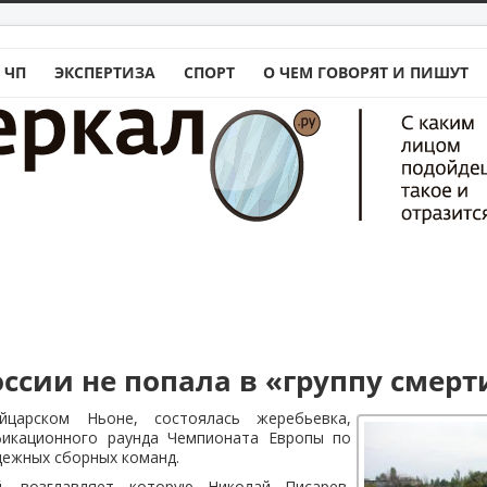
 ЧП
ЭКСПЕРТИЗА
СПОРТ
О ЧЕМ ГОВОРЯТ И ПИШУТ
оссии не попала в «группу смерт
царском Ньоне, состоялась жеребьевка,
фикационного раунда Чемпионата Европы по
дежных сборных команд.
й, возглавляет которую Николай Писарев,