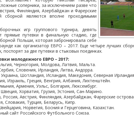
сложные соперники, за исключением разве что
встрия, Финляндия, Азербайджан и Фарерские
ей сборной являются вполне проходимыми
борочных игр группового турнира, девять
т прямые путевки в финальную стадию, где
сборной Польши, которая забронировала себе
раунде как организатор ЕВРО – 2017. Еще четыре лучших сбор
х, поспорят за две путевки в стыковых поединках.
евки молодежного ЕВРО – 2017:
ельгия, Черногория, Молдова, Латвия, Мальта.
Сербия, Словения, Ирландия, Литва, Андорра.
, Украина, Шотландия, Исландия, Македония, Северная Ирландия
ия, Израиль, Греция, Венгрия, Албания, Лихтенштейн.
умыния, Армения, Уэльс, Болгария, Люксембург.
 Швеция, Хорватия, Грузия, Эстония, Сан-Марино.
, Россия, Австрия, Финляндия, Азербайджан, Фарерские острова
я, Словакия, Турция, Беларусь, Кипр.
Швейцария, Норвегия, Босния и Герцеговина, Казахстан.
ный сайт Российского Футбольного Союза.