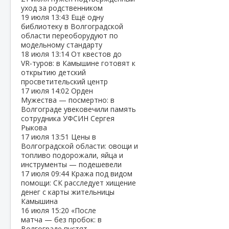
уход за родственником
19 июля
13:43
Ещё одну
библиотеку в Волгоградской
области переоборудуют по
модельному стандарту
18 июля
13:14
От квестов до
VR‑туров: в Камышине готовят к
открытию детский
просветительский центр
17 июля
14:02
Орден
Мужества — посмертно: в
Волгограде увековечили память
сотрудника УФСИН Сергея
Рыкова
17 июля
13:51
Цены в
Волгоградской области: овощи и
топливо подорожали, яйца и
инструменты — подешевели
17 июля
09:44
Кража под видом
помощи: СК расследует хищение
денег с карты жительницы
Камышина
16 июля
15:20
«После
матча — без пробок: в
Волгограде пустят