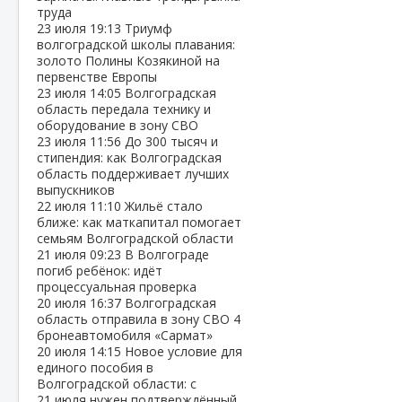
труда
23 июля
19:13
Триумф
волгоградской школы плавания:
золото Полины Козякиной на
первенстве Европы
23 июля
14:05
Волгоградская
область передала технику и
оборудование в зону СВО
23 июля
11:56
До 300 тысяч и
стипендия: как Волгоградская
область поддерживает лучших
выпускников
22 июля
11:10
Жильё стало
ближе: как маткапитал помогает
семьям Волгоградской области
21 июля
09:23
В Волгограде
погиб ребёнок: идёт
процессуальная проверка
20 июля
16:37
Волгоградская
область отправила в зону СВО 4
бронеавтомобиля «Сармат»
20 июля
14:15
Новое условие для
единого пособия в
Волгоградской области: с
21 июля нужен подтверждённый