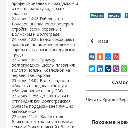
профессиональным праздником и
отметил работу кадетских
классов
Россия
видео
Р
24 июля
14:46
Губернатор
Бочаров внепланово проверил
стройки: сроки сорваны в
Волжском и Волгограде
24 июля
12:22
Банки сокращают
Назад
вакансии, но активно поднимают
зарплаты: главные тренды рынка
труда
23 июля
19:13
Триумф
волгоградской школы плавания:
золото Полины Козякиной на
первенстве Европы
23 июля
14:05
Волгоградская
Самое
область передала технику и
оборудование в зону СВО
23 июля
11:56
До 300 тысяч и
Читать Кривое-Зерк
стипендия: как Волгоградская
область поддерживает лучших
выпускников
22 июля
11:10
Жильё стало
Похожие нов
ближе: как маткапитал помогает
семьям Волгоградской области