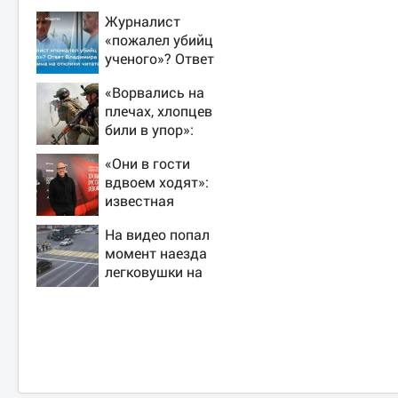
Журналист
«пожалел убийц
ученого»? Ответ
Владимира
«Ворвались на
Ворсобина на
плечах, хлопцев
отклики читателей
били в упор»:
Алексеево-
«Они в гости
Дружковка стала
вдвоем ходят»:
могильником для
известная
«птах Мадьяра»
журналистка
На видео попал
подтвердила роман
момент наезда
Бондарчука и
легковушки на
Исаковой
пешеходов, где
пострадали
минимум восемь
человек 06/08/2026
– Новости