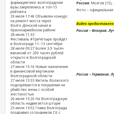
фармацевтике: волгоградские
Россия
: Мозгов (15),
вузы закрепились в топ‑15
Фото – официальная
рейтинга
29 июля
17:46
Объявлен конкурс
на ремонт моста через
Видео предоставлен
Волго‑Донской канал в
Красноармейском районе
Россия – Венгрия. 
28 июля
11:33
Фестиваль #ТриЧетыре пройдёт
в Волгограде 11–13 сентября
28 июля
09:27
Более 3,9 тысяч
вакансий от 200 тысяч рублей
открыто в Волгоградской
области
27 июля
15:16
Новые назначения
в финансовой вертикали
Россия – Германия.
Волгоградской области
27 июля
13:33
Житель Волжского
подозревается в покушении на
убийство жены с особой
жестокостью
26 июля
15:20
На Волгоградскую
область надвигается шторм
25 июля
13:02
Глава Волгограда
поздравил сотрудников СК с