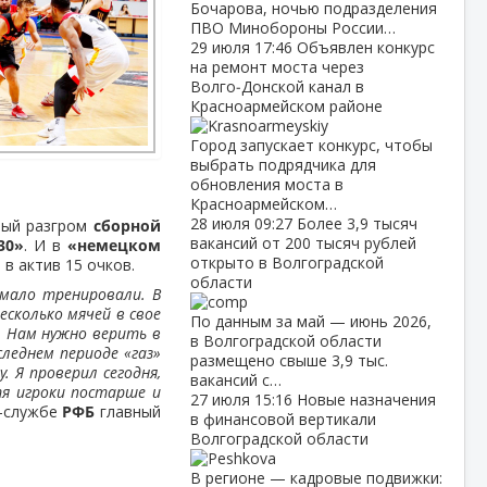
Бочарова, ночью подразделения
ПВО Минобороны России…
29 июля
17:46
Объявлен конкурс
на ремонт моста через
Волго‑Донской канал в
Красноармейском районе
Город запускает конкурс, чтобы
выбрать подрядчика для
обновления моста в
Красноармейском…
28 июля
09:27
Более 3,9 тысяч
ный разгром
сборной
вакансий от 200 тысяч рублей
30»
. И в
«немецком
открыто в Волгоградской
 в актив 15 очков.
области
мало тренировали. В
есколько мячей в свое
По данным за май — июнь 2026,
. Нам нужно верить в
в Волгоградской области
следнем периоде «газ»
размещено свыше 3,9 тыс.
. Я проверил сегодня,
вакансий с…
тя игроки постарше и
27 июля
15:16
Новые назначения
с-службе
РФБ
главный
в финансовой вертикали
Волгоградской области
В регионе — кадровые подвижки: