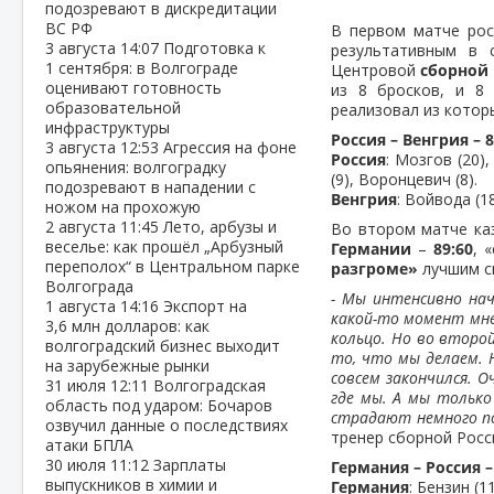
подозревают в дискредитации
ВС РФ
В первом матче ро
3 августа
14:07
Подготовка к
результативным в
1 сентября: в Волгограде
Центровой
сборной
оценивают готовность
из 8 бросков, и 8
образовательной
реализовал из которы
инфраструктуры
Россия – Венгрия – 84
3 августа
12:53
Агрессия на фоне
Россия
: Мозгов (20),
опьянения: волгоградку
(9), Воронцевич (8).
подозревают в нападении с
Венгрия
: Войвода (18
ножом на прохожую
2 августа
11:45
Лето, арбузы и
Во втором матче ка
веселье: как прошёл „Арбузный
Германии
–
89:60
, 
переполох“ в Центральном парке
разгроме»
лучшим с
Волгограда
- Мы интенсивно на
1 августа
14:16
Экспорт на
какой-то момент мне 
3,6 млн долларов: как
кольцо. Но во второ
волгоградский бизнес выходит
то, что мы делаем. Н
на зарубежные рынки
совсем закончился. О
31 июля
12:11
Волгоградская
где мы. А мы только
область под ударом: Бочаров
страдают немного под
озвучил данные о последствиях
тренер сборной Рос
атаки БПЛА
30 июля
11:12
Зарплаты
Германия – Россия – 6
выпускников в химии и
Германия
: Бензин (1