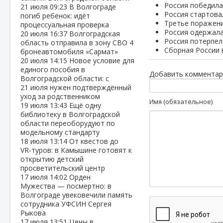
Россия победила
21 июля
09:23
В Волгограде
Россия стартова
погиб ребёнок: идёт
Третье поражени
процессуальная проверка
Россия одержала
20 июля
16:37
Волгоградская
Россия потерпел
область отправила в зону СВО 4
Сборная России 
бронеавтомобиля «Сармат»
20 июля
14:15
Новое условие для
единого пособия в
Добавить комментар
Волгоградской области: с
21 июля нужен подтверждённый
уход за родственником
Имя (обязательное)
19 июля
13:43
Ещё одну
библиотеку в Волгоградской
области переоборудуют по
модельному стандарту
18 июля
13:14
От квестов до
VR‑туров: в Камышине готовят к
открытию детский
просветительский центр
17 июля
14:02
Орден
Мужества — посмертно: в
Волгограде увековечили память
сотрудника УФСИН Сергея
Рыкова
17 июля
13:51
Цены в