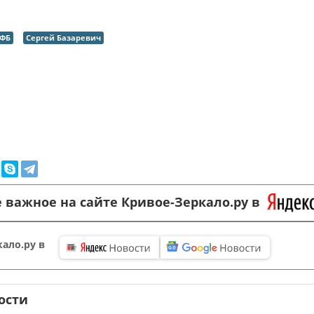
ФБ
Сергей Базаревич
 важное на сайте Кривое-Зеркало.ру в
ало.ру в
ости