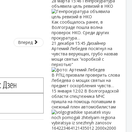
28 марта
15:46
Генпрокуратура
объявила цель ревизий в НКО
Как сообщалось ранее, в
Волгограде пошла волна
проверок НКО. Среди других
прокуратура…
Вперед
21 декабря
15:45
Дизайнер
Артемий Лебедев посягнул на
чувства верующих, грубо назвав
мощи святых "коробкой с
перхотью"
В РПЦ призвали проверить слова
Лебедева о мощах святых на
предмет оскорбления чувств…
15 января
12:02
В Волгоградской
области спецтехника МЧС
пришла на помощь попавшим в
снежный плен автомобилистам