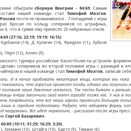
ссияне обыграли
сборную Венгрии
–
84:69
. Самым
 составе нашей команды стал
Тимофей Мозгов
.
 России
почти не промахивался - 7 попаданий с игры
 раз бросал по кольцу соперников со штрафных,
х 6, что в сумме ему принесло 20 набранных очков.
:69 (27:16; 22:19; 19:19; 16:15)
.
 Курбанов (14), Д. Кулагин (14), Фридзон (11), Зубков
), Перл (12), Аллен (9).
занского турнира российские баскетболисты устроили формен
«сделав» соперников во второй половине игры с разницей в
«+
найпером в нашей команде стал
Тимофей Мозгов
, записав себе
чали. И я начал пробовать некоторые вещи, которые мы пока 
показалось, что агрессия принесет плоды, однако мы получили н
й половине наше давление сказалось. Так часто бывало и раньше
емцы вчера закончили свой матч гораздо позже нас. У них в по
чень понравилось, что все наши игроки приносили большую пользу
 лишь в середине подготовки. Радует, что набираем форму, хо
 нагрузками. Все идет нормально, -
рассказал после игры прес
сии
Сергей Базаревич
.
0:89 (10:11; 31:29; 16:29; 3:20)
.
1), Хекманн (10), Штайга (10), Бартл (9), Тиманн (6).