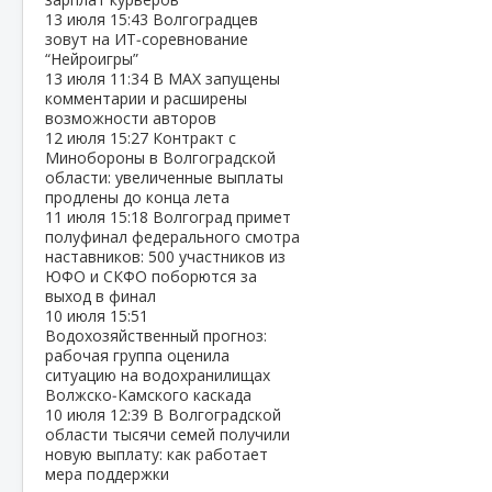
13 июля
15:43
Волгоградцев
зовут на ИТ‑соревнование
“Нейроигры”
13 июля
11:34
В МАХ запущены
комментарии и расширены
возможности авторов
12 июля
15:27
Контракт с
Минобороны в Волгоградской
области: увеличенные выплаты
продлены до конца лета
11 июля
15:18
Волгоград примет
полуфинал федерального смотра
наставников: 500 участников из
ЮФО и СКФО поборются за
выход в финал
10 июля
15:51
Водохозяйственный прогноз:
рабочая группа оценила
ситуацию на водохранилищах
Волжско‑Камского каскада
10 июля
12:39
В Волгоградской
области тысячи семей получили
новую выплату: как работает
мера поддержки