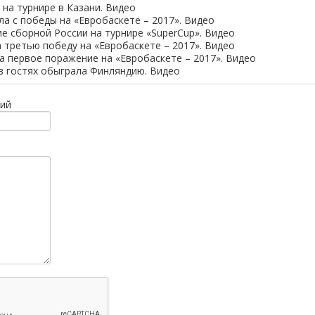
 на турнире в Казани. Видео
ла с победы на «Евробаскете – 2017». Видео
е сборной России на турнире «SuperCup». Видео
 третью победу на «Евробаскете – 2017». Видео
а первое поражение на «Евробаскете – 2017». Видео
в гостях обыграла Финляндию. Видео
ий