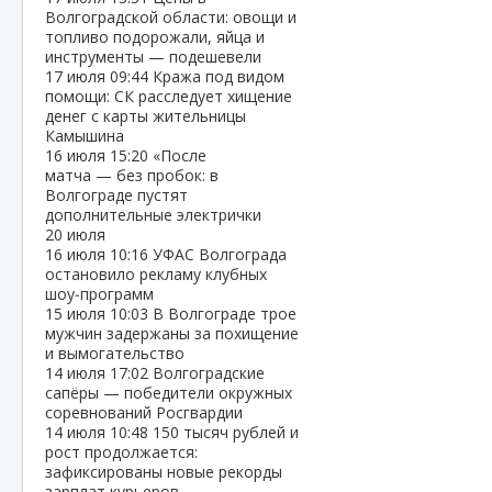
Волгоградской области: овощи и
топливо подорожали, яйца и
инструменты — подешевели
17 июля
09:44
Кража под видом
помощи: СК расследует хищение
денег с карты жительницы
Камышина
16 июля
15:20
«После
матча — без пробок: в
Волгограде пустят
дополнительные электрички
20 июля
16 июля
10:16
УФАС Волгограда
остановило рекламу клубных
шоу‑программ
15 июля
10:03
В Волгограде трое
мужчин задержаны за похищение
и вымогательство
14 июля
17:02
Волгоградские
сапёры — победители окружных
соревнований Росгвардии
14 июля
10:48
150 тысяч рублей и
рост продолжается:
зафиксированы новые рекорды
зарплат курьеров