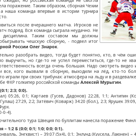
о ожидал, но российская команда не смогла
пела поражение. Таким образом, сборная Чехии
 а наша команда впервые в истории турнира
сто.
овиться после вчерашнего матча. Игроков не
атч подряд. Вся команда сыграла неудачно. Не
я дисциплина. Таким составом мы должны
обыгрывать чешскую сборную, - подвел итог
орной России Олег Знарок
.
ельно разобрать видео, тогда будет понятно, кто, в чём оши
 выручить, но где-то не успел переместиться, где-то не хв
ответственность всегда очень большая. Надо смотреть видео и
и все, кого вызвали в сборную, выходили на лёд, кто-то бо
о играли при своих трибунах: атмосфера на льду и в раздевалке
жбе ФХР голкипер российской команды
Алексей Мурыгин
.
0:1; 2:3; 0:0).
ал) 05:26, 0:1; Картаев (Гусев, Дадонов) 22:28, 1:1; Антипин (К
(Гулаш) 27:29, 2:2; Затёвич (Коварж) 34:20 (бол.), 2:3; Ярушек 39:09,
Фурх.
0-0-4).
ючительного тура Швеция по буллитам нанесла поражение Финл
1:2 Б (0:0; 0:1; 1:0; 0:0; 0:1).
нвалль, Энгквист) – 39:07 (5x4), 0:1; Энлунд (Куусела, Лаюнен) – 4