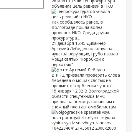
28 марта
15:46
Генпрокуратура
объявила цель ревизий в НКО
Как сообщалось ранее, в
Волгограде пошла волна
проверок НКО. Среди других
прокуратура…
21 декабря
15:45
Дизайнер
Артемий Лебедев посягнул на
чувства верующих, грубо назвав
мощи святых "коробкой с
перхотью"
В РПЦ призвали проверить слова
Лебедева о мощах святых на
предмет оскорбления чувств…
15 января
12:02
В Волгоградской
области спецтехника МЧС
пришла на помощь попавшим в
снежный плен автомобилистам