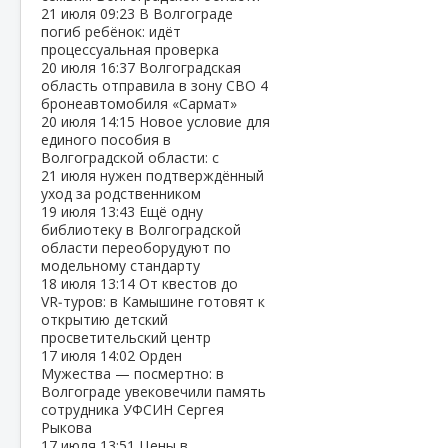
21 июля
09:23
В Волгограде
погиб ребёнок: идёт
процессуальная проверка
20 июля
16:37
Волгоградская
область отправила в зону СВО 4
бронеавтомобиля «Сармат»
20 июля
14:15
Новое условие для
единого пособия в
Волгоградской области: с
21 июля нужен подтверждённый
уход за родственником
19 июля
13:43
Ещё одну
библиотеку в Волгоградской
области переоборудуют по
модельному стандарту
18 июля
13:14
От квестов до
VR‑туров: в Камышине готовят к
открытию детский
просветительский центр
17 июля
14:02
Орден
Мужества — посмертно: в
Волгограде увековечили память
сотрудника УФСИН Сергея
Рыкова
17 июля
13:51
Цены в