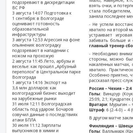
Мало, наверное, кт
подозревают в дискредитации
взять очки, и потер
ВС РФ
стала победителем,
3 августа
14:07
Подготовка к
заняла последнее ме
1 сентября: в Волгограде
оценивают готовность
- Не успели восстан
образовательной
хватило на второй м
инфраструктуры
устраивает игрова
3 августа
12:53
Агрессия на фоне
забивать больше и 
опьянения: волгоградку
главный тренер сб
подозревают в нападении с
- Необходимо внимат
ножом на прохожую
стороны, можно было
2 августа
11:45
Лето, арбузы и
накалённых матчах, 
веселье: как прошёл „Арбузный
хватило. Практическ
переполох“ в Центральном парке
Особенно приятно, чт
Волгограда
рассказал пресс-слу
1 августа
14:16
Экспорт на
3,6 млн долларов: как
Россия – Чехия – 2:4 (
волгоградский бизнес выходит
Голы
: Винцоур (Коук
на зарубежные рынки
25:09, 2:1; Кундратек 
31 июля
12:11
Волгоградская
Вратари
: Мурыгин – 
область под ударом: Бочаров
Штраф
: 6 (2-4-0) – 4 (
озвучил данные о последствиях
В другом матче закл
атаки БПЛА
30 июля
11:12
Зарплаты
Финляндия – Швеция – 
выпускников в химии и
Голы
: Валльмарк (Кро