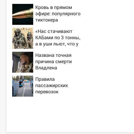
Кровь в прямом
эфире: популярного
тиктокера
застрелили у
«Нас стачивают
ресторана
КАБами по 3 тонны,
а в уши льют, что у
русских «нет
Названа точная
резервов»
причина смерти
Владлена
Татарского -
Правила
Новости на Вести.ru
пассажирских
перевозок
изменятся в РФ с 1
сентября