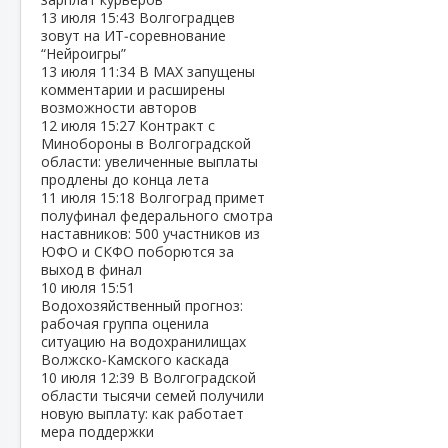
13 июля
15:43
Волгоградцев
зовут на ИТ‑соревнование
“Нейроигры”
13 июля
11:34
В МАХ запущены
комментарии и расширены
возможности авторов
12 июля
15:27
Контракт с
Минобороны в Волгоградской
области: увеличенные выплаты
продлены до конца лета
11 июля
15:18
Волгоград примет
полуфинал федерального смотра
наставников: 500 участников из
ЮФО и СКФО поборются за
выход в финал
10 июля
15:51
Водохозяйственный прогноз:
рабочая группа оценила
ситуацию на водохранилищах
Волжско‑Камского каскада
10 июля
12:39
В Волгоградской
области тысячи семей получили
новую выплату: как работает
мера поддержки