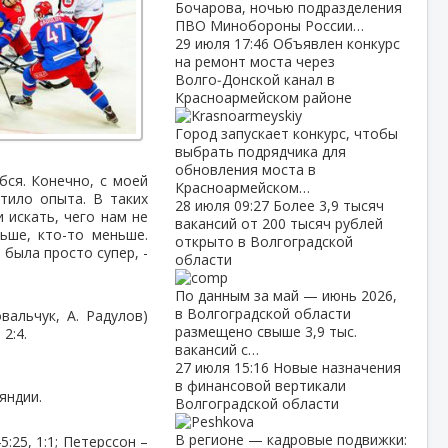
Бочарова, ночью подразделения
ПВО Минобороны России…
29 июля
17:46
Объявлен конкурс
на ремонт моста через
Волго‑Донской канал в
Красноармейском районе
Город запускает конкурс, чтобы
выбрать подрядчика для
обновления моста в
бся. Конечно, с моей
Красноармейском…
атило опыта. В таких
28 июля
09:27
Более 3,9 тысяч
 искать, чего нам не
вакансий от 200 тысяч рублей
льше, кто-то меньше.
открыто в Волгоградской
 была просто супер, -
области
По данным за май — июнь 2026,
в Волгоградской области
овальчук, А. Радулов)
размещено свыше 3,9 тыс.
 2:4.
вакансий с…
27 июля
15:16
Новые назначения
в финансовой вертикали
яндии.
Волгоградской области
В регионе — кадровые подвижки:
5:25, 1:1; Петерссон –