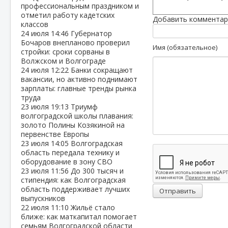
профессиональным праздником и
отметил работу кадетских
Добавить комментар
классов
24 июля
14:46
Губернатор
Бочаров внепланово проверил
Имя (обязательное)
стройки: сроки сорваны в
Волжском и Волгограде
24 июля
12:22
Банки сокращают
вакансии, но активно поднимают
зарплаты: главные тренды рынка
труда
23 июля
19:13
Триумф
волгоградской школы плавания:
золото Полины Козякиной на
первенстве Европы
23 июля
14:05
Волгоградская
область передала технику и
оборудование в зону СВО
23 июля
11:56
До 300 тысяч и
стипендия: как Волгоградская
область поддерживает лучших
Отправить
выпускников
22 июля
11:10
Жильё стало
ближе: как маткапитал помогает
семьям Волгоградской области