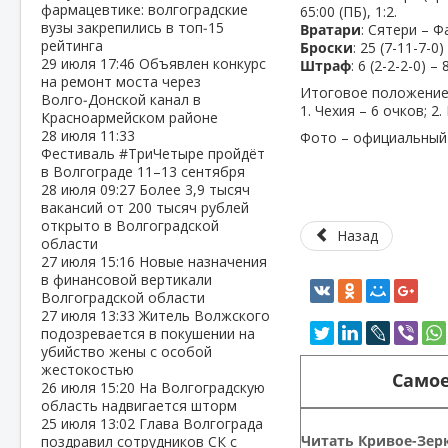
фармацевтике: волгоградские
65:00 (ПБ), 1:2.
вузы закрепились в топ‑15
Вратари
: Сятери – Ф
рейтинга
Броски
: 25 (7-11-7-0)
29 июля
17:46
Объявлен конкурс
Штраф
: 6 (2-2-2-0) – 
на ремонт моста через
Итоговое положение
Волго‑Донской канал в
1. Чехия – 6 очков; 2
Красноармейском районе
28 июля
11:33
Фото – официальный
Фестиваль #ТриЧетыре пройдёт
в Волгограде 11–13 сентября
28 июля
09:27
Более 3,9 тысяч
вакансий от 200 тысяч рублей
открыто в Волгоградской
Назад
области
27 июля
15:16
Новые назначения
в финансовой вертикали
Волгоградской области
27 июля
13:33
Житель Волжского
подозревается в покушении на
убийство жены с особой
жестокостью
Самое
26 июля
15:20
На Волгоградскую
область надвигается шторм
25 июля
13:02
Глава Волгограда
Читать Кривое-Зерк
поздравил сотрудников СК с