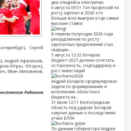
два спецрейса электричек.
6 августа
09:51
Топ профессий по
росту зарплат в 2026: кто
больше всех выиграл и где самые
высокие ставки
В первом полугодии 2026 года
рекордсменом по росту
зарплатных предложений стал
атеринбург), Сергей
сварщик:…
5 августа
12:32
Бочаров:
бюджет‑2027 должен сочетать
), Андрей Афанасьев,
осторожность, соцподдержку и
пром-Югра», Югорск),
рост инвестиций
вич, Иван Милованов,
Андрей Бочаров сформулировал
задачи по формированию и
исполнению областного
онстантин Родионов
бюджета на…
31 июля
12:11
Волгоградская
область под ударом: Бочаров
озвучил данные о последствиях
атаки БПЛА
По данным губернатора Андрея