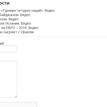
ости
 «Турнире четырех наций». Видео
рбайджаном. Видео
аном. Видео
или Испании. Видео
 на ЕВРО – 2018. Видео
ы сыграют с Ираном
ий