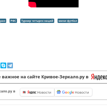
ран
РФС
Турнир четырех наций
мини-футбол
 важное на сайте Кривое-Зеркало.ру в
ало.ру в