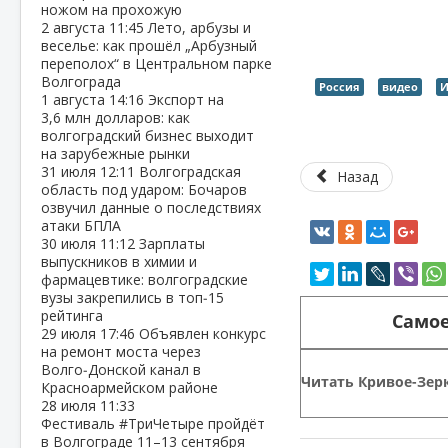
ножом на прохожую
2 августа
11:45
Лето, арбузы и
веселье: как прошёл „Арбузный
переполох“ в Центральном парке
Волгограда
Россия
видео
И
1 августа
14:16
Экспорт на
3,6 млн долларов: как
волгоградский бизнес выходит
на зарубежные рынки
31 июля
12:11
Волгоградская
Назад
область под ударом: Бочаров
озвучил данные о последствиях
атаки БПЛА
30 июля
11:12
Зарплаты
выпускников в химии и
фармацевтике: волгоградские
вузы закрепились в топ‑15
рейтинга
Самое
29 июля
17:46
Объявлен конкурс
на ремонт моста через
Волго‑Донской канал в
Читать Кривое-Зерк
Красноармейском районе
28 июля
11:33
Фестиваль #ТриЧетыре пройдёт
в Волгограде 11–13 сентября