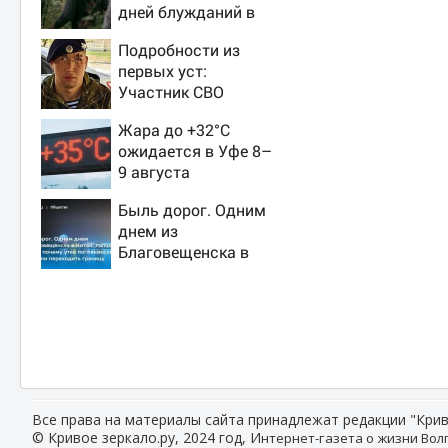
дней блужданий в
тайге
Подробности из
первых уст:
Участник СВО
рассказал, что
Жара до +32°C
спасло его в
ожидается в Уфе 8–
схватке с медведем
9 августа
Быль дорог. Одним
днем из
Благовещенска в
Китай, лапша, мемы,
и почему утке по-
пекински запретили
переходить границу
Все права на материалы сайта принадлежат редакции "Крив
© Кривое зеркало.ру, 2024 год, И
нтернет-газета о жизни Волг