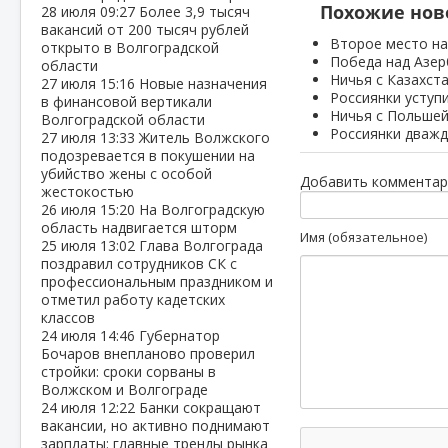
Похожие нов
28 июля
09:27
Более 3,9 тысяч
вакансий от 200 тысяч рублей
Второе место на
открыто в Волгоградской
Победа над Азе
области
Ничья с Казахст
27 июля
15:16
Новые назначения
Россиянки уступ
в финансовой вертикали
Ничья с Польшей
Волгоградской области
Россиянки дважд
27 июля
13:33
Житель Волжского
подозревается в покушении на
убийство жены с особой
Добавить комментар
жестокостью
26 июля
15:20
На Волгоградскую
область надвигается шторм
Имя (обязательное)
25 июля
13:02
Глава Волгограда
поздравил сотрудников СК с
профессиональным праздником и
отметил работу кадетских
классов
24 июля
14:46
Губернатор
Бочаров внепланово проверил
стройки: сроки сорваны в
Волжском и Волгограде
24 июля
12:22
Банки сокращают
вакансии, но активно поднимают
зарплаты: главные тренды рынка