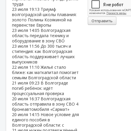
труда
23 июля
19:13
Триумф
волгоградской школы плавания:
золото Полины Козякиной на
Отправить
первенстве Европы
23 июля
14:05
Волгоградская
область передала технику и
оборудование в зону СВО
23 июля
11:56
До 300 тысяч и
стипендия: как Волгоградская
область поддерживает лучших
выпускников
22 июля
11:10
Жильё стало
ближе: как маткапитал помогает
семьям Волгоградской области
21 июля
09:23
В Волгограде
погиб ребёнок: идёт
процессуальная проверка
20 июля
16:37
Волгоградская
область отправила в зону СВО 4
бронеавтомобиля «Сармат»
20 июля
14:15
Новое условие для
единого пособия в
Волгоградской области: с
21 июля нужен подтверждённый