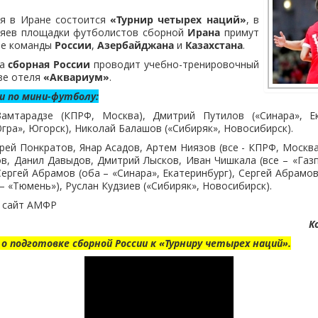
ря в Иране состоится
«Турнир четырех наций»
, в
зяев площадки футболистов сборной
Ирана
примут
ые команды
России
,
Азербайджана
и
Казахстана
.
ра
сборная России
проводит учебно-тренировочный
зе отеля
«Аквариум»
.
и по мини-футболу:
мтарадзе (КПРФ, Москва), Дмитрий Путилов («Синара», Ек
гра», Югорск), Николай Балашов («Сибиряк», Новосибирск).
ей Понкратов, Янар Асадов, Артем Ниязов (все - КПРФ, Москва
, Данил Давыдов, Дмитрий Лысков, Иван Чишкала (все – «Газ
ергей Абрамов (оба – «Синара», Екатеринбург), Сергей Абрамо
– «Тюмень»), Руслан Кудзиев («Сибиряк», Новосибирск).
 сайт АМФР
К
 подготовке сборной России к «Турниру четырех наций».