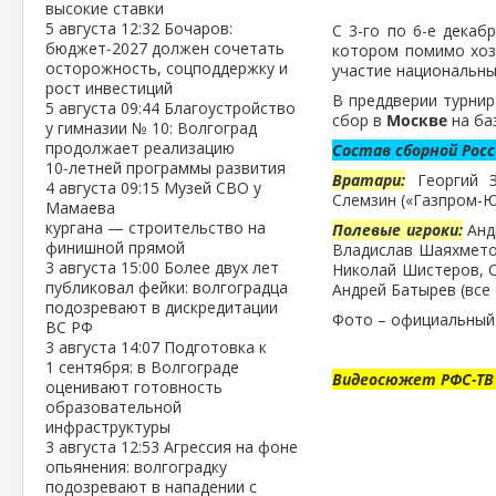
высокие ставки
5 августа
12:32
Бочаров:
С 3-го по 6-е декаб
бюджет‑2027 должен сочетать
котором помимо хо
осторожность, соцподдержку и
участие национальн
рост инвестиций
В преддверии турни
5 августа
09:44
Благоустройство
сбор в
Москве
на ба
у гимназии № 10: Волгоград
продолжает реализацию
Состав сборной Росс
10‑летней программы развития
Вратари:
Георгий За
4 августа
09:15
Музей СВО у
Слемзин («Газпром-Ю
Мамаева
кургана — строительство на
Полевые игроки:
Андр
финишной прямой
Владислав Шаяхметов
3 августа
15:00
Более двух лет
Николай Шистеров, С
публиковал фейки: волгоградца
Андрей Батырев (все 
подозревают в дискредитации
Фото – официальный
ВС РФ
3 августа
14:07
Подготовка к
1 сентября: в Волгограде
Видеосюжет РФС-ТВ о
оценивают готовность
образовательной
инфраструктуры
3 августа
12:53
Агрессия на фоне
опьянения: волгоградку
подозревают в нападении с