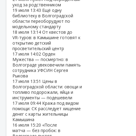
уход за родственником
19 июля
13:43
Ещё одну
библиотеку в Волгоградской
области переоборудуют по
модельному стандарту
18 июля
13:14
От квестов до
VR‑туров: в Камышине готовят к
открытию детский
просветительский центр
17 июля
14:02
Орден
Мужества — посмертно: в
Волгограде увековечили память
сотрудника УФСИН Сергея
Рыкова
17 июля
13:51
Цены в
Волгоградской области: овощи и
топливо подорожали, яйца и
инструменты — подешевели
17 июля
09:44
Кража под видом
помощи: СК расследует хищение
денег с карты жительницы
Камышина
16 июля
15:20
«После
матча — без пробок: в
Волгограде пустят