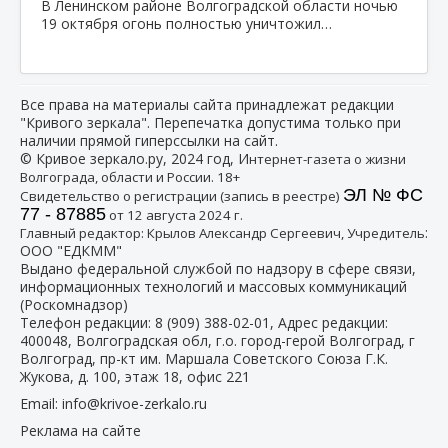
В Ленинском районе Волгоградской области ночью
19 октября огонь полностью уничтожил…
Все права на материалы сайта принадлежат редакции
"Кривого зеркала". Перепечатка допустима только при
наличии прямой гиперссылки на сайт.
© Кривое зеркало.ру, 2024 год, И
нтернет-газета о жизни
Волгограда, области и России. 18+
ЭЛ № ФС
Свидетельство о регистрации (запись в реестре)
77 - 87885
от 12 августа 2024 г.
:
Главный редактор: Крылов Александр Сергеевич, Учредитель
ООО "ЕДКММ"
Выдано федеральной службой по надзору в сфере связи,
информационных технологий и массовых коммуникаций
(Роскомнадзор)
Телефон редакции:
8 (909) 388-02-01
, Адрес редакции:
400048, Волгоградская обл, г.о. город-герой Волгоград, г
Волгоград, пр-кт им. Маршала Советского Союза Г.К.
Жукова, д. 100, этаж 18, офис 221
Email:
info@krivoe-zerkalo.ru
Реклама на сайте