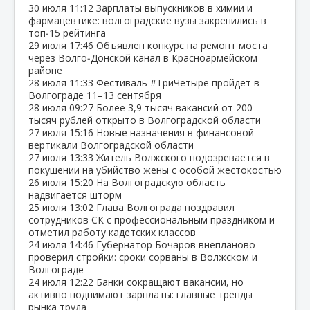
30 июля
11:12
Зарплаты выпускников в химии и
фармацевтике: волгоградские вузы закрепились в
топ‑15 рейтинга
29 июля
17:46
Объявлен конкурс на ремонт моста
через Волго‑Донской канал в Красноармейском
районе
28 июля
11:33
Фестиваль #ТриЧетыре пройдёт в
Волгограде 11–13 сентября
28 июля
09:27
Более 3,9 тысяч вакансий от 200
тысяч рублей открыто в Волгоградской области
27 июля
15:16
Новые назначения в финансовой
вертикали Волгоградской области
27 июля
13:33
Житель Волжского подозревается в
покушении на убийство жены с особой жестокостью
26 июля
15:20
На Волгоградскую область
надвигается шторм
25 июля
13:02
Глава Волгограда поздравил
сотрудников СК с профессиональным праздником и
отметил работу кадетских классов
24 июля
14:46
Губернатор Бочаров внепланово
проверил стройки: сроки сорваны в Волжском и
Волгограде
24 июля
12:22
Банки сокращают вакансии, но
активно поднимают зарплаты: главные тренды
рынка труда