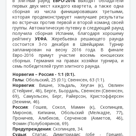
в элитный раунд
ЕВРО-2016
выходят обладатели
первых двух мест каждого квартета, а также одна
сборная из числа финишировавших третьими,
которая продемонстрирует наилучшие результаты
во встречах против первой и второй команд своей
группы. Автоматическую путевку в следующий раунд
получила сборная Испании, благодаря хорошему
рейтингу
УЕФА
. Жеребьевка решающего раунда
состоится 3-го декабря в Швейцарии. Турнир
запланирован на весну 2016 года. В финале
Евро-2016 примут участие восемь юношеских
сборных. Германия на правах хозяйки турнира, и
семь победителей групп элитного раунда.
Норвегия – Россия - 1:1 (0:1).
Голы
: Обольский, 25 (0:1); Свеннсен, 63 (1:1).
Норвегия
: Вишне, Ульдаль, Хеуган (к), Овлиен
(Стейринг, 46), Берге, Бьордаль, Свеннсен (Свеннсен,
69), Самуэльсен, Берг, Райерсон, Кристофферсен
(Зехнини, 46).
Россия
: Гошев, Сокол, Мамин (к), Скопинцев,
Миронов, Кипиани, Обольский (Мелкадзе, 77),
Проничев, Алибеков, Серченков (Ахметов, 46),
Фомин (Полубояринов, 69).
Предупреждения
: Скопинцев, 34.
Судьи
: Спатас, Димитриадис (обе - Греция),