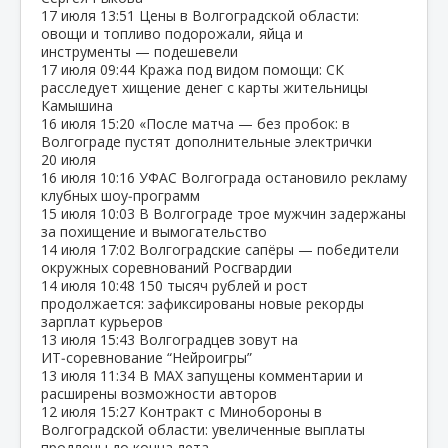
17 июля
13:51
Цены в Волгоградской области:
овощи и топливо подорожали, яйца и
инструменты — подешевели
17 июля
09:44
Кража под видом помощи: СК
расследует хищение денег с карты жительницы
Камышина
16 июля
15:20
«После матча — без пробок: в
Волгограде пустят дополнительные электрички
20 июля
16 июля
10:16
УФАС Волгограда остановило рекламу
клубных шоу‑программ
15 июля
10:03
В Волгограде трое мужчин задержаны
за похищение и вымогательство
14 июля
17:02
Волгоградские сапёры — победители
окружных соревнований Росгвардии
14 июля
10:48
150 тысяч рублей и рост
продолжается: зафиксированы новые рекорды
зарплат курьеров
13 июля
15:43
Волгоградцев зовут на
ИТ‑соревнование “Нейроигры”
13 июля
11:34
В МАХ запущены комментарии и
расширены возможности авторов
12 июля
15:27
Контракт с Минобороны в
Волгоградской области: увеличенные выплаты
продлены до конца лета