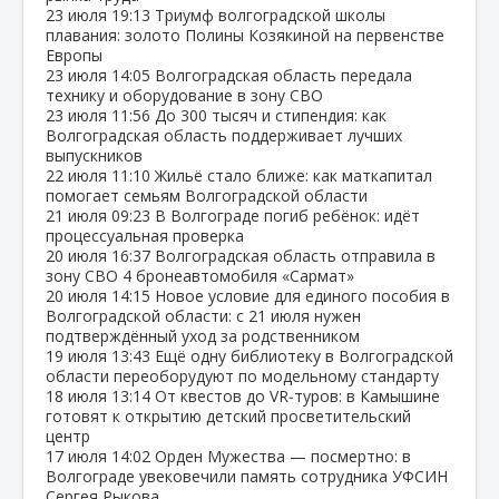
23 июля
19:13
Триумф волгоградской школы
плавания: золото Полины Козякиной на первенстве
Европы
23 июля
14:05
Волгоградская область передала
технику и оборудование в зону СВО
23 июля
11:56
До 300 тысяч и стипендия: как
Волгоградская область поддерживает лучших
выпускников
22 июля
11:10
Жильё стало ближе: как маткапитал
помогает семьям Волгоградской области
21 июля
09:23
В Волгограде погиб ребёнок: идёт
процессуальная проверка
20 июля
16:37
Волгоградская область отправила в
зону СВО 4 бронеавтомобиля «Сармат»
20 июля
14:15
Новое условие для единого пособия в
Волгоградской области: с 21 июля нужен
подтверждённый уход за родственником
19 июля
13:43
Ещё одну библиотеку в Волгоградской
области переоборудуют по модельному стандарту
18 июля
13:14
От квестов до VR‑туров: в Камышине
готовят к открытию детский просветительский
центр
17 июля
14:02
Орден Мужества — посмертно: в
Волгограде увековечили память сотрудника УФСИН
Сергея Рыкова