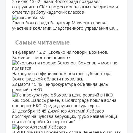
25 июля
13:02
Глава Волгограда поздравил
сотрудников СК с профессиональным праздником и
отметил работу кадетских классов
Глава Волгограда Владимир Марченко принял
участие в коллегии Следственного управления СК…
Самые читаемые
14 февраля
12:21
Сколько ни говори: Боженов,
Боженов – мост не появится
Накануне на официальном портале губернатора
Волгоградской области появилась…
28 марта
15:46
Генпрокуратура объявила цель
ревизий в НКО
Как сообщалось ранее, в Волгограде пошла волна
проверок НКО. Среди других прокуратура…
21 декабря
15:45
Дизайнер Артемий Лебедев
посягнул на чувства верующих, грубо назвав мощи
святых "коробкой с перхотью"
В РПЦ призвали проверить слова Лебедева о мощах