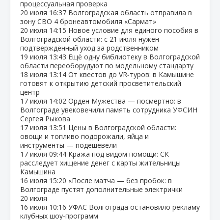
процессуальная проверка
20 июля
16:37
Волгоградская область отправила в
зону СВО 4 бронеавтомобиля «Сармат»
20 июля
14:15
Новое условие для единого пособия в
Волгоградской области: с 21 июля нужен
подтверждённый уход за родственником
19 июля
13:43
Ещё одну библиотеку в Волгоградской
области переоборудуют по модельному стандарту
18 июля
13:14
От квестов до VR‑туров: в Камышине
готовят к открытию детский просветительский
центр
17 июля
14:02
Орден Мужества — посмертно: в
Волгограде увековечили память сотрудника УФСИН
Сергея Рыкова
17 июля
13:51
Цены в Волгоградской области:
овощи и топливо подорожали, яйца и
инструменты — подешевели
17 июля
09:44
Кража под видом помощи: СК
расследует хищение денег с карты жительницы
Камышина
16 июля
15:20
«После матча — без пробок: в
Волгограде пустят дополнительные электрички
20 июля
16 июля
10:16
УФАС Волгограда остановило рекламу
клубных шоу‑программ