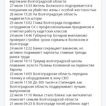
вертикали Волгоградской области
27 июля
13:33
Житель Волжского подозревается в
покушении на убийство жены с особой жестокостью
26 июля
15:20
На Волгоградскую область
надвигается шторм
25 июля
13:02
Глава Волгограда поздравил
сотрудников СК с профессиональным праздником и
отметил работу кадетских классов
24 июля
14:46
Губернатор Бочаров внепланово
проверил стройки: сроки сорваны в Волжском и
Волгограде
24 июля
12:22
Банки сокращают вакансии, но
активно поднимают зарплаты: главные тренды
рынка труда
23 июля
19:13
Триумф волгоградской школы
плавания: золото Полины Козякиной на первенстве
Европы
23 июля
14:05
Волгоградская область передала
технику и оборудование в зону СВО
23 июля
11:56
До 300 тысяч и стипендия: как
Волгоградская область поддерживает лучших
выпускников
22 июля
11:10
Жильё стало ближе: как маткапитал
помогает семьям Волгоградской области
21 июля
09:23
В Волгограде погиб ребёнок: идёт