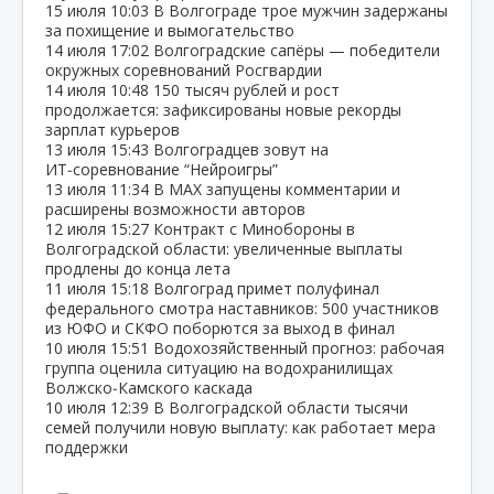
15 июля
10:03
В Волгограде трое мужчин задержаны
за похищение и вымогательство
14 июля
17:02
Волгоградские сапёры — победители
окружных соревнований Росгвардии
14 июля
10:48
150 тысяч рублей и рост
продолжается: зафиксированы новые рекорды
зарплат курьеров
13 июля
15:43
Волгоградцев зовут на
ИТ‑соревнование “Нейроигры”
13 июля
11:34
В МАХ запущены комментарии и
расширены возможности авторов
12 июля
15:27
Контракт с Минобороны в
Волгоградской области: увеличенные выплаты
продлены до конца лета
11 июля
15:18
Волгоград примет полуфинал
федерального смотра наставников: 500 участников
из ЮФО и СКФО поборются за выход в финал
10 июля
15:51
Водохозяйственный прогноз: рабочая
группа оценила ситуацию на водохранилищах
Волжско‑Камского каскада
10 июля
12:39
В Волгоградской области тысячи
семей получили новую выплату: как работает мера
поддержки