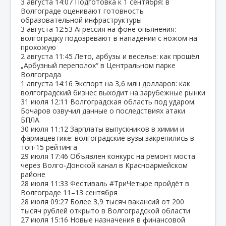
3 августа
14:07
Подготовка к 1 сентября: в
Волгограде оценивают готовность
образовательной инфраструктуры
3 августа
12:53
Агрессия на фоне опьянения:
волгоградку подозревают в нападении с ножом на
прохожую
2 августа
11:45
Лето, арбузы и веселье: как прошёл
„Арбузный переполох“ в Центральном парке
Волгограда
1 августа
14:16
Экспорт на 3,6 млн долларов: как
волгоградский бизнес выходит на зарубежные рынки
31 июля
12:11
Волгоградская область под ударом:
Бочаров озвучил данные о последствиях атаки
БПЛА
30 июля
11:12
Зарплаты выпускников в химии и
фармацевтике: волгоградские вузы закрепились в
топ‑15 рейтинга
29 июля
17:46
Объявлен конкурс на ремонт моста
через Волго‑Донской канал в Красноармейском
районе
28 июля
11:33
Фестиваль #ТриЧетыре пройдёт в
Волгограде 11–13 сентября
28 июля
09:27
Более 3,9 тысяч вакансий от 200
тысяч рублей открыто в Волгоградской области
27 июля
15:16
Новые назначения в финансовой