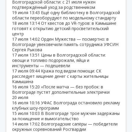
Волгоградской области: с 21 июля нужен
подтверждённый уход за родственником
19 июля
13:43
Ещё одну библиотеку в Волгоградской
области переоборудуют по модельному стандарту
18 июля
13:14
От квестов до VR‑туров: в Камышине
готовят к открытию детский просветительский
центр
17 июля
14:02
Орден Мужества — посмертно: в
Волгограде увековечили память сотрудника УФСИН
Сергея Рыкова
17 июля
13:51
Цены в Волгоградской области:
овощи и топливо подорожали, яйца и
инструменты — подешевели
17 июля
09:44
Кража под видом помощи: СК
расследует хищение денег с карты жительницы
Камышина
16 июля
15:20
«После матча — без пробок: в
Волгограде пустят дополнительные электрички
20 июля
16 июля
10:16
УФАС Волгограда остановило рекламу
клубных шоу‑программ
15 июля
10:03
В Волгограде трое мужчин задержаны
за похищение и вымогательство
14 июля
17:02
Волгоградские сапёры — победители
окружных соревнований Росгвардии