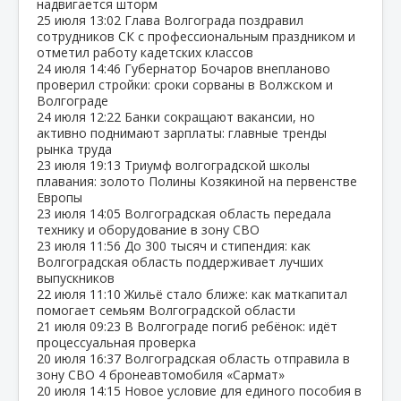
надвигается шторм
25 июля
13:02
Глава Волгограда поздравил
сотрудников СК с профессиональным праздником и
отметил работу кадетских классов
24 июля
14:46
Губернатор Бочаров внепланово
проверил стройки: сроки сорваны в Волжском и
Волгограде
24 июля
12:22
Банки сокращают вакансии, но
активно поднимают зарплаты: главные тренды
рынка труда
23 июля
19:13
Триумф волгоградской школы
плавания: золото Полины Козякиной на первенстве
Европы
23 июля
14:05
Волгоградская область передала
технику и оборудование в зону СВО
23 июля
11:56
До 300 тысяч и стипендия: как
Волгоградская область поддерживает лучших
выпускников
22 июля
11:10
Жильё стало ближе: как маткапитал
помогает семьям Волгоградской области
21 июля
09:23
В Волгограде погиб ребёнок: идёт
процессуальная проверка
20 июля
16:37
Волгоградская область отправила в
зону СВО 4 бронеавтомобиля «Сармат»
20 июля
14:15
Новое условие для единого пособия в