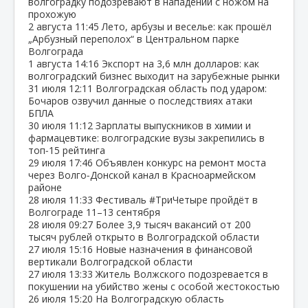
волгоградку подозревают в нападении с ножом на
прохожую
2 августа
11:45
Лето, арбузы и веселье: как прошёл
„Арбузный переполох“ в Центральном парке
Волгограда
1 августа
14:16
Экспорт на 3,6 млн долларов: как
волгоградский бизнес выходит на зарубежные рынки
31 июля
12:11
Волгоградская область под ударом:
Бочаров озвучил данные о последствиях атаки
БПЛА
30 июля
11:12
Зарплаты выпускников в химии и
фармацевтике: волгоградские вузы закрепились в
топ‑15 рейтинга
29 июля
17:46
Объявлен конкурс на ремонт моста
через Волго‑Донской канал в Красноармейском
районе
28 июля
11:33
Фестиваль #ТриЧетыре пройдёт в
Волгограде 11–13 сентября
28 июля
09:27
Более 3,9 тысяч вакансий от 200
тысяч рублей открыто в Волгоградской области
27 июля
15:16
Новые назначения в финансовой
вертикали Волгоградской области
27 июля
13:33
Житель Волжского подозревается в
покушении на убийство жены с особой жестокостью
26 июля
15:20
На Волгоградскую область