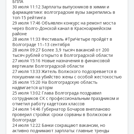
БПЛА
30 июля
11:12
Зарплаты выпускников в химии и
фармацевтике: волгоградские вузы закрепились в
топ‑15 рейтинга
29 июля
17:46
Объявлен конкурс на ремонт моста
через Волго‑Донской канал в Красноармейском
районе
28 июля
11:33
Фестиваль #ТриЧетыре пройдёт в
Волгограде 11–13 сентября
28 июля
09:27
Более 3,9 тысяч вакансий от 200
тысяч рублей открыто в Волгоградской области
27 июля
15:16
Новые назначения в финансовой
вертикали Волгоградской области
27 июля
13:33
Житель Волжского подозревается в
покушении на убийство жены с особой жестокостью
26 июля
15:20
На Волгоградскую область
надвигается шторм
25 июля
13:02
Глава Волгограда поздравил
сотрудников СК с профессиональным праздником и
отметил работу кадетских классов
24 июля
14:46
Губернатор Бочаров внепланово
проверил стройки: сроки сорваны в Волжском и
Волгограде
24 июля
12:22
Банки сокращают вакансии, но
активно поднимают зарплаты: главные тренды