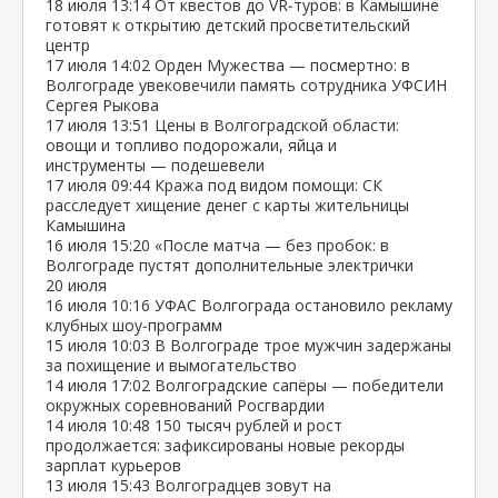
18 июля
13:14
От квестов до VR‑туров: в Камышине
готовят к открытию детский просветительский
центр
17 июля
14:02
Орден Мужества — посмертно: в
Волгограде увековечили память сотрудника УФСИН
Сергея Рыкова
17 июля
13:51
Цены в Волгоградской области:
овощи и топливо подорожали, яйца и
инструменты — подешевели
17 июля
09:44
Кража под видом помощи: СК
расследует хищение денег с карты жительницы
Камышина
16 июля
15:20
«После матча — без пробок: в
Волгограде пустят дополнительные электрички
20 июля
16 июля
10:16
УФАС Волгограда остановило рекламу
клубных шоу‑программ
15 июля
10:03
В Волгограде трое мужчин задержаны
за похищение и вымогательство
14 июля
17:02
Волгоградские сапёры — победители
окружных соревнований Росгвардии
14 июля
10:48
150 тысяч рублей и рост
продолжается: зафиксированы новые рекорды
зарплат курьеров
13 июля
15:43
Волгоградцев зовут на