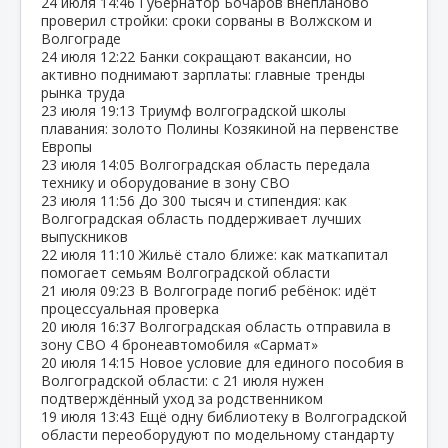
24 июля
14:46
Губернатор Бочаров внепланово
проверил стройки: сроки сорваны в Волжском и
Волгограде
24 июля
12:22
Банки сокращают вакансии, но
активно поднимают зарплаты: главные тренды
рынка труда
23 июля
19:13
Триумф волгоградской школы
плавания: золото Полины Козякиной на первенстве
Европы
23 июля
14:05
Волгоградская область передала
технику и оборудование в зону СВО
23 июля
11:56
До 300 тысяч и стипендия: как
Волгоградская область поддерживает лучших
выпускников
22 июля
11:10
Жильё стало ближе: как маткапитал
помогает семьям Волгоградской области
21 июля
09:23
В Волгограде погиб ребёнок: идёт
процессуальная проверка
20 июля
16:37
Волгоградская область отправила в
зону СВО 4 бронеавтомобиля «Сармат»
20 июля
14:15
Новое условие для единого пособия в
Волгоградской области: с 21 июля нужен
подтверждённый уход за родственником
19 июля
13:43
Ещё одну библиотеку в Волгоградской
области переоборудуют по модельному стандарту