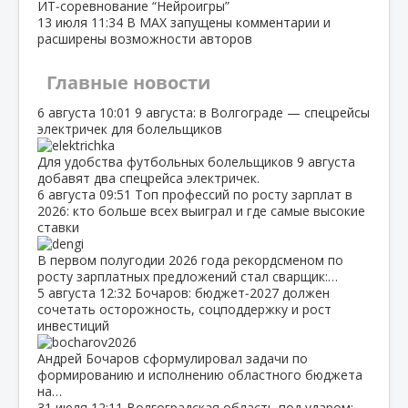
ИТ‑соревнование “Нейроигры”
13 июля
11:34
В МАХ запущены комментарии и
расширены возможности авторов
Главные новости
6 августа
10:01
9 августа: в Волгограде — спецрейсы
электричек для болельщиков
Для удобства футбольных болельщиков 9 августа
добавят два спецрейса электричек.
6 августа
09:51
Топ профессий по росту зарплат в
2026: кто больше всех выиграл и где самые высокие
ставки
В первом полугодии 2026 года рекордсменом по
росту зарплатных предложений стал сварщик:…
5 августа
12:32
Бочаров: бюджет‑2027 должен
сочетать осторожность, соцподдержку и рост
инвестиций
Андрей Бочаров сформулировал задачи по
формированию и исполнению областного бюджета
на…
31 июля
12:11
Волгоградская область под ударом: