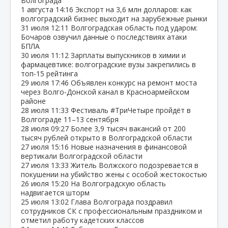
Волгограда
1 августа
14:16
Экспорт на 3,6 млн долларов: как
волгоградский бизнес выходит на зарубежные рынки
31 июля
12:11
Волгоградская область под ударом:
Бочаров озвучил данные о последствиях атаки
БПЛА
30 июля
11:12
Зарплаты выпускников в химии и
фармацевтике: волгоградские вузы закрепились в
топ‑15 рейтинга
29 июля
17:46
Объявлен конкурс на ремонт моста
через Волго‑Донской канал в Красноармейском
районе
28 июля
11:33
Фестиваль #ТриЧетыре пройдёт в
Волгограде 11–13 сентября
28 июля
09:27
Более 3,9 тысяч вакансий от 200
тысяч рублей открыто в Волгоградской области
27 июля
15:16
Новые назначения в финансовой
вертикали Волгоградской области
27 июля
13:33
Житель Волжского подозревается в
покушении на убийство жены с особой жестокостью
26 июля
15:20
На Волгоградскую область
надвигается шторм
25 июля
13:02
Глава Волгограда поздравил
сотрудников СК с профессиональным праздником и
отметил работу кадетских классов