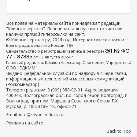
Все права на материалы сайта принадлежат редакции
"Кривого зеркала". Перепечатка допустима только при
наличии прямой гиперссылки на сайт.
© Кривое зеркало.ру, 2024 год, И
нтернет-газета о жизни
Волгограда, области и России. 18+
ЭЛ № ФС
Свидетельство о регистрации (запись в реестре)
77 - 87885
от 12 августа 2024 г.
:
Главный редактор: Крылов Александр Сергеевич, Учредитель
ООО "ЕДКММ"
Выдано федеральной службой по надзору в сфере связи,
информационных технологий и массовых коммуникаций
(Роскомнадзор)
Телефон редакции:
8 (909) 388-02-01
, Адрес редакции:
400048, Волгоградская обл, г.о. город-герой Волгоград, г
Волгоград, пр-кт им. Маршала Советского Союза Г.К.
Жукова, д. 100, этаж 18, офис 221
Email:
info@krivoe-zerkalo.ru
Реклама на сайте
Back to Top