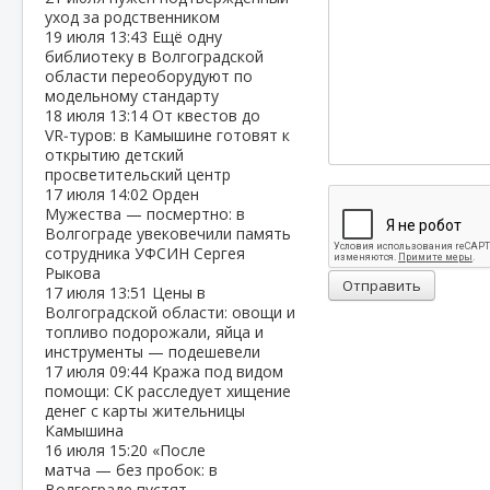
уход за родственником
19 июля
13:43
Ещё одну
библиотеку в Волгоградской
области переоборудуют по
модельному стандарту
18 июля
13:14
От квестов до
VR‑туров: в Камышине готовят к
открытию детский
просветительский центр
17 июля
14:02
Орден
Мужества — посмертно: в
Волгограде увековечили память
сотрудника УФСИН Сергея
Рыкова
Отправить
17 июля
13:51
Цены в
Волгоградской области: овощи и
топливо подорожали, яйца и
инструменты — подешевели
17 июля
09:44
Кража под видом
помощи: СК расследует хищение
денег с карты жительницы
Камышина
16 июля
15:20
«После
матча — без пробок: в
Волгограде пустят