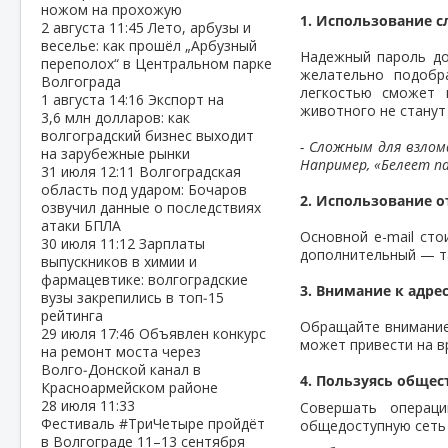
ножом на прохожую
1. Использование 
2 августа
11:45
Лето, арбузы и
веселье: как прошёл „Арбузный
Надежный пароль до
переполох“ в Центральном парке
желательно подобра
Волгограда
легкостью сможет 
1 августа
14:16
Экспорт на
животного не станут
3,6 млн долларов: как
волгоградский бизнес выходит
- Сложным для взлом
на зарубежные рынки
Например, «Белеет пар
31 июля
12:11
Волгоградская
область под ударом: Бочаров
2. Использование 
озвучил данные о последствиях
атаки БПЛА
Основной e-mail сто
30 июля
11:12
Зарплаты
дополнительный — та
выпускников в химии и
фармацевтике: волгоградские
3. Внимание к адре
вузы закрепились в топ‑15
рейтинга
Обращайте внимание 
29 июля
17:46
Объявлен конкурс
может привести на в
на ремонт моста через
Волго‑Донской канал в
4. Пользуясь общес
Красноармейском районе
28 июля
11:33
Совершать операц
Фестиваль #ТриЧетыре пройдёт
общедоступную сеть 
в Волгограде 11–13 сентября