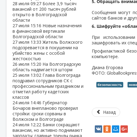
5. Обращать внима
28 июля
09:27
Более 3,9 тысяч
вакансий от 200 тысяч рублей
Сообщения могут по
открыто в Волгоградской
сайтов банков и друг
области
27 июля
15:16
Новые назначения
6. Шифруйте «обла
в финансовой вертикали
Волгоградской области
При использовании
27 июля
13:33
Житель Волжского
зашифровать их спец
подозревается в покушении на
Профилактикой безоп
убийство жены с особой
компьютере.
жестокостью
26 июля
15:20
На Волгоградскую
Диана Егорова
область надвигается шторм
ФОТО: Globallookpres
25 июля
13:02
Глава Волгограда
поздравил сотрудников СК с
безопасность
нов
профессиональным праздником и
отметил работу кадетских
классов
24 июля
14:46
Губернатор
Бочаров внепланово проверил
Назад
стройки: сроки сорваны в
Волжском и Волгограде
24 июля
12:22
Банки сокращают
вакансии, но активно поднимают
зарплаты: главные тренды рынка