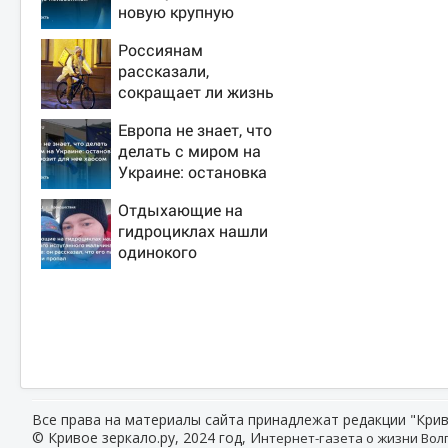
новую крупную
войну в Европе
Россиянам
неизбежной
рассказали,
сокращает ли жизнь
ночная работа
Европа не знает, что
делать с миром на
Украине: остановка
боев грозит для нее
Отдыхающие на
хаосом
гидроциклах нашли
одинокого
испуганного
мальчика на лодке:
он рассказал, что
его папа нырнул и
пропал
Все права на материалы сайта принадлежат редакции "Крив
© Кривое зеркало.ру, 2024 год, И
нтернет-газета о жизни Волг