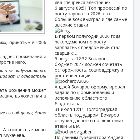
два спецрейса электричек.
6 августа
09:51
Топ профессий по
росту зарплат в 2026: кто
больше всех выиграл и где самые
высокие ставки
В первом полугодии 2026 года
рекордсменом по росту
ых», принятым в 2006
зарплатных предложений стал
сварщик:…
, адрес проживания и
5 августа
12:32
Бочаров:
против него.
бюджет‑2027 должен сочетать
осторожность, соцподдержку и
ти и не задумываются
рост инвестиций
ециалист и основатель
Андрей Бочаров сформулировал
дата рождения может
задачи по формированию и
мация, выложенная в
исполнению областного
бюджета на…
31 июля
12:11
Волгоградская
уге его общения, фото
область под ударом: Бочаров
озвучил данные о последствиях
атаки БПЛА
. А конкретные меры
я Мухачева.
По данным губернатора Андрея