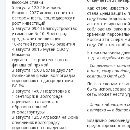
отмечается 28 январ
высокие ставки
5 августа
12:32
Бочаров:
Как стало известно 
бюджет‑2027 должен сочетать
стала Днем защиты п
осторожность, соцподдержку и
году была подписала
рост инвестиций
автоматизирован
5 августа
09:44
Благоустройство
соблюдения законно
у гимназии № 10: Волгоград
хранения персональ
продолжает реализацию
России эта сфера жи
10‑летней программы развития
году. Об этом сооб
4 августа
09:15
Музей СВО у
К персональным данн
Мамаева
т. д., а подобная ин
кургана — строительство на
финишной прямой
- Современные польз
3 августа
15:00
Более двух лет
о том, кому они дове
публиковал фейки: волгоградца
компании Omni Lab.
подозревают в дискредитации
По его словам оста
ВС РФ
быть использована 
3 августа
14:07
Подготовка к
сеть, может нести уг
1 сентября: в Волгограде
оценивают готовность
- Фото с обновками м
образовательной
с отпуска — о датах 
инфраструктуры
3 августа
12:53
Агрессия на фоне
Владимир рекоменду
опьянения: волгоградку
предосторожности пр
подозревают в нападении с