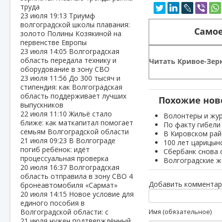
труда
23 июля
19:13
Триумф
волгоградской школы плавания:
Самое
золото Полины Козякиной на
первенстве Европы
23 июля
14:05
Волгоградская
область передала технику и
Читать Кривое-Зерк
оборудование в зону СВО
23 июля
11:56
До 300 тысяч и
стипендия: как Волгоградская
область поддерживает лучших
Похожие нов
выпускников
22 июля
11:10
Жильё стало
Волонтеры и жур
ближе: как маткапитал помогает
По факту гибели
семьям Волгоградской области
В Кировском рай
21 июля
09:23
В Волгограде
100 лет царицын
погиб ребёнок: идёт
Сбербанк снова 
процессуальная проверка
Волгоградские 
20 июля
16:37
Волгоградская
область отправила в зону СВО 4
Добавить комментар
бронеавтомобиля «Сармат»
20 июля
14:15
Новое условие для
единого пособия в
Волгоградской области: с
Имя (обязательное)
21 июля нужен подтверждённый