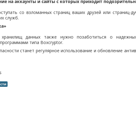
ние на аккаунты и сайты с которых приходит подозритель
ступать со взломанных страниц ваших друзей или страниц-д
их служб.
ка»
 хранилищ данных также нужно позаботиться о надежны
программами типа Boxcryptor.
асности станет регулярное использование и обновление анти
s
ости