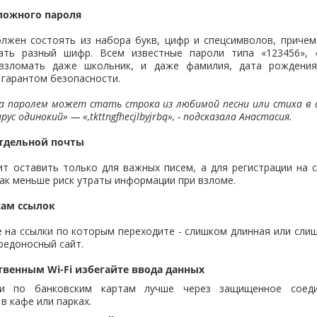
сложного пароля
лжен состоять из набора букв, цифр и спецсимволов, причем
ть разный шифр. Всем известные пароли типа «123456», «
взломать даже школьник, и даже фамилия, дата рождения
 гарантом безопасности.
а паролем может стать строка из любимой песни или стиха в а
ус одинокий» — «,tkttngfhecjlbyjrbq», - подсказала Анастасия.
отдельной почты
ит оставить только для важных писем, а для регистрации на 
к меньше риск утраты информации при взломе.
сам ссылок
на ссылки по которым переходите - слишком длинная или сли
редоносный сайт.
твенным Wi-Fi избегайте ввода данных
ии по банковским картам лучше через защищенное соеди
в кафе или парках.