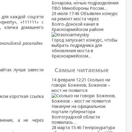
Бочарова, ночью подразделения
ПВО Минобороны России…
29 июля
17:46
Объявлен конкурс
 для каждой соцсети
на ремонт моста через
qwerty», «111111» с
Волго‑Донской канал в
, кличка домашнего
Красноармейском районе
Город запускает конкурс, чтобы
нглийской раскладке.
выбрать подрядчика для
обновления моста в
Красноармейском…
Самые читаемые
сайтах лучше завести
14 февраля
12:21
Сколько ни
говори: Боженов, Боженов –
мост не появится
шком короткая ссылка
Накануне на официальном
портале губернатора
Волгоградской области
нение, а не через
появилась…
28 марта
15:46
Генпрокуратура