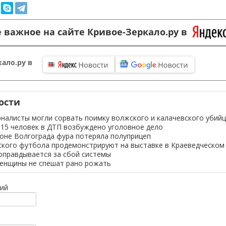
 важное на сайте Кривое-Зеркало.ру в
ало.ру в
ости
налисты могли сорвать поимку волжского и калачевского убий
 15 человек в ДТП возбуждено уголовное дело
оне Волгограда фура потеряла полуприцеп
ского футбола продемонстрируют на выставке в Краеведческом
оправдывается за сбой системы
женщины не спешат рано рожать
ий