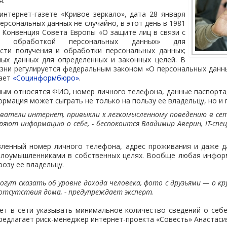
я.
интернет-газете «Кривое зеркало», дата 28 января
ерсональных данных не случайно, в этот день в 1981
 Конвенция Совета Европы «О защите лиц в связи с
ной обработкой персональных данных» для
сти получения и обработки персональных данных;
ных данных для определенных и законных целей. В
зни регулируется федеральным законом «О персональных данн
щает
«Социнформбюро»
.
ым относятся ФИО, номер личного телефона, данные паспорта
формация может сыграть не только на пользу ее владельцу, но и 
ователи интернет, привыкли к легкомысленному поведению в се
ряют информацию о себе, - беспокоится Владимир Аверин, IT-сп
вленный номер личного телефона, адрес проживания и даже 
злоумышленниками в собственных целях. Вообще любая инфор
розу ее владельцу.
огут сказать об уровне дохода человека, фото с друзьями — о кр
отсутствия дома, - предупреждает эксперт.
ет в сети указывать минимальное количество сведений о себе
едлагает риск-менеджер интернет-проекта «Совесть» Анастаси