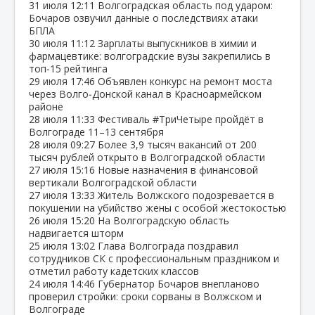
31 июля
12:11
Волгоградская область под ударом:
Бочаров озвучил данные о последствиях атаки
БПЛА
30 июля
11:12
Зарплаты выпускников в химии и
фармацевтике: волгоградские вузы закрепились в
топ‑15 рейтинга
29 июля
17:46
Объявлен конкурс на ремонт моста
через Волго‑Донской канал в Красноармейском
районе
28 июля
11:33
Фестиваль #ТриЧетыре пройдёт в
Волгограде 11–13 сентября
28 июля
09:27
Более 3,9 тысяч вакансий от 200
тысяч рублей открыто в Волгоградской области
27 июля
15:16
Новые назначения в финансовой
вертикали Волгоградской области
27 июля
13:33
Житель Волжского подозревается в
покушении на убийство жены с особой жестокостью
26 июля
15:20
На Волгоградскую область
надвигается шторм
25 июля
13:02
Глава Волгограда поздравил
сотрудников СК с профессиональным праздником и
отметил работу кадетских классов
24 июля
14:46
Губернатор Бочаров внепланово
проверил стройки: сроки сорваны в Волжском и
Волгограде