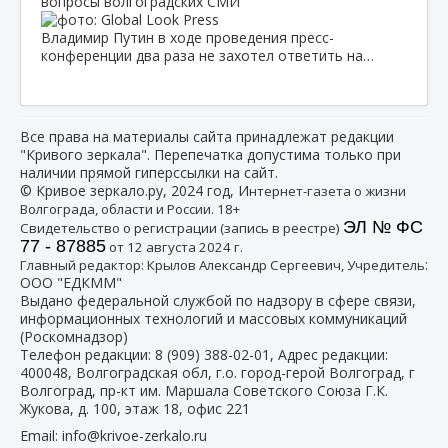
вопросы волгоградских СМИ
Владимир Путин в ходе проведения пресс-
конференции два раза не захотел ответить на…
Все права на материалы сайта принадлежат редакции
"Кривого зеркала". Перепечатка допустима только при
наличии прямой гиперссылки на сайт.
© Кривое зеркало.ру, 2024 год, И
нтернет-газета о жизни
Волгограда, области и России. 18+
ЭЛ № ФС
Свидетельство о регистрации (запись в реестре)
77 - 87885
от 12 августа 2024 г.
:
Главный редактор: Крылов Александр Сергеевич, Учредитель
ООО "ЕДКММ"
Выдано федеральной службой по надзору в сфере связи,
информационных технологий и массовых коммуникаций
(Роскомнадзор)
Телефон редакции:
8 (909) 388-02-01
, Адрес редакции:
400048, Волгоградская обл, г.о. город-герой Волгоград, г
Волгоград, пр-кт им. Маршала Советского Союза Г.К.
Жукова, д. 100, этаж 18, офис 221
Email:
info@krivoe-zerkalo.ru