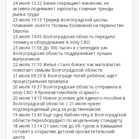
24 июля
12:22
Банки сокращают вакансии, но
активно поднимают зарплаты: главные тренды
рынка труда
23 июля
19:13
Триумф волгоградской школы
плавания: золото Полины Козякиной на первенстве
Европы
23 июля
14:05
Волгоградская область передала
технику и оборудование в зону СВО
23 июля
11:56
До 300 тысяч и стипендия: как
Волгоградская область поддерживает лучших
выпускников
22 июля
11:10
Жильё стало ближе: как маткапитал
помогает семьям Волгоградской области
21 июля
09:23
В Волгограде погиб ребёнок: идёт
процессуальная проверка
20 июля
16:37
Волгоградская область отправила в
зону СВО 4 бронеавтомобиля «Сармат»
20 июля
14:15
Новое условие для единого пособия в
Волгоградской области: с 21 июля нужен
подтверждённый уход за родственником
19 июля
13:43
Ещё одну библиотеку в Волгоградской
области переоборудуют по модельному стандарту
18 июля
13:14
От квестов до VR‑туров: в Камышине
готовят к открытию детский просветительский
центр