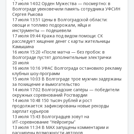
17 июля
14:02
Орден Мужества — посмертно: в
Волгограде увековечили память сотрудника УФСИН
Сергея Рыкова
17 июля
13:51
Цены в Волгоградской области:
овощи и топливо подорожали, яйца и
инструменты — подешевели
17 июля
09:44
Кража под видом помощи: СК
расследует хищение денег с карты жительницы
Камышина
16 июля
15:20
«После матча — без пробок: в
Волгограде пустят дополнительные электрички
20 июля
16 июля
10:16
УФАС Волгограда остановило рекламу
клубных шоу‑программ
15 июля
10:03
В Волгограде трое мужчин задержаны
за похищение и вымогательство
14 июля
17:02
Волгоградские сапёры — победители
окружных соревнований Росгвардии
14 июля
10:48
150 тысяч рублей и рост
продолжается: зафиксированы новые рекорды
зарплат курьеров
13 июля
15:43
Волгоградцев зовут на
ИТ‑соревнование “Нейроигры”
13 июля
11:34
В МАХ запущены комментарии и
расширены возможности авторов