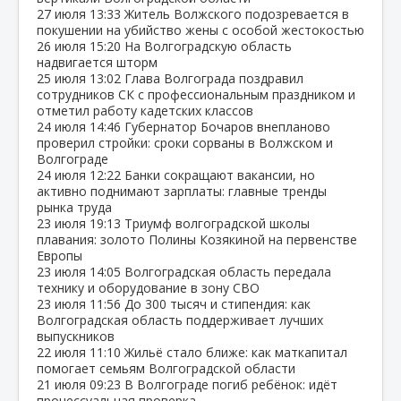
27 июля
13:33
Житель Волжского подозревается в
покушении на убийство жены с особой жестокостью
26 июля
15:20
На Волгоградскую область
надвигается шторм
25 июля
13:02
Глава Волгограда поздравил
сотрудников СК с профессиональным праздником и
отметил работу кадетских классов
24 июля
14:46
Губернатор Бочаров внепланово
проверил стройки: сроки сорваны в Волжском и
Волгограде
24 июля
12:22
Банки сокращают вакансии, но
активно поднимают зарплаты: главные тренды
рынка труда
23 июля
19:13
Триумф волгоградской школы
плавания: золото Полины Козякиной на первенстве
Европы
23 июля
14:05
Волгоградская область передала
технику и оборудование в зону СВО
23 июля
11:56
До 300 тысяч и стипендия: как
Волгоградская область поддерживает лучших
выпускников
22 июля
11:10
Жильё стало ближе: как маткапитал
помогает семьям Волгоградской области
21 июля
09:23
В Волгограде погиб ребёнок: идёт
процессуальная проверка