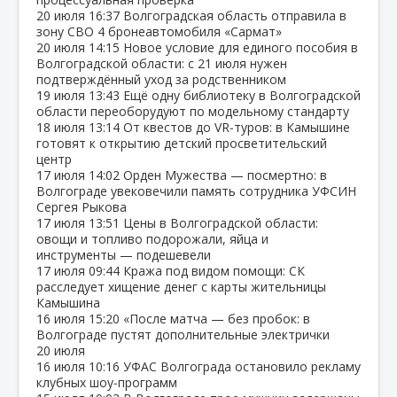
20 июля
16:37
Волгоградская область отправила в
зону СВО 4 бронеавтомобиля «Сармат»
20 июля
14:15
Новое условие для единого пособия в
Волгоградской области: с 21 июля нужен
подтверждённый уход за родственником
19 июля
13:43
Ещё одну библиотеку в Волгоградской
области переоборудуют по модельному стандарту
18 июля
13:14
От квестов до VR‑туров: в Камышине
готовят к открытию детский просветительский
центр
17 июля
14:02
Орден Мужества — посмертно: в
Волгограде увековечили память сотрудника УФСИН
Сергея Рыкова
17 июля
13:51
Цены в Волгоградской области:
овощи и топливо подорожали, яйца и
инструменты — подешевели
17 июля
09:44
Кража под видом помощи: СК
расследует хищение денег с карты жительницы
Камышина
16 июля
15:20
«После матча — без пробок: в
Волгограде пустят дополнительные электрички
20 июля
16 июля
10:16
УФАС Волгограда остановило рекламу
клубных шоу‑программ