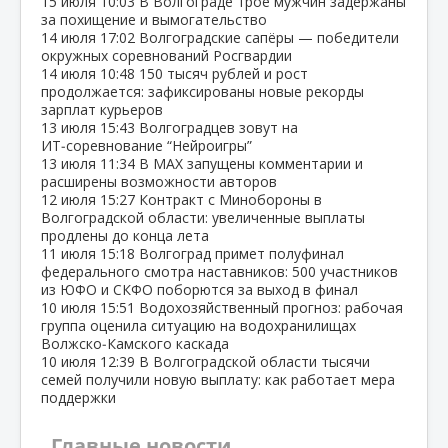
15 июля
10:03
В Волгограде трое мужчин задержаны
за похищение и вымогательство
14 июля
17:02
Волгоградские сапёры — победители
окружных соревнований Росгвардии
14 июля
10:48
150 тысяч рублей и рост
продолжается: зафиксированы новые рекорды
зарплат курьеров
13 июля
15:43
Волгоградцев зовут на
ИТ‑соревнование “Нейроигры”
13 июля
11:34
В МАХ запущены комментарии и
расширены возможности авторов
12 июля
15:27
Контракт с Минобороны в
Волгоградской области: увеличенные выплаты
продлены до конца лета
11 июля
15:18
Волгоград примет полуфинал
федерального смотра наставников: 500 участников
из ЮФО и СКФО поборются за выход в финал
10 июля
15:51
Водохозяйственный прогноз: рабочая
группа оценила ситуацию на водохранилищах
Волжско‑Камского каскада
10 июля
12:39
В Волгоградской области тысячи
семей получили новую выплату: как работает мера
поддержки
Главные новости