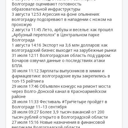
Волгограде оценивают готовность
образовательной инфраструктуры
3 августа
12:53
Агрессия на фоне опьянения:
волгоградку подозревают в нападении с ножом на
прохожую
2 августа
11:45
Лето, арбузы и веселье: как прошёл
„Арбузный переполох“ в Центральном парке
Волгограда
1 августа
14:16
Экспорт на 3,6 млн долларов: как
волгоградский бизнес выходит на зарубежные рынки
31 июля
12:11
Волгоградская область под ударом:
Бочаров озвучил данные о последствиях атаки
БПЛА
30 июля
11:12
Зарплаты выпускников в химии и
фармацевтике: волгоградские вузы закрепились в
топ‑15 рейтинга
29 июля
17:46
Объявлен конкурс на ремонт моста
через Волго‑Донской канал в Красноармейском
районе
28 июля
11:33
Фестиваль #ТриЧетыре пройдёт в
Волгограде 11–13 сентября
28 июля
09:27
Более 3,9 тысяч вакансий от 200
тысяч рублей открыто в Волгоградской области
27 июля
15:16
Новые назначения в финансовой
вертикали Волгоградской области