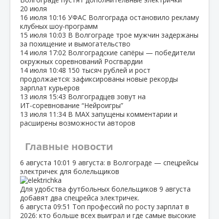
20 июля
16 июля
10:16
УФАС Волгограда остановило рекламу
клубных шоу‑программ
15 июля
10:03
В Волгограде трое мужчин задержаны
за похищение и вымогательство
14 июля
17:02
Волгоградские сапёры — победители
окружных соревнований Росгвардии
14 июля
10:48
150 тысяч рублей и рост
продолжается: зафиксированы новые рекорды
зарплат курьеров
13 июля
15:43
Волгоградцев зовут на
ИТ‑соревнование “Нейроигры”
13 июля
11:34
В МАХ запущены комментарии и
расширены возможности авторов
Главные новости
6 августа
10:01
9 августа: в Волгограде — спецрейсы
электричек для болельщиков
Для удобства футбольных болельщиков 9 августа
добавят два спецрейса электричек.
6 августа
09:51
Топ профессий по росту зарплат в
2026: кто больше всех выиграл и где самые высокие