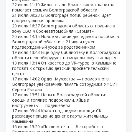
22 июля
11:10
Жильё стало ближе: как маткапитал
помогает семьям Волгоградской области
21 июля
09:23
В Волгограде погиб ребёнок: идёт
процессуальная проверка
20 июля
16:37
Волгоградская область отправила в
зону СВО 4 бронеавтомобиля «Сармат»
20 июля
14:15
Новое условие для единого пособия в
Волгоградской области: с 21 июля нужен
подтверждённый уход за родственником
19 июля
13:43
Ещё одну библиотеку в Волгоградской
области переоборудуют по модельному стандарту
18 июля
13:14
От квестов до VR‑туров: в Камышине
готовят к открытию детский просветительский
центр
17 июля
14:02
Орден Мужества — посмертно: в
Волгограде увековечили память сотрудника УФСИН
Сергея Рыкова
17 июля
13:51
Цены в Волгоградской области:
овощи и топливо подорожали, яйца и
инструменты — подешевели
17 июля
09:44
Кража под видом помощи: СК
расследует хищение денег с карты жительницы
Камышина
16 июля
15:20
«После матча — без пробок: в
Волгограде пустят дополнительные электрички