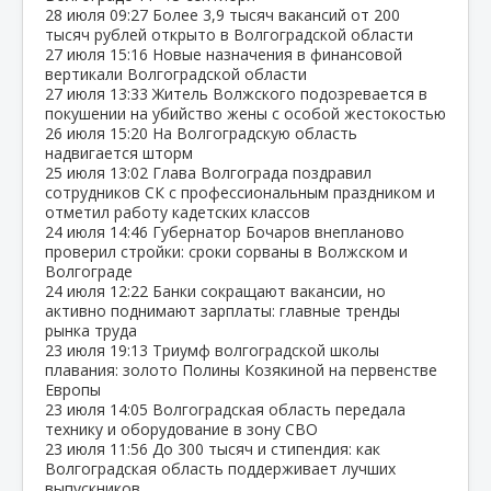
28 июля
09:27
Более 3,9 тысяч вакансий от 200
тысяч рублей открыто в Волгоградской области
27 июля
15:16
Новые назначения в финансовой
вертикали Волгоградской области
27 июля
13:33
Житель Волжского подозревается в
покушении на убийство жены с особой жестокостью
26 июля
15:20
На Волгоградскую область
надвигается шторм
25 июля
13:02
Глава Волгограда поздравил
сотрудников СК с профессиональным праздником и
отметил работу кадетских классов
24 июля
14:46
Губернатор Бочаров внепланово
проверил стройки: сроки сорваны в Волжском и
Волгограде
24 июля
12:22
Банки сокращают вакансии, но
активно поднимают зарплаты: главные тренды
рынка труда
23 июля
19:13
Триумф волгоградской школы
плавания: золото Полины Козякиной на первенстве
Европы
23 июля
14:05
Волгоградская область передала
технику и оборудование в зону СВО
23 июля
11:56
До 300 тысяч и стипендия: как
Волгоградская область поддерживает лучших
выпускников