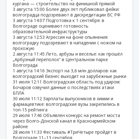
кургана — строительство на финишной прямой
3 августа
15:00
Более двух лет публиковал фейки:
волгоградца подозревают в дискредитации ВС РФ
3 августа
14:07
Подготовка к 1 сентября: в
Волгограде оценивают готовность
образовательной инфраструктуры
3 августа
12:53
Агрессия на фоне опьянения:
волгоградку подозревают в нападении с ножом на
прохожую
2 августа
11:45
Лето, арбузы и веселье: как прошёл
„Арбузный переполох“ в Центральном парке
Волгограда
1 августа
14:16
Экспорт на 3,6 млн долларов: как
волгоградский бизнес выходит на зарубежные рынки
31 июля
12:11
Волгоградская область под ударом:
Бочаров озвучил данные о последствиях атаки
БПЛА
30 июля
11:12
Зарплаты выпускников в химии и
фармацевтике: волгоградские вузы закрепились в
топ‑15 рейтинга
29 июля
17:46
Объявлен конкурс на ремонт моста
через Волго‑Донской канал в Красноармейском
районе
28 июля
11:33
Фестиваль #ТриЧетыре пройдёт в
Волгограде 11–13 сентября