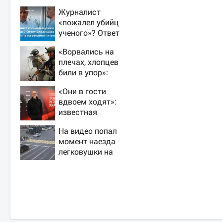
Журналист
«пожалел убийц
ученого»? Ответ
Владимира
«Ворвались на
Ворсобина на
плечах, хлопцев
отклики читателей
били в упор»:
Алексеево-
«Они в гости
Дружковка стала
вдвоем ходят»:
могильником для
известная
«птах Мадьяра»
журналистка
На видео попал
подтвердила роман
момент наезда
Бондарчука и
легковушки на
Исаковой
пешеходов, где
пострадали
минимум восемь
человек 06/08/2026
– Новости