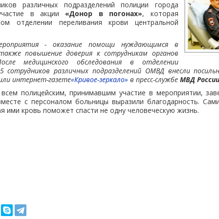
ников различных подразделений полиции города
частие в акции
«Донор в погонах»
, которая
ом отделении переливания крови центральной
ероприятия - оказание помощи нуждающимся в
 также повышение доверия к сотрудникам органов
осле медицинского обследования в отделении
15 сотрудников различных подразделений ОМВД внесли посильн
щили интернет-газете
«Кривое-зеркало»
в пресс-службе
МВД Росси
 всем полицейским, принимавшим участие в мероприятии, за
вместе с персоналом больницы выразили благодарность. Сам
ая ими кровь поможет спасти не одну человеческую жизнь.