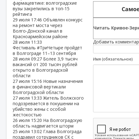
фармацевтике: волгоградские
Самое
вузы закрепились в топ‑15
рейтинга
29 июля
17:46
Объявлен конкурс
на ремонт моста через
Читать Кривое-Зерк
Волго‑Донской канал в
Красноармейском районе
Добавить комментар
28 июля
11:33
Фестиваль #ТриЧетыре пройдёт
в Волгограде 11–13 сентября
28 июля
09:27
Более 3,9 тысяч
Имя (обязательное)
вакансий от 200 тысяч рублей
открыто в Волгоградской
области
27 июля
15:16
Новые назначения
в финансовой вертикали
Волгоградской области
27 июля
13:33
Житель Волжского
подозревается в покушении на
убийство жены с особой
жестокостью
26 июля
15:20
На Волгоградскую
область надвигается шторм
25 июля
13:02
Глава Волгограда
поздравил сотрудников СК с