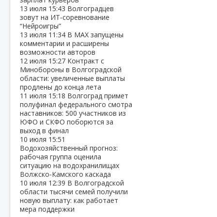
13 июля
15:43
Волгоградцев
зовут на ИТ‑соревнование
“Нейроигры”
13 июля
11:34
В МАХ запущены
комментарии и расширены
возможности авторов
12 июля
15:27
Контракт с
Минобороны в Волгоградской
области: увеличенные выплаты
продлены до конца лета
11 июля
15:18
Волгоград примет
полуфинал федерального смотра
наставников: 500 участников из
ЮФО и СКФО поборются за
выход в финал
10 июля
15:51
Водохозяйственный прогноз:
рабочая группа оценила
ситуацию на водохранилищах
Волжско‑Камского каскада
10 июля
12:39
В Волгоградской
области тысячи семей получили
новую выплату: как работает
мера поддержки