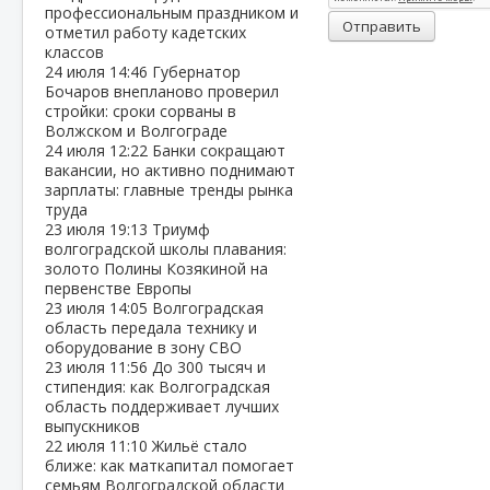
профессиональным праздником и
Отправить
отметил работу кадетских
классов
24 июля
14:46
Губернатор
Бочаров внепланово проверил
стройки: сроки сорваны в
Волжском и Волгограде
24 июля
12:22
Банки сокращают
вакансии, но активно поднимают
зарплаты: главные тренды рынка
труда
23 июля
19:13
Триумф
волгоградской школы плавания:
золото Полины Козякиной на
первенстве Европы
23 июля
14:05
Волгоградская
область передала технику и
оборудование в зону СВО
23 июля
11:56
До 300 тысяч и
стипендия: как Волгоградская
область поддерживает лучших
выпускников
22 июля
11:10
Жильё стало
ближе: как маткапитал помогает
семьям Волгоградской области