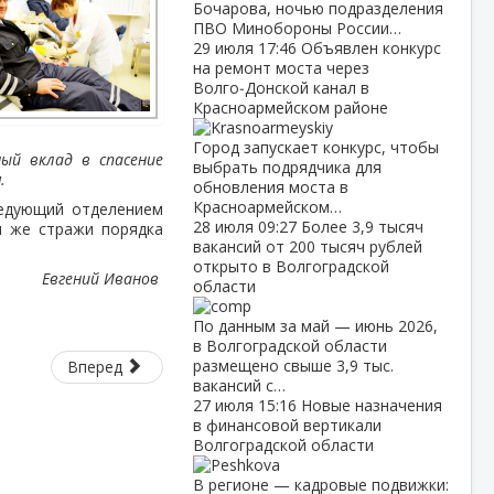
Бочарова, ночью подразделения
ПВО Минобороны России…
29 июля
17:46
Объявлен конкурс
на ремонт моста через
Волго‑Донской канал в
Красноармейском районе
Город запускает конкурс, чтобы
ый вклад в спасение
выбрать подрядчика для
и
.
обновления моста в
Красноармейском…
ведующий отделением
28 июля
09:27
Более 3,9 тысяч
и же стражи порядка
вакансий от 200 тысяч рублей
открыто в Волгоградской
Евгений Иванов
области
По данным за май — июнь 2026,
в Волгоградской области
размещено свыше 3,9 тыс.
Вперед
вакансий с…
27 июля
15:16
Новые назначения
в финансовой вертикали
Волгоградской области
В регионе — кадровые подвижки: