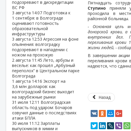
подозревают в дискредитации
Пятнадцать сотруд
ВС РФ
Ступино
приняли у
3 августа
14:07
Подготовка к
проходила в местн
1 сентября: в Волгограде
районной больницы.
оценивают готовность
- Основная цель м
образовательной
донорской крови, а
инфраструктуры
внутренних дел. П
3 августа
12:53
Агрессия на фоне
переливания крови 
опьянения: волгоградку
жизни людей, - сооб
подозревают в нападении с
ножом на прохожую
В завершении акции
2 августа
11:45
Лето, арбузы и
переливания крови 
веселье: как прошёл „Арбузный
надеются, что сданн
переполох“ в Центральном парке
Волгограда
1 августа
14:16
Экспорт на
3,6 млн долларов: как
волгоградский бизнес выходит
на зарубежные рынки
Назад
31 июля
12:11
Волгоградская
область под ударом: Бочаров
озвучил данные о последствиях
атаки БПЛА
30 июля
11:12
Зарплаты
выпускников в химии и