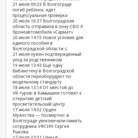
21 июля
09:23
В Волгограде
погиб ребёнок: идёт
процессуальная проверка
20 июля
16:37
Волгоградская
область отправила в зону СВО 4
бронеавтомобиля «Сармат»
20 июля
14:15
Новое условие для
единого пособия в
Волгоградской области: с
21 июля нужен подтверждённый
уход за родственником
19 июля
13:43
Ещё одну
библиотеку в Волгоградской
области переоборудуют по
модельному стандарту
18 июля
13:14
От квестов до
VR‑туров: в Камышине готовят к
открытию детский
просветительский центр
17 июля
14:02
Орден
Мужества — посмертно: в
Волгограде увековечили память
сотрудника УФСИН Сергея
Рыкова
17 июля
13:51
Цены в