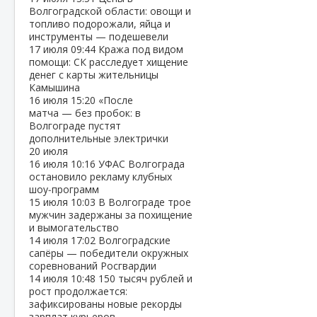
Волгоградской области: овощи и
топливо подорожали, яйца и
инструменты — подешевели
17 июля
09:44
Кража под видом
помощи: СК расследует хищение
денег с карты жительницы
Камышина
16 июля
15:20
«После
матча — без пробок: в
Волгограде пустят
дополнительные электрички
20 июля
16 июля
10:16
УФАС Волгограда
остановило рекламу клубных
шоу‑программ
15 июля
10:03
В Волгограде трое
мужчин задержаны за похищение
и вымогательство
14 июля
17:02
Волгоградские
сапёры — победители окружных
соревнований Росгвардии
14 июля
10:48
150 тысяч рублей и
рост продолжается:
зафиксированы новые рекорды
зарплат курьеров