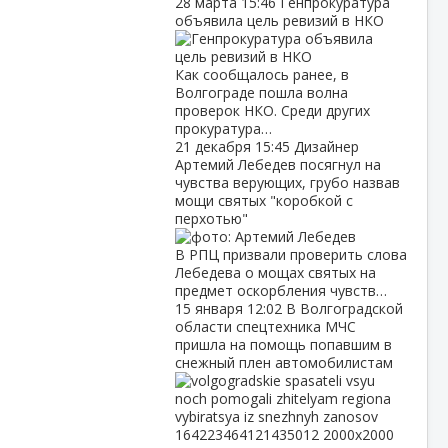
28 марта
15:46
Генпрокуратура
объявила цель ревизий в НКО
Как сообщалось ранее, в
Волгограде пошла волна
проверок НКО. Среди других
прокуратура…
21 декабря
15:45
Дизайнер
Артемий Лебедев посягнул на
чувства верующих, грубо назвав
мощи святых "коробкой с
перхотью"
В РПЦ призвали проверить слова
Лебедева о мощах святых на
предмет оскорбления чувств…
15 января
12:02
В Волгоградской
области спецтехника МЧС
пришла на помощь попавшим в
снежный плен автомобилистам