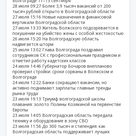
Волгограде 11–13 сентября
28 июля
09:27
Более 3,9 тысяч вакансий от 200
тысяч рублей открыто в Волгоградской области
27 июля
15:16
Новые назначения в финансовой
вертикали Волгоградской области
27 июля
13:33
Житель Волжского подозревается в
покушении на убийство жены с особой жестокостью
26 июля
15:20
На Волгоградскую область
надвигается шторм
25 июля
13:02
Глава Волгограда поздравил
сотрудников СК с профессиональным праздником и
отметил работу кадетских классов
24 июля
14:46
Губернатор Бочаров внепланово
проверил стройки: сроки сорваны в Волжском и
Волгограде
24 июля
12:22
Банки сокращают вакансии, но
активно поднимают зарплаты: главные тренды
рынка труда
23 июля
19:13
Триумф волгоградской школы
плавания: золото Полины Козякиной на первенстве
Европы
23 июля
14:05
Волгоградская область передала
технику и оборудование в зону СВО
23 июля
11:56
До 300 тысяч и стипендия: как
Волгоградская область поддерживает лучших