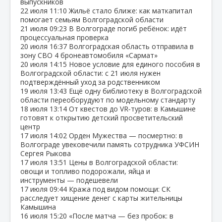
выпускников
22 июля
11:10
Жильё стало ближе: как маткапитал
помогает семьям Волгоградской области
21 июля
09:23
В Волгограде погиб ребёнок: идёт
процессуальная проверка
20 июля
16:37
Волгоградская область отправила в
зону СВО 4 бронеавтомобиля «Сармат»
20 июля
14:15
Новое условие для единого пособия в
Волгоградской области: с 21 июля нужен
подтверждённый уход за родственником
19 июля
13:43
Ещё одну библиотеку в Волгоградской
области переоборудуют по модельному стандарту
18 июля
13:14
От квестов до VR‑туров: в Камышине
готовят к открытию детский просветительский
центр
17 июля
14:02
Орден Мужества — посмертно: в
Волгограде увековечили память сотрудника УФСИН
Сергея Рыкова
17 июля
13:51
Цены в Волгоградской области:
овощи и топливо подорожали, яйца и
инструменты — подешевели
17 июля
09:44
Кража под видом помощи: СК
расследует хищение денег с карты жительницы
Камышина
16 июля
15:20
«После матча — без пробок: в