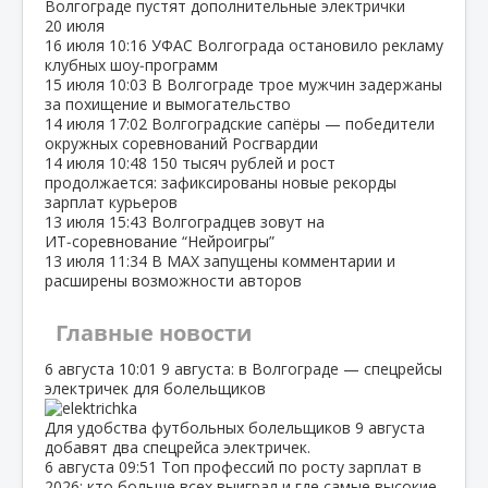
Волгограде пустят дополнительные электрички
20 июля
16 июля
10:16
УФАС Волгограда остановило рекламу
клубных шоу‑программ
15 июля
10:03
В Волгограде трое мужчин задержаны
за похищение и вымогательство
14 июля
17:02
Волгоградские сапёры — победители
окружных соревнований Росгвардии
14 июля
10:48
150 тысяч рублей и рост
продолжается: зафиксированы новые рекорды
зарплат курьеров
13 июля
15:43
Волгоградцев зовут на
ИТ‑соревнование “Нейроигры”
13 июля
11:34
В МАХ запущены комментарии и
расширены возможности авторов
Главные новости
6 августа
10:01
9 августа: в Волгограде — спецрейсы
электричек для болельщиков
Для удобства футбольных болельщиков 9 августа
добавят два спецрейса электричек.
6 августа
09:51
Топ профессий по росту зарплат в
2026: кто больше всех выиграл и где самые высокие