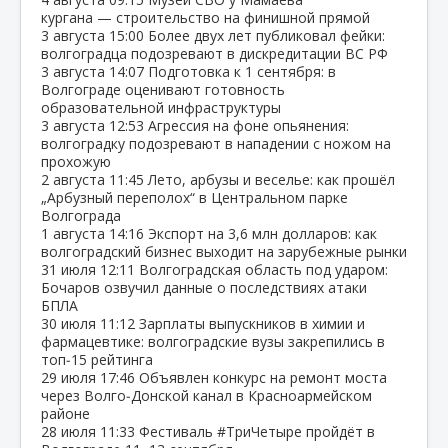
кургана — строительство на финишной прямой
3 августа
15:00
Более двух лет публиковал фейки:
волгоградца подозревают в дискредитации ВС РФ
3 августа
14:07
Подготовка к 1 сентября: в
Волгограде оценивают готовность
образовательной инфраструктуры
3 августа
12:53
Агрессия на фоне опьянения:
волгоградку подозревают в нападении с ножом на
прохожую
2 августа
11:45
Лето, арбузы и веселье: как прошёл
„Арбузный переполох“ в Центральном парке
Волгограда
1 августа
14:16
Экспорт на 3,6 млн долларов: как
волгоградский бизнес выходит на зарубежные рынки
31 июля
12:11
Волгоградская область под ударом:
Бочаров озвучил данные о последствиях атаки
БПЛА
30 июля
11:12
Зарплаты выпускников в химии и
фармацевтике: волгоградские вузы закрепились в
топ‑15 рейтинга
29 июля
17:46
Объявлен конкурс на ремонт моста
через Волго‑Донской канал в Красноармейском
районе
28 июля
11:33
Фестиваль #ТриЧетыре пройдёт в