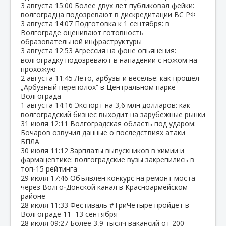
3 августа
15:00
Более двух лет публиковал фейки:
волгоградца подозревают в дискредитации ВС РФ
3 августа
14:07
Подготовка к 1 сентября: в
Волгограде оценивают готовность
образовательной инфраструктуры
3 августа
12:53
Агрессия на фоне опьянения:
волгоградку подозревают в нападении с ножом на
прохожую
2 августа
11:45
Лето, арбузы и веселье: как прошёл
„Арбузный переполох“ в Центральном парке
Волгограда
1 августа
14:16
Экспорт на 3,6 млн долларов: как
волгоградский бизнес выходит на зарубежные рынки
31 июля
12:11
Волгоградская область под ударом:
Бочаров озвучил данные о последствиях атаки
БПЛА
30 июля
11:12
Зарплаты выпускников в химии и
фармацевтике: волгоградские вузы закрепились в
топ‑15 рейтинга
29 июля
17:46
Объявлен конкурс на ремонт моста
через Волго‑Донской канал в Красноармейском
районе
28 июля
11:33
Фестиваль #ТриЧетыре пройдёт в
Волгограде 11–13 сентября
28 июля
09:27
Более 3,9 тысяч вакансий от 200