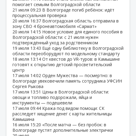
помогает семьям Волгоградской области
21 июля
09:23
В Волгограде погиб ребёнок: идёт
процессуальная проверка
20 июля
16:37
Волгоградская область отправила в
зону СВО 4 бронеавтомобиля «Сармат»
20 июля
14:15
Новое условие для единого пособия в
Волгоградской области: с 21 июля нужен
подтверждённый уход за родственником
19 июля
13:43
Ещё одну библиотеку в Волгоградской
области переоборудуют по модельному стандарту
18 июля
13:14
От квестов до VR‑туров: в Камышине
готовят к открытию детский просветительский
центр
17 июля
14:02
Орден Мужества — посмертно: в
Волгограде увековечили память сотрудника УФСИН
Сергея Рыкова
17 июля
13:51
Цены в Волгоградской области:
овощи и топливо подорожали, яйца и
инструменты — подешевели
17 июля
09:44
Кража под видом помощи: СК
расследует хищение денег с карты жительницы
Камышина
16 июля
15:20
«После матча — без пробок: в
Волгограде пустят дополнительные электрички
20 июля