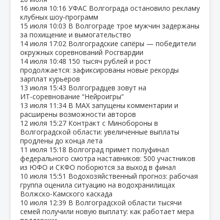
16 июля
10:16
УФАС Волгограда остановило рекламу
клубных шоу‑программ
15 июля
10:03
В Волгограде трое мужчин задержаны
за похищение и вымогательство
14 июля
17:02
Волгоградские сапёры — победители
окружных соревнований Росгвардии
14 июля
10:48
150 тысяч рублей и рост
продолжается: зафиксированы новые рекорды
зарплат курьеров
13 июля
15:43
Волгоградцев зовут на
ИТ‑соревнование “Нейроигры”
13 июля
11:34
В МАХ запущены комментарии и
расширены возможности авторов
12 июля
15:27
Контракт с Минобороны в
Волгоградской области: увеличенные выплаты
продлены до конца лета
11 июля
15:18
Волгоград примет полуфинал
федерального смотра наставников: 500 участников
из ЮФО и СКФО поборются за выход в финал
10 июля
15:51
Водохозяйственный прогноз: рабочая
группа оценила ситуацию на водохранилищах
Волжско‑Камского каскада
10 июля
12:39
В Волгоградской области тысячи
семей получили новую выплату: как работает мера