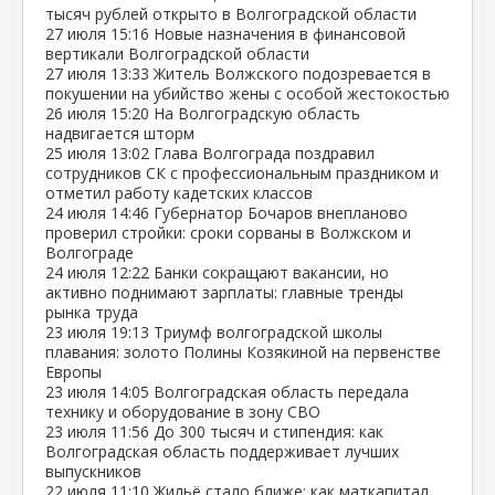
тысяч рублей открыто в Волгоградской области
27 июля
15:16
Новые назначения в финансовой
вертикали Волгоградской области
27 июля
13:33
Житель Волжского подозревается в
покушении на убийство жены с особой жестокостью
26 июля
15:20
На Волгоградскую область
надвигается шторм
25 июля
13:02
Глава Волгограда поздравил
сотрудников СК с профессиональным праздником и
отметил работу кадетских классов
24 июля
14:46
Губернатор Бочаров внепланово
проверил стройки: сроки сорваны в Волжском и
Волгограде
24 июля
12:22
Банки сокращают вакансии, но
активно поднимают зарплаты: главные тренды
рынка труда
23 июля
19:13
Триумф волгоградской школы
плавания: золото Полины Козякиной на первенстве
Европы
23 июля
14:05
Волгоградская область передала
технику и оборудование в зону СВО
23 июля
11:56
До 300 тысяч и стипендия: как
Волгоградская область поддерживает лучших
выпускников
22 июля
11:10
Жильё стало ближе: как маткапитал