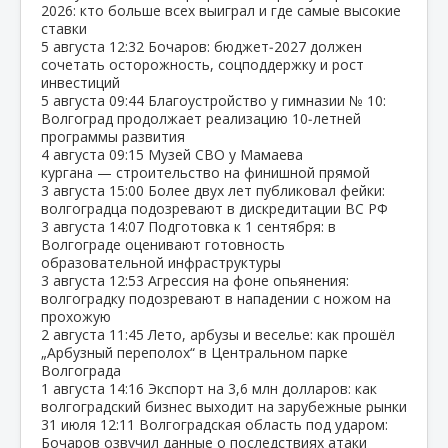
2026: кто больше всех выиграл и где самые высокие
ставки
5 августа
12:32
Бочаров: бюджет‑2027 должен
сочетать осторожность, соцподдержку и рост
инвестиций
5 августа
09:44
Благоустройство у гимназии № 10:
Волгоград продолжает реализацию 10‑летней
программы развития
4 августа
09:15
Музей СВО у Мамаева
кургана — строительство на финишной прямой
3 августа
15:00
Более двух лет публиковал фейки:
волгоградца подозревают в дискредитации ВС РФ
3 августа
14:07
Подготовка к 1 сентября: в
Волгограде оценивают готовность
образовательной инфраструктуры
3 августа
12:53
Агрессия на фоне опьянения:
волгоградку подозревают в нападении с ножом на
прохожую
2 августа
11:45
Лето, арбузы и веселье: как прошёл
„Арбузный переполох“ в Центральном парке
Волгограда
1 августа
14:16
Экспорт на 3,6 млн долларов: как
волгоградский бизнес выходит на зарубежные рынки
31 июля
12:11
Волгоградская область под ударом:
Бочаров озвучил данные о последствиях атаки