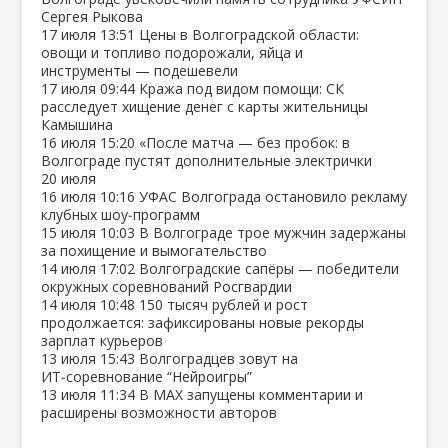
Сергея Рыкова
17 июля
13:51
Цены в Волгоградской области:
овощи и топливо подорожали, яйца и
инструменты — подешевели
17 июля
09:44
Кража под видом помощи: СК
расследует хищение денег с карты жительницы
Камышина
16 июля
15:20
«После матча — без пробок: в
Волгограде пустят дополнительные электрички
20 июля
16 июля
10:16
УФАС Волгограда остановило рекламу
клубных шоу‑программ
15 июля
10:03
В Волгограде трое мужчин задержаны
за похищение и вымогательство
14 июля
17:02
Волгоградские сапёры — победители
окружных соревнований Росгвардии
14 июля
10:48
150 тысяч рублей и рост
продолжается: зафиксированы новые рекорды
зарплат курьеров
13 июля
15:43
Волгоградцев зовут на
ИТ‑соревнование “Нейроигры”
13 июля
11:34
В МАХ запущены комментарии и
расширены возможности авторов