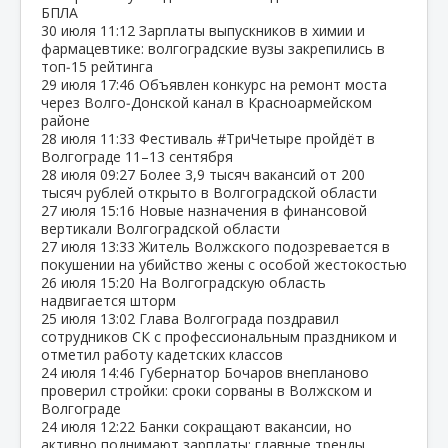
БПЛА
30 июля
11:12
Зарплаты выпускников в химии и
фармацевтике: волгоградские вузы закрепились в
топ‑15 рейтинга
29 июля
17:46
Объявлен конкурс на ремонт моста
через Волго‑Донской канал в Красноармейском
районе
28 июля
11:33
Фестиваль #ТриЧетыре пройдёт в
Волгограде 11–13 сентября
28 июля
09:27
Более 3,9 тысяч вакансий от 200
тысяч рублей открыто в Волгоградской области
27 июля
15:16
Новые назначения в финансовой
вертикали Волгоградской области
27 июля
13:33
Житель Волжского подозревается в
покушении на убийство жены с особой жестокостью
26 июля
15:20
На Волгоградскую область
надвигается шторм
25 июля
13:02
Глава Волгограда поздравил
сотрудников СК с профессиональным праздником и
отметил работу кадетских классов
24 июля
14:46
Губернатор Бочаров внепланово
проверил стройки: сроки сорваны в Волжском и
Волгограде
24 июля
12:22
Банки сокращают вакансии, но
активно поднимают зарплаты: главные тренды