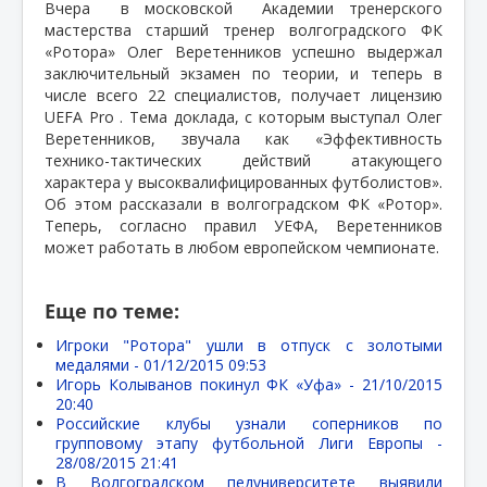
Вчера
в московской
Академии тренерского
мастерства старший тренер волгоградского ФК
«Ротора» Олег Веретенников успешно выдержал
заключительный экзамен по теории, и теперь в
числе всего 22 специалистов, получает лицензию
UEFA Pro . Тема доклада, с которым выступал Олег
Веретенников, звучала как «Эффективность
технико-тактических действий атакующего
характера у высоквалифицированных футболистов».
Об этом рассказали в волгоградском ФК «Ротор».
Теперь, согласно правил УЕФА, Веретенников
может работать в любом европейском чемпионате.
Еще по теме:
Игроки "Ротора" ушли в отпуск с золотыми
медалями -
01/12/2015 09:53
Игорь Колыванов покинул ФК «Уфа» -
21/10/2015
20:40
Российские клубы узнали соперников по
групповому этапу футбольной Лиги Европы -
28/08/2015 21:41
В Волгоградском педуниверситете выявили