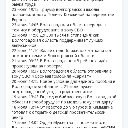
рынка труда
23 июля
19:13
Триумф волгоградской школы
плавания: золото Полины Козякиной на первенстве
Европы
23 июля
14:05
Волгоградская область передала
технику и оборудование в зону СВО
23 июля
11:56
До 300 тысяч и стипендия: как
Волгоградская область поддерживает лучших
выпускников
22 июля
11:10
Жильё стало ближе: как маткапитал
помогает семьям Волгоградской области
21 июля
09:23
В Волгограде погиб ребёнок: идёт
процессуальная проверка
20 июля
16:37
Волгоградская область отправила в
зону СВО 4 бронеавтомобиля «Сармат»
20 июля
14:15
Новое условие для единого пособия в
Волгоградской области: с 21 июля нужен
подтверждённый уход за родственником
19 июля
13:43
Ещё одну библиотеку в Волгоградской
области переоборудуют по модельному стандарту
18 июля
13:14
От квестов до VR‑туров: в Камышине
готовят к открытию детский просветительский
центр
17 июля
14:02
Орден Мужества — посмертно: в
Волгограде увековечили память сотрудника УФСИН