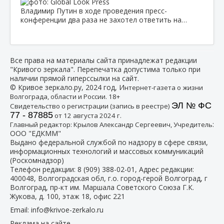
Владимир Путин в ходе проведения пресс-
конференции два раза не захотел ответить на…
Все права на материалы сайта принадлежат редакции
"Кривого зеркала". Перепечатка допустима только при
наличии прямой гиперссылки на сайт.
© Кривое зеркало.ру, 2024 год, И
нтернет-газета о жизни
Волгограда, области и России. 18+
ЭЛ № ФС
Свидетельство о регистрации (запись в реестре)
77 - 87885
от 12 августа 2024 г.
:
Главный редактор: Крылов Александр Сергеевич, Учредитель
ООО "ЕДКММ"
Выдано федеральной службой по надзору в сфере связи,
информационных технологий и массовых коммуникаций
(Роскомнадзор)
Телефон редакции:
8 (909) 388-02-01
, Адрес редакции:
400048, Волгоградская обл, г.о. город-герой Волгоград, г
Волгоград, пр-кт им. Маршала Советского Союза Г.К.
Жукова, д. 100, этаж 18, офис 221
Email:
info@krivoe-zerkalo.ru
Реклама на сайте