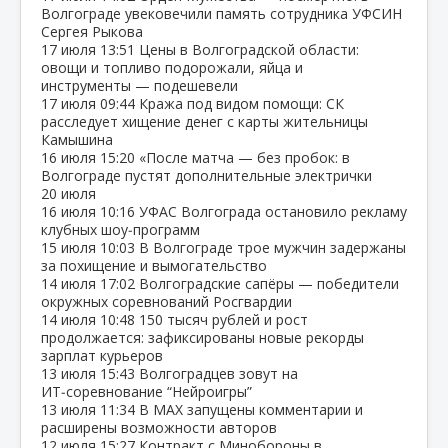
Волгограде увековечили память сотрудника УФСИН
Сергея Рыкова
17 июля
13:51
Цены в Волгоградской области:
овощи и топливо подорожали, яйца и
инструменты — подешевели
17 июля
09:44
Кража под видом помощи: СК
расследует хищение денег с карты жительницы
Камышина
16 июля
15:20
«После матча — без пробок: в
Волгограде пустят дополнительные электрички
20 июля
16 июля
10:16
УФАС Волгограда остановило рекламу
клубных шоу‑программ
15 июля
10:03
В Волгограде трое мужчин задержаны
за похищение и вымогательство
14 июля
17:02
Волгоградские сапёры — победители
окружных соревнований Росгвардии
14 июля
10:48
150 тысяч рублей и рост
продолжается: зафиксированы новые рекорды
зарплат курьеров
13 июля
15:43
Волгоградцев зовут на
ИТ‑соревнование “Нейроигры”
13 июля
11:34
В МАХ запущены комментарии и
расширены возможности авторов
12 июля
15:27
Контракт с Минобороны в