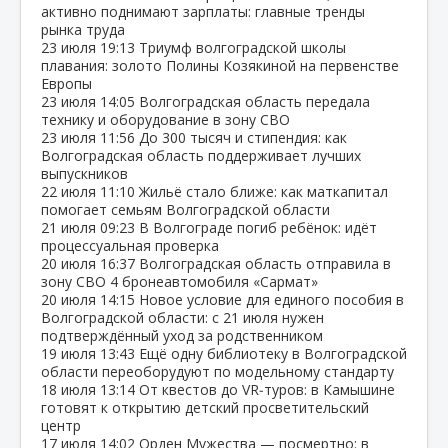
активно поднимают зарплаты: главные тренды
рынка труда
23 июля
19:13
Триумф волгоградской школы
плавания: золото Полины Козякиной на первенстве
Европы
23 июля
14:05
Волгоградская область передала
технику и оборудование в зону СВО
23 июля
11:56
До 300 тысяч и стипендия: как
Волгоградская область поддерживает лучших
выпускников
22 июля
11:10
Жильё стало ближе: как маткапитал
помогает семьям Волгоградской области
21 июля
09:23
В Волгограде погиб ребёнок: идёт
процессуальная проверка
20 июля
16:37
Волгоградская область отправила в
зону СВО 4 бронеавтомобиля «Сармат»
20 июля
14:15
Новое условие для единого пособия в
Волгоградской области: с 21 июля нужен
подтверждённый уход за родственником
19 июля
13:43
Ещё одну библиотеку в Волгоградской
области переоборудуют по модельному стандарту
18 июля
13:14
От квестов до VR‑туров: в Камышине
готовят к открытию детский просветительский
центр
17 июля
14:02
Орден Мужества — посмертно: в