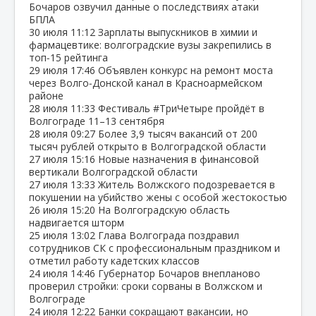
Бочаров озвучил данные о последствиях атаки
БПЛА
30 июля
11:12
Зарплаты выпускников в химии и
фармацевтике: волгоградские вузы закрепились в
топ‑15 рейтинга
29 июля
17:46
Объявлен конкурс на ремонт моста
через Волго‑Донской канал в Красноармейском
районе
28 июля
11:33
Фестиваль #ТриЧетыре пройдёт в
Волгограде 11–13 сентября
28 июля
09:27
Более 3,9 тысяч вакансий от 200
тысяч рублей открыто в Волгоградской области
27 июля
15:16
Новые назначения в финансовой
вертикали Волгоградской области
27 июля
13:33
Житель Волжского подозревается в
покушении на убийство жены с особой жестокостью
26 июля
15:20
На Волгоградскую область
надвигается шторм
25 июля
13:02
Глава Волгограда поздравил
сотрудников СК с профессиональным праздником и
отметил работу кадетских классов
24 июля
14:46
Губернатор Бочаров внепланово
проверил стройки: сроки сорваны в Волжском и
Волгограде
24 июля
12:22
Банки сокращают вакансии, но