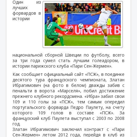
Один из
лучших
форвардов в
истории
национальной сборной Швеции по футболу, всего
за три года сумел стать лучшим голеадором, в
истории парижского клуба «Пари Сен-Жермен».
Как сообщает официальный сайт «ПСЖ», в поединке
десятого тура французского чемпионата, Златан
Ибрагимович (на фото в белом) дважды забив с
пенальти в ворота «Марселя», побил достижение
прежнего клубного рекордсмена. «Ибра» забил свои
109 и 110 голы за «ПСЖ», тем самым опередил
португальского форварда Педро Паулету, на счету
которого 109 голов в составе «ПСЖ». За
французский клуб Паулета выступал с 2003 по 2008
год.
Златан Ибрагимович заключил контракт с «Пари
Сен-Жермен» летом 2012 года, перейдя в клуб из