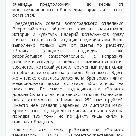
очевидцы предположили - до весны от
многомиллионного обновления вряд ли что-то
останется.
Председатель совета волгоградского отделения
Всероссийского общества охраны памятников
истории и культуры Валерий Котельников сразу
заявил, что в этой ситуации подрядчиками было
выполнено только 20% от сметы по ремонту
«Ролика». Документы подрядчик также
разрабатывал самостоятельно. Не исправили
рабочие и досадную ошибку в фамилии одного из
связистов, который устроил временный пункт связи
в небольшом овраге на острове Людникова. Здесь
же – плохо оказалась закреплена бронзовая плита,
мемориальная доска осталась «болтаться» на
памятнике. По смете подрядчика на «Ролике»
должна была появиться заново отлитая бронзовая
плита, стоимостью в 1 миллион 250 тысяч рублей.
Вместо нее сделали барельеф из листовой меди.
Кроме этого, в документах числился вывоз мусора
порядка 185 тонн, но по факту лишь сняли и
вывезли облицовку.
Известно, что всеми работами на «Ролике»
занималось ООО «Промстройреставрация».