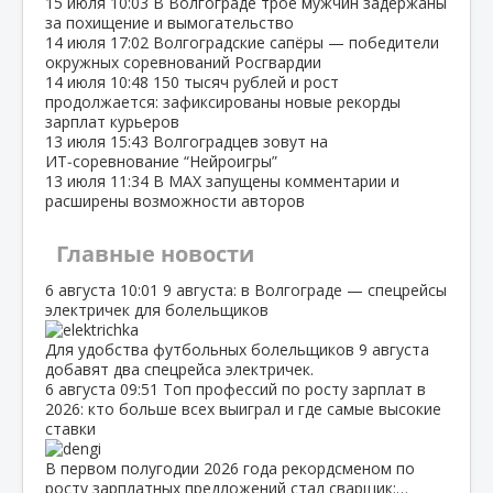
15 июля
10:03
В Волгограде трое мужчин задержаны
за похищение и вымогательство
14 июля
17:02
Волгоградские сапёры — победители
окружных соревнований Росгвардии
14 июля
10:48
150 тысяч рублей и рост
продолжается: зафиксированы новые рекорды
зарплат курьеров
13 июля
15:43
Волгоградцев зовут на
ИТ‑соревнование “Нейроигры”
13 июля
11:34
В МАХ запущены комментарии и
расширены возможности авторов
Главные новости
6 августа
10:01
9 августа: в Волгограде — спецрейсы
электричек для болельщиков
Для удобства футбольных болельщиков 9 августа
добавят два спецрейса электричек.
6 августа
09:51
Топ профессий по росту зарплат в
2026: кто больше всех выиграл и где самые высокие
ставки
В первом полугодии 2026 года рекордсменом по
росту зарплатных предложений стал сварщик:…