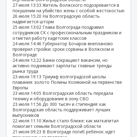
27 июля
13:33
Житель Волжского подозревается в
покушении на убийство жены с особой жестокостью
26 июля
15:20
На Волгоградскую область
надвигается шторм
25 июля
13:02
Глава Волгограда поздравил
сотрудников СК с профессиональным праздником и
отметил работу кадетских классов
24 июля
14:46
Губернатор Бочаров внепланово
проверил стройки: сроки сорваны в Волжском и
Волгограде
24 июля
12:22
Банки сокращают вакансии, но
активно поднимают зарплаты: главные тренды
рынка труда
23 июля
19:13
Триумф волгоградской школы
плавания: золото Полины Козякиной на первенстве
Европы
23 июля
14:05
Волгоградская область передала
технику и оборудование в зону СВО
23 июля
11:56
До 300 тысяч и стипендия: как
Волгоградская область поддерживает лучших
выпускников
22 июля
11:10
Жильё стало ближе: как маткапитал
помогает семьям Волгоградской области
21 июля
09:23
В Волгограде погиб ребёнок: идёт