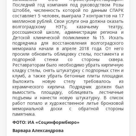
Последний год компания под руководством Розы
Штоббе, численность которой по данным СПАРК
составляет 5 человек, выиграла 7 контрактов на 17
миллионов рублей. Свои услуги она должна оказать
волгоградскому НЭТу, казачьему театру,
россошинской школе, администрации региона и
Детской клинической поликлинике №15. Искать
подрядчика для восстановления волгоградского
мемориала начали в апреле 2018 года. От него
просили обновить облицовку стелы, постамента и
подпорной стенки со стороны сквера.
Реставраторам было необходимо убрать кирпичную
кладку стелы, снять штукатурку с подпорных стен и
клумб, а также убрать бетонные плиты площадки.
Выложить новую стелу требовалось из
керамического кирпича. Подрядчик должен был
вымостить площадку, облицевать лестничные
подъемы и нанести новую штукатурку. В список
работ попало и художественное литье бронзовой
мемориальной доски с обратной стороны
памятника.
ФОТО: ИА «Социнформбюро»
Варвара Александрова