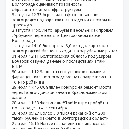
Волгограде оценивают готовность
образовательной инфраструктуры
3 августа
12:53
Агрессия на фоне опьянения:
волгоградку подозревают в нападении с ножом на
прохожую
2 августа
11:45
Лето, арбузы и веселье: как прошёл
„Арбузный переполох“ в Центральном парке
Волгограда
1 августа
14:16
Экспорт на 3,6 млн долларов: как
волгоградский бизнес выходит на зарубежные рынки
31 июля
12:11
Волгоградская область под ударом:
Бочаров озвучил данные о последствиях атаки
БПЛА
30 июля
11:12
Зарплаты выпускников в химии и
фармацевтике: волгоградские вузы закрепились в
топ‑15 рейтинга
29 июля
17:46
Объявлен конкурс на ремонт моста
через Волго‑Донской канал в Красноармейском
районе
28 июля
11:33
Фестиваль #ТриЧетыре пройдёт в
Волгограде 11–13 сентября
28 июля
09:27
Более 3,9 тысяч вакансий от 200
тысяч рублей открыто в Волгоградской области
27 июля
15:16
Новые назначения в финансовой
вертикали Волгоградской области