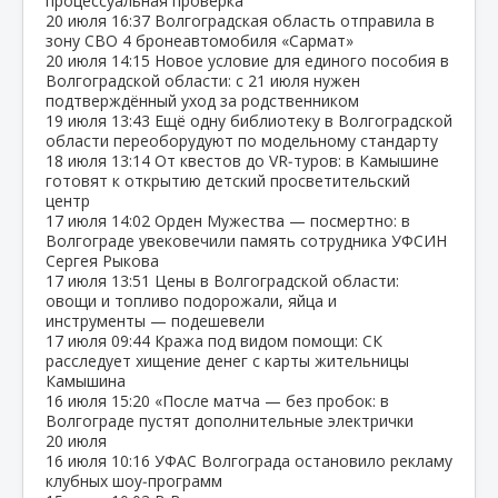
процессуальная проверка
20 июля
16:37
Волгоградская область отправила в
зону СВО 4 бронеавтомобиля «Сармат»
20 июля
14:15
Новое условие для единого пособия в
Волгоградской области: с 21 июля нужен
подтверждённый уход за родственником
19 июля
13:43
Ещё одну библиотеку в Волгоградской
области переоборудуют по модельному стандарту
18 июля
13:14
От квестов до VR‑туров: в Камышине
готовят к открытию детский просветительский
центр
17 июля
14:02
Орден Мужества — посмертно: в
Волгограде увековечили память сотрудника УФСИН
Сергея Рыкова
17 июля
13:51
Цены в Волгоградской области:
овощи и топливо подорожали, яйца и
инструменты — подешевели
17 июля
09:44
Кража под видом помощи: СК
расследует хищение денег с карты жительницы
Камышина
16 июля
15:20
«После матча — без пробок: в
Волгограде пустят дополнительные электрички
20 июля
16 июля
10:16
УФАС Волгограда остановило рекламу
клубных шоу‑программ