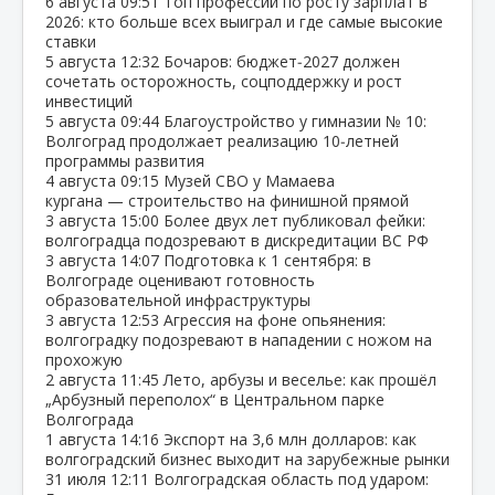
6 августа
09:51
Топ профессий по росту зарплат в
2026: кто больше всех выиграл и где самые высокие
ставки
5 августа
12:32
Бочаров: бюджет‑2027 должен
сочетать осторожность, соцподдержку и рост
инвестиций
5 августа
09:44
Благоустройство у гимназии № 10:
Волгоград продолжает реализацию 10‑летней
программы развития
4 августа
09:15
Музей СВО у Мамаева
кургана — строительство на финишной прямой
3 августа
15:00
Более двух лет публиковал фейки:
волгоградца подозревают в дискредитации ВС РФ
3 августа
14:07
Подготовка к 1 сентября: в
Волгограде оценивают готовность
образовательной инфраструктуры
3 августа
12:53
Агрессия на фоне опьянения:
волгоградку подозревают в нападении с ножом на
прохожую
2 августа
11:45
Лето, арбузы и веселье: как прошёл
„Арбузный переполох“ в Центральном парке
Волгограда
1 августа
14:16
Экспорт на 3,6 млн долларов: как
волгоградский бизнес выходит на зарубежные рынки
31 июля
12:11
Волгоградская область под ударом: