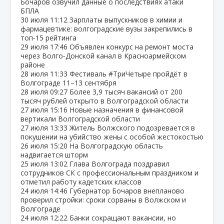
Бочаров озвучил данные о последствиях атаки
БПЛА
30 июля
11:12
Зарплаты выпускников в химии и
фармацевтике: волгоградские вузы закрепились в
топ‑15 рейтинга
29 июля
17:46
Объявлен конкурс на ремонт моста
через Волго‑Донской канал в Красноармейском
районе
28 июля
11:33
Фестиваль #ТриЧетыре пройдёт в
Волгограде 11–13 сентября
28 июля
09:27
Более 3,9 тысяч вакансий от 200
тысяч рублей открыто в Волгоградской области
27 июля
15:16
Новые назначения в финансовой
вертикали Волгоградской области
27 июля
13:33
Житель Волжского подозревается в
покушении на убийство жены с особой жестокостью
26 июля
15:20
На Волгоградскую область
надвигается шторм
25 июля
13:02
Глава Волгограда поздравил
сотрудников СК с профессиональным праздником и
отметил работу кадетских классов
24 июля
14:46
Губернатор Бочаров внепланово
проверил стройки: сроки сорваны в Волжском и
Волгограде
24 июля
12:22
Банки сокращают вакансии, но