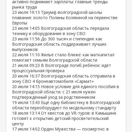
активно поднимают зарплаты: главные тренды
рынка труда
23 июля
19:13
Триумф волгоградской школы
плавания: золото Полины Козякиной на первенстве
Европы
23 июля
14:05
Волгоградская область передала
технику и оборудование в зону СВО
23 июля
11:56
До 300 тысяч и стипендия: как
Волгоградская область поддерживает лучших
выпускников
22 июля
11:10
Жильё стало ближе: как маткапитал
помогает семьям Волгоградской области
21 июля
09:23
В Волгограде погиб ребёнок: идёт
процессуальная проверка
20 июля
16:37
Волгоградская область отправила в
зону СВО 4 бронеавтомобиля «Сармат»
20 июля
14:15
Новое условие для единого пособия в
Волгоградской области: с 21 июля нужен
подтверждённый уход за родственником
19 июля
13:43
Ещё одну библиотеку в Волгоградской
области переоборудуют по модельному стандарту
18 июля
13:14
От квестов до VR‑туров: в Камышине
готовят к открытию детский просветительский
центр
17 июля
14:02
Орден Мужества — посмертно: в