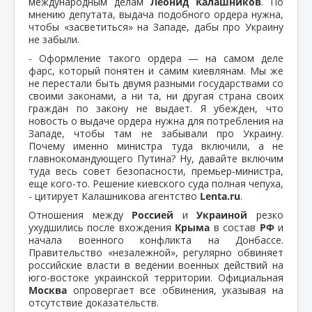
международным делам
Леонид Калашников
. По
мнению депутата, выдача подобного ордера нужна,
чтобы «засветиться» на Западе, дабы про Украину
не забыли.
- Оформление такого ордера — на самом деле
фарс, который понятен и самим киевлянам. Мы же
не перестали быть двумя разными государствами со
своими законами, а ни та, ни другая страна своих
граждан по закону не выдает. Я убежден, что
новость о выдаче ордера нужна для потребления на
Западе, чтобы там не забывали про Украину.
Почему именно министра туда включили, а не
главнокомандующего Путина? Ну, давайте включим
туда весь совет безопасности, премьер-министра,
еще кого-то. Решение киевского суда полная чепуха,
- цитирует Калашникова агентство
Lenta.ru
.
Отношения между
Россией
и
Украиной
резко
ухудшились после вхождения
Крыма
в состав
РФ
и
начала военного конфликта на Донбассе.
Правительство «незалежной», регулярно обвиняет
российские власти в ведении военных действий на
юго-востоке украинской территории. Официальная
Москва
опровергает все обвинения, указывая на
отсутствие доказательств.