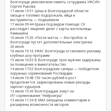
Волгограде увековечили память сотрудника УФСИН
Сергея Рыкова
17 июля
13:51
Цены в Волгоградской области:
овощи и топливо подорожали, яйца и
инструменты — подешевели
17 июля
09:44
Кража под видом помощи: СК
расследует хищение денег с карты жительницы
Камышина
16 июля
15:20
«После матча — без пробок: в
Волгограде пустят дополнительные электрички
20 июля
16 июля
10:16
УФАС Волгограда остановило рекламу
клубных шоу‑программ
15 июля
10:03
В Волгограде трое мужчин задержаны
за похищение и вымогательство
14 июля
17:02
Волгоградские сапёры — победители
окружных соревнований Росгвардии
14 июля
10:48
150 тысяч рублей и рост
продолжается: зафиксированы новые рекорды
зарплат курьеров
13 июля
15:43
Волгоградцев зовут на
ИТ‑соревнование “Нейроигры”
13 июля
11:34
В МАХ запущены комментарии и
расширены возможности авторов