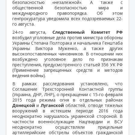
безопасностью «незалежной». А также с
общественной безопасностью мира и
международного правопорядка. Об этом
генпрокуратура уведомила всех подозреваемых 22-
го августа.
24-го августа,
Следственный Комитет РФ
возбудил уголовные дела против министра обороны
Украины Степана Полторака и начальника Генштаба
Украины Виктора Муженко, а также других
высокопоставленных чиновников. В отношении них
возбуждено уголовное дело по признакам
преступления, предусмотренного статьей 356 УК РФ
(Применение запрещенных средств и методов
ведения войны).
В рамках расследования установлено, что
Соглашение Трехсторонней Контактной группы
(Украина, ДНР, ЛНР), о прекращении с 15-го февраля
2015 года режима огня в отдельных районах
Донецкой
и
Луганской
областей, отводе тяжелых
вооружений в истекшем периоде 2016 года
неоднократно нарушалось украинской стороной. В
частности военнослужащие Нацгвардии и ВСУ
неоднократно осуществляли прицельные
артиллерийские обстрелы объектов гражданской