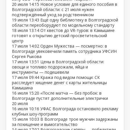
20 июля
14:15
Новое условие для единого пособия в
Волгоградской области: с 21 июля нужен
подтверждённый уход за родственником
19 июля
13:43
Ещё одну библиотеку в Волгоградской
области переоборудуют по модельному стандарту
18 июля
13:14
От квестов до VR‑туров: в Камышине
готовят к открытию детский просветительский
центр
17 июля
14:02
Орден Мужества — посмертно: в
Волгограде увековечили память сотрудника УФСИН
Сергея Рыкова
17 июля
13:51
Цены в Волгоградской области:
овощи и топливо подорожали, яйца и
инструменты — подешевели
17 июля
09:44
Кража под видом помощи: СК
расследует хищение денег с карты жительницы
Камышина
16 июля
15:20
«После матча — без пробок: в
Волгограде пустят дополнительные электрички
20 июля
16 июля
10:16
УФАС Волгограда остановило рекламу
клубных шоу‑программ
15 июля
10:03
В Волгограде трое мужчин задержаны
за похищение и вымогательство
14 июля
17:02
Волгоградские сапёры — победители