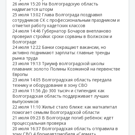
26 июля
15:20
На Волгоградскую область
надвигается шторм
25 июля
13:02
Глава Волгограда поздравил
сотрудников СК с профессиональным праздником и
отметил работу кадетских классов
24 июля
14:46
Губернатор Бочаров внепланово
проверил стройки: сроки сорваны в Волжском и
Волгограде
24 июля
12:22
Банки сокращают вакансии, но
активно поднимают зарплаты: главные тренды
рынка труда
23 июля
19:13
Триумф волгоградской школы
плавания: золото Полины Козякиной на первенстве
Европы
23 июля
14:05
Волгоградская область передала
технику и оборудование в зону СВО
23 июля
11:56
До 300 тысяч и стипендия: как
Волгоградская область поддерживает лучших
выпускников
22 июля
11:10
Жильё стало ближе: как маткапитал
помогает семьям Волгоградской области
21 июля
09:23
В Волгограде погиб ребёнок: идёт
процессуальная проверка
20 июля
16:37
Волгоградская область отправила в
зону СВО 4 бронеавтомобиля «Сармат»