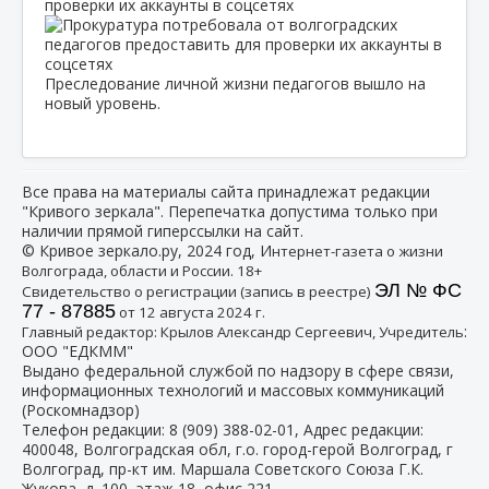
проверки их аккаунты в соцсетях
Преследование личной жизни педагогов вышло на
новый уровень.
Все права на материалы сайта принадлежат редакции
"Кривого зеркала". Перепечатка допустима только при
наличии прямой гиперссылки на сайт.
© Кривое зеркало.ру, 2024 год, И
нтернет-газета о жизни
Волгограда, области и России. 18+
ЭЛ № ФС
Свидетельство о регистрации (запись в реестре)
77 - 87885
от 12 августа 2024 г.
:
Главный редактор: Крылов Александр Сергеевич, Учредитель
ООО "ЕДКММ"
Выдано федеральной службой по надзору в сфере связи,
информационных технологий и массовых коммуникаций
(Роскомнадзор)
Телефон редакции:
8 (909) 388-02-01
, Адрес редакции:
400048, Волгоградская обл, г.о. город-герой Волгоград, г
Волгоград, пр-кт им. Маршала Советского Союза Г.К.
Жукова, д. 100, этаж 18, офис 221