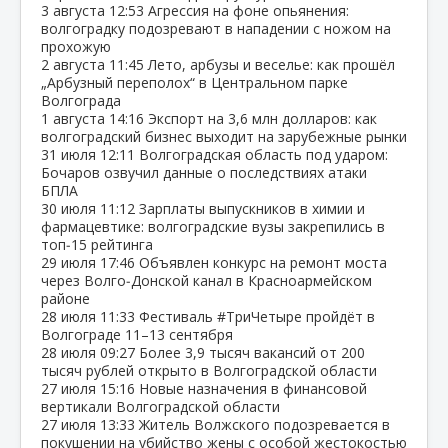
3 августа
12:53
Агрессия на фоне опьянения:
волгоградку подозревают в нападении с ножом на
прохожую
2 августа
11:45
Лето, арбузы и веселье: как прошёл
„Арбузный переполох“ в Центральном парке
Волгограда
1 августа
14:16
Экспорт на 3,6 млн долларов: как
волгоградский бизнес выходит на зарубежные рынки
31 июля
12:11
Волгоградская область под ударом:
Бочаров озвучил данные о последствиях атаки
БПЛА
30 июля
11:12
Зарплаты выпускников в химии и
фармацевтике: волгоградские вузы закрепились в
топ‑15 рейтинга
29 июля
17:46
Объявлен конкурс на ремонт моста
через Волго‑Донской канал в Красноармейском
районе
28 июля
11:33
Фестиваль #ТриЧетыре пройдёт в
Волгограде 11–13 сентября
28 июля
09:27
Более 3,9 тысяч вакансий от 200
тысяч рублей открыто в Волгоградской области
27 июля
15:16
Новые назначения в финансовой
вертикали Волгоградской области
27 июля
13:33
Житель Волжского подозревается в
покушении на убийство жены с особой жестокостью