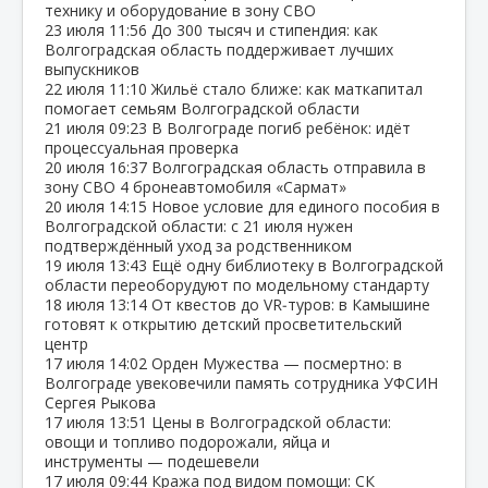
технику и оборудование в зону СВО
23 июля
11:56
До 300 тысяч и стипендия: как
Волгоградская область поддерживает лучших
выпускников
22 июля
11:10
Жильё стало ближе: как маткапитал
помогает семьям Волгоградской области
21 июля
09:23
В Волгограде погиб ребёнок: идёт
процессуальная проверка
20 июля
16:37
Волгоградская область отправила в
зону СВО 4 бронеавтомобиля «Сармат»
20 июля
14:15
Новое условие для единого пособия в
Волгоградской области: с 21 июля нужен
подтверждённый уход за родственником
19 июля
13:43
Ещё одну библиотеку в Волгоградской
области переоборудуют по модельному стандарту
18 июля
13:14
От квестов до VR‑туров: в Камышине
готовят к открытию детский просветительский
центр
17 июля
14:02
Орден Мужества — посмертно: в
Волгограде увековечили память сотрудника УФСИН
Сергея Рыкова
17 июля
13:51
Цены в Волгоградской области:
овощи и топливо подорожали, яйца и
инструменты — подешевели
17 июля
09:44
Кража под видом помощи: СК