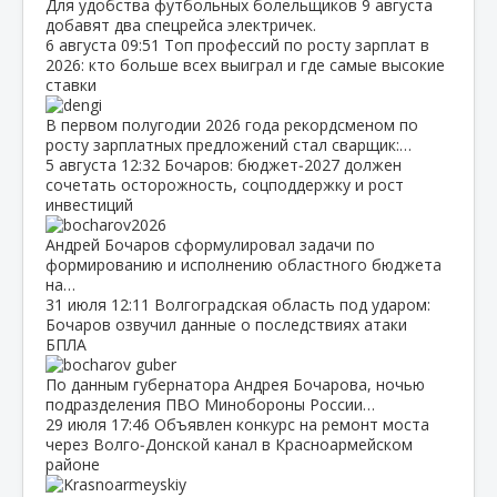
Для удобства футбольных болельщиков 9 августа
добавят два спецрейса электричек.
6 августа
09:51
Топ профессий по росту зарплат в
2026: кто больше всех выиграл и где самые высокие
ставки
В первом полугодии 2026 года рекордсменом по
росту зарплатных предложений стал сварщик:…
5 августа
12:32
Бочаров: бюджет‑2027 должен
сочетать осторожность, соцподдержку и рост
инвестиций
Андрей Бочаров сформулировал задачи по
формированию и исполнению областного бюджета
на…
31 июля
12:11
Волгоградская область под ударом:
Бочаров озвучил данные о последствиях атаки
БПЛА
По данным губернатора Андрея Бочарова, ночью
подразделения ПВО Минобороны России…
29 июля
17:46
Объявлен конкурс на ремонт моста
через Волго‑Донской канал в Красноармейском
районе