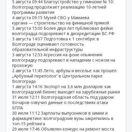
5 августа
09:44
Благоустройство у гимназии № 10:
Волгоград продолжает реализацию 10‑летней
программы развития
4 августа
09:15
Музей СВО у Мамаева
кургана — строительство на финишной прямой
3 августа
15:00
Более двух лет публиковал фейки:
волгоградца подозревают в дискредитации ВС РФ
3 августа
14:07
Подготовка к 1 сентября: в
Волгограде оценивают готовность
образовательной инфраструктуры
3 августа
12:53
Агрессия на фоне опьянения:
волгоградку подозревают в нападении с ножом на
прохожую
2 августа
11:45
Лето, арбузы и веселье: как прошёл
„Арбузный переполох“ в Центральном парке
Волгограда
1 августа
14:16
Экспорт на 3,6 млн долларов: как
волгоградский бизнес выходит на зарубежные рынки
31 июля
12:11
Волгоградская область под ударом:
Бочаров озвучил данные о последствиях атаки
БПЛА
30 июля
11:12
Зарплаты выпускников в химии и
фармацевтике: волгоградские вузы закрепились в
топ‑15 рейтинга
29 июля
17:46
Объявлен конкурс на ремонт моста