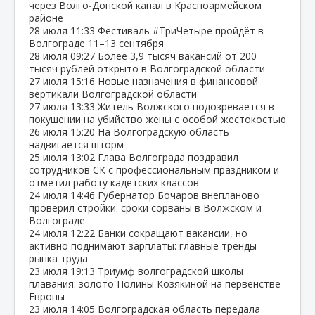
через Волго‑Донской канал в Красноармейском
районе
28 июля
11:33
Фестиваль #ТриЧетыре пройдёт в
Волгограде 11–13 сентября
28 июля
09:27
Более 3,9 тысяч вакансий от 200
тысяч рублей открыто в Волгоградской области
27 июля
15:16
Новые назначения в финансовой
вертикали Волгоградской области
27 июля
13:33
Житель Волжского подозревается в
покушении на убийство жены с особой жестокостью
26 июля
15:20
На Волгоградскую область
надвигается шторм
25 июля
13:02
Глава Волгограда поздравил
сотрудников СК с профессиональным праздником и
отметил работу кадетских классов
24 июля
14:46
Губернатор Бочаров внепланово
проверил стройки: сроки сорваны в Волжском и
Волгограде
24 июля
12:22
Банки сокращают вакансии, но
активно поднимают зарплаты: главные тренды
рынка труда
23 июля
19:13
Триумф волгоградской школы
плавания: золото Полины Козякиной на первенстве
Европы
23 июля
14:05
Волгоградская область передала